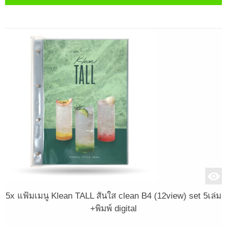
5x แฟ้มเมนู Klean TALL สันใส clean B4 (12view) set 5เล่ม
+พิมพ์ digital