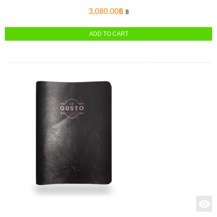
3,080.00
฿
฿
ADD TO CART