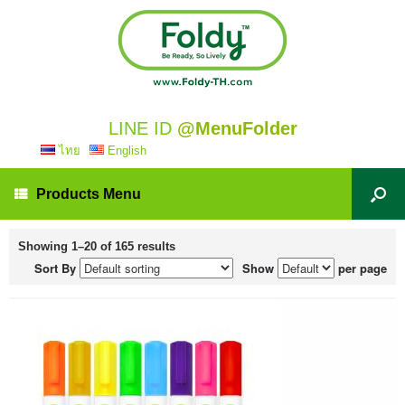
LINE ID
@MenuFolder
ไทย
English
Products Menu
Showing 1–20 of 165 results
Sort By
Show
per page