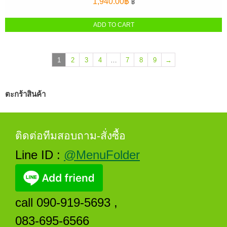
1,940.00
฿
฿
ADD TO CART
1
2
3
4
…
7
8
9
→
ตะกร้าสินค้า
ติดต่อทีมสอบถาม-สั่งซื้อ
Line ID :
@MenuFolder
call 090-919-5693 ,
083-695-6566