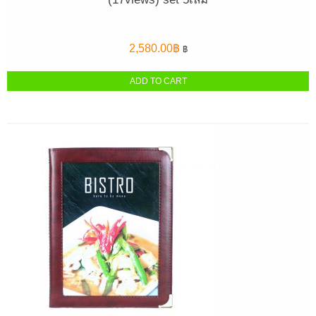
2,580.00
฿
฿
ADD TO CART