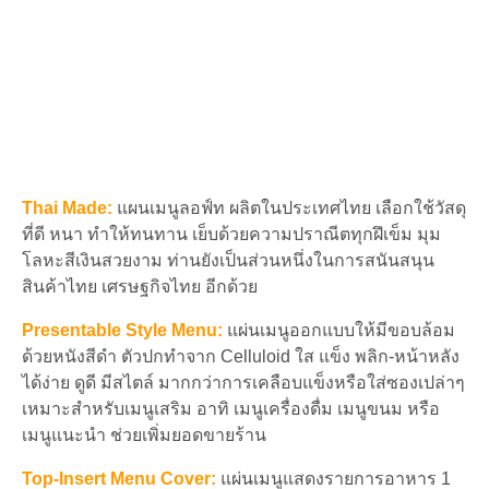
Thai Made:
แผนเมนูลอฟ์ท ผลิตในประเทศไทย เลือกใช้วัสดุ
ที่ดี หนา ทำให้ทนทาน เย็บด้วยความปราณีตทุกฝึเข็ม มุม
โลหะสีเงินสวยงาม ท่านยังเป็นส่วนหนึ่งในการสนันสนุน
สินค้าไทย เศรษฐกิจไทย อีกด้วย
Presentable Style Menu:
แผ่นเมนูออกแบบให้มีขอบล้อม
ด้วยหนังสีดำ ตัวปกทำจาก Celluloid ใส แข็ง พลิก-หน้าหลัง
ได้ง่าย ดูดี มีสไตล์ มากกว่าการเคลือบแข็งหรือใส่ซองเปล่าๆ
เหมาะสำหรับเมนูเสริม อาทิ เมนูเครื่องดื่ม เมนูขนม หรือ
เมนูแนะนำ ช่วยเพิ่มยอดขายร้าน
Top-Insert Menu Cover:
แผ่นเมนูแสดงรายการอาหาร 1