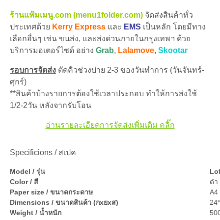
ร้านแฟ้มเมนู.com (menu1folder.com)
จัดส่งสินค้าทั่ว
ประเทศด้วย
Kerry Express
และ
EMS
เป็นหลัก โดยมีทาง
เลือกอื่นๆ เช่น ขนส่ง, และส่งด่วนภายในกรุงเทพฯ ด้วย
บริการมอเตอร์ไซด์ อย่าง
Grab
,
Lalamove
,
Skootar
รอบการจัดส่ง
ตัดคิวช่วงบ่าย 2-3 ของวันทำการ (วันจันทร์-
ศุกร์)
**สินค้าบ้างรายการต้องใช้เวลาประกอบ ทำให้การส่งใช้
1/2-2วัน หลังจากรับโอน
อ่านรายละเอียดการจัดส่งเพิ่มเติม คลิ๊ก
Specificions / สเปค
Model / รุ่น
Lo
Color / สี
ดำ 
Paper size / ขนาดกระดาษ
A4 
Dimensions / ขนาดสินค้า (กxยxส)
24
Weight / น้ำหนัก
500