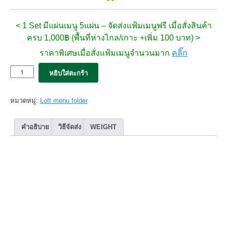
< 1 Set มีแผ่นเมนู 5แผ่น –
จัดส่งแฟ้มเมนูฟรี เมื่อสั่งสินค้า
ครบ 1,000฿ (พื้นที่ห่างไกล/เกาะ +เพิ่ม 100 บาท) >
ราคาพิเศษเมื่อสั่งแฟ้มเมนูจำนวนมาก
คลิ๊ก
จำนวน
หยิบใส่ตะกร้า
5x
แฟ้ม
เมนู
หมวดหมู่:
Loft menu folder
Loft
Premium
A4
คำอธิบาย
วิธีจัดส่ง
WEIGHT
(02views)
Single
panel
ผลิต
ไทย
set
5เล่ม
ชิ้น