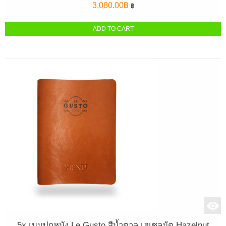
3,080.00
฿
฿
ADD TO CART
5x เมนูปกหนัง Le Gusto สีน้ำตาล เฮเซลนัต Hazelnut