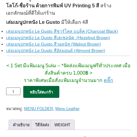
โลโก้-ชื่อร้าน ด้วยการพิมพ์ UV Printing 5 สี
สร้าง
เอกลักษณ์ที่ดีให้แก่ร้าน
เล่มเมนูปกหนัง Le Gusto
มีให้เลือก 4สี
เล่มเมนูปกหนัง Le Gusto สีชาร์โคล แบล็ค (Charcoal Black)
เล่มเมนูปกหนัง Le Gusto สีเฮเซลนัต (Hezelnut Brown)
เล่มเมนูปกหนัง Le Gusto สีวอลนัท (Walnut Brown)
เล่มเมนูปกหนัง Le Gusto สีอัลมอนด์ (Almond Brown)
< 1 Set มีแฟ้มเมนู 5เล่ม – *จัดส่งแฟ้มเมนูฟรีทั่วประเทศ เมื่อ
สั่งสินค้าครบ 1,000฿ >
ราคาพิเศษเมื่อสั่งแฟ้มเมนูจำนวนมาก
คลิ๊ก
จำนวน
หยิบใส่ตะกร้า
5x
เมนู
ปก
หมวดหมู่:
MENU FOLDER
,
Menu Leather
หนัง
Le
Gusto
คำอธิบาย
วิธีจัดส่ง
WEIGHT
สี
น้ำตาล