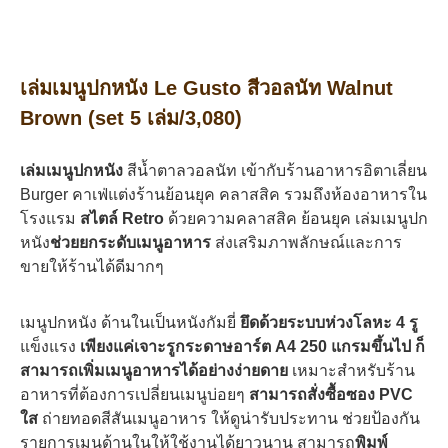
เล่มเมนูปกหนัง Le Gusto สีวอลนัท Walnut
Brown (set 5 เล่ม/3,080)
เล่มเมนูปกหนัง
สีน้ำตาลวอลนัท เข้ากับร้านอาหารอิตาเลี่ยน
Burger คาเฟ่แต่งร้านย้อนยุค คลาสสิค รวมถึงห้องอาหารใน
โรงแรม
สไตล์ Retro
ด้วยความคลาสสิค ย้อนยุค เล่มเมนูปก
หนัง
ช่วยยกระดับเมนูอาหาร
ส่งเสริมภาพลักษณ์และการ
ขายให้ร้านได้ดีมากๆ
เมนูปกหนัง ด้านในเป็นหนังกัมยี่
ยึดด้วยระบบห่วงโลหะ 4 รู
แข็งแรง
เพียงแค่เจาะรูกระดาษอาร์ต A4 250 แกรมขึ้นไป ก็
สามารถเพิ่มเมนูอาหารได้อย่างง่ายดาย
เหมาะสำหรับร้าน
อาหารที่ต้องการเปลี่ยนเมนูบ่อยๆ
สามารถสั่งซื้อซอง PVC
ใส
ถ่ายทอดสีสันเมนูอาหาร ให้ดูน่ารับประทาน ช่วยป้องกัน
รายการเมนูด้านในให้ใช้งานได้ยาวนาน สามารถ
พิมพ์