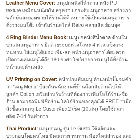
Leather Menu Cover:
เมนูปกหนังสีน้ำตาล หนัง PU
วอ
ลนัท
texture เหมือนหนังจริง หรูหรา ยกระดับเมนูอาหาร สร้างภา
Walnut
พลักษ์และยอดขายให้ร้านได้ดี เหมาะใช้เป็นเล่มเมนูอาหาร
Brown
ตั้งวางบนโต๊ะ เข้ากับร้าน
สไตล์ Retro คลาสสิค ย้อนยุค
(set
5
4 Ring Binder Menu Book:
เมนูปกหนังสีน้ำตาล
ด้านใน
เล่ม)
ปกเล่มเมนูอาหาร ยึดด้วยระบะห่วงโลหะ 4 ห่วง แข็งแรง
ชิ้น
ทนทาน ใส่เมนูได้เยอะ เพิ่ม-ลด หน้าเมนูอาหารได้สะดวก
เปิดกางเล่มเมนูได้ถึง 180 องศา โชว์รายการเมนูได้ทั้งด้าน
หน้าและด้านหลัง
UV Printing on Cover:
หน้าปกแฟ้มเมนู ด้านหน้าปั๊มจมคำ
ว่า “เมนู Menu” ป้องกันพนักงานที่ร้านถือกลับด้านไปให้
ลูกค้า Option เสริมสำหรับร้านที่ต้องการเพิ่มโลโก้ร้าน-ชื่อ
ร้าน สามารถพิมพ์ชื่อร้าน โลโก้ร้านของคุณได้ FREE **เมื่อ
สั่งซื้อเล่มเมนู Le Gusto เพียง 2 เซ็ต (10เล่ม) โดยใช้เวลา
ผลิต 7-14 วันทำการ
Thai Product:
เมนูปกเมนู รุ่น Le Gusto ใช้ผลิตและ
ประกอบโดยคนไทย มีคุณภาพ ทนทาน มีอะไหล่สำรอง และ