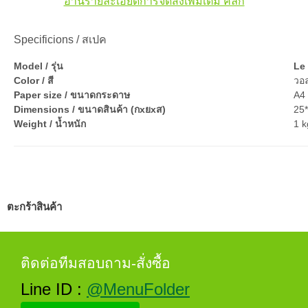
อ่านรายละเอียดการจัดส่งเพิ่มเติม คลิ๊ก
Specificions / สเปค
Model / รุ่น
Le
Color / สี
วอ
Paper size / ขนาดกระดาษ
A4 
Dimensions / ขนาดสินค้า (กxยxส)
25
Weight / น้ำหนัก
1 k
ตะกร้าสินค้า
ติดต่อทีมสอบถาม-สั่งซื้อ
Line ID :
@MenuFolder