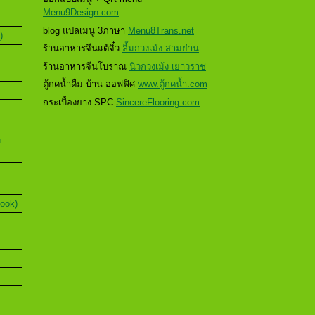
Menu9Design.com
blog แปลเมนู 3ภาษา
Menu8Trans.net
)
ร้านอาหารจีนแต้จิ๋ว
ลิ้มกวงเม้ง สามย่าน
ร้านอาหารจีนโบราณ
นิวกวงเม้ง เยาวราช
ตู้กดน้ำดื่ม บ้าน ออฟฟิศ
www.ตู้กดน้ำ.com
กระเบื้องยาง SPC
SincereFlooring.com
u
Book)