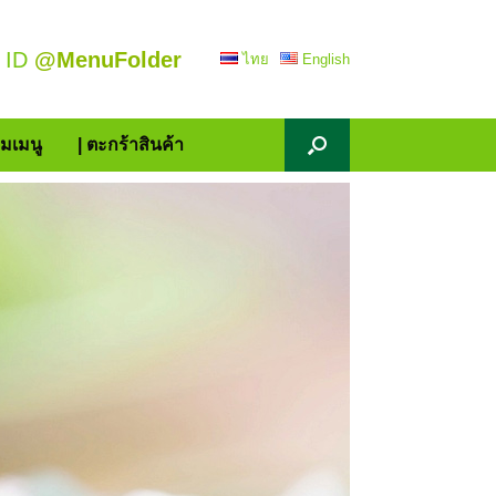
 ID
@MenuFolder
ไทย
English
้มเมนู
| ตะกร้าสินค้า