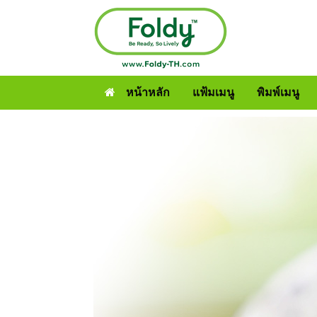
หน้าหลัก
แฟ้มเมนู
พิมพ์เมนู