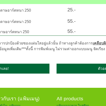
25.-
ดาษอาร์ตหนา 250
55.-
ะดาษอาร์ตหนา 250
55.-
ดาษอาร์ตหนา 250
บการปกป้องด้วยซองแผ่นใสอยู่แล้วนั้น ถ้าทางลูกค้าต้องการ
เคลือบผ
อมูลเพิ่มเติม***ทั้งนี้ การพิมพ์เมนู ไม่รวมค่าออกแบบเมนู จัดเรียง / 
๊กเลย!
ตัวอย
่ยวกับเรา (แฟ้มเมนู)
All products
ทำไม..แฟ้มเมนู
แฟ้มเมนูอาหาร ในสต๊อก