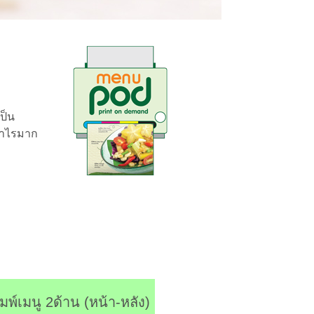
เป็น
ีกำไรมาก
มพ์เมนู 2ด้าน (หน้า-หลัง)