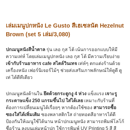
เล่มเมนูปกหนัง Le Gusto สีเฮเซลนัต Hezelnut
Brown (set 5 เล่ม/3,080)
ปกเมนูหนังสีน้ำตาล
รุ่น เลอ กุส โต้ เน้นการออกแบบให้มี
ความเท่ห์ โดยเล่มเมนูปกหนัง เลอ กุส โต้ มีความเรียบง่าย
เข้ากับร้านอาหาร cafe สไตล์วินเทจ
เท่ห์ๆ ตกแต่งร้านด้วย
เครื่องหนัง เฟอร์นิเจอร์ไม้ๆ ช่วยส่งเสริมภาพลักษณ์ให้ดูดี ดู
เท่ ได้ดีทีเดียว
ปกเมนูหนังด้านใน
ยึดด้วยกระดูกงู 4 ห่วง
แข็งแรง
เจาะรู
กระดาษแข็ง 250 แกรมขึ้นไป ใส่ได้เลย
เหมาะกับร้านที่
ต้องการเปลี่ยนเมนูได้เรื่อยๆ หากต้องใช้ซอง
สามารถซื้อ
ซองใส่ได้เพิ่มเติม
ซองพลาสติกใส ถ่ายทอดสีอาหารได้ดี
ป้องกันให้เมนูใช้ได้นาน หน้าปกเมนูหนัง สามารถพิมพ์โลโก้
ชื่อร้าน ลงบนเล่มหน้าปก ใช้การพิมพ์ UV Printing 5 สี สี