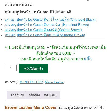
สวย สด ทนทาน
เล่มเมนูปกหนัง Le Gusto
มีให้เลือก 4สี
เล่มเมนูปกหนัง Le Gusto สีชาร์โคล แบล็ค (Charcoal Black)
เล่มเมนูปกหนัง Le Gusto สีเฮเซลนัต (Hezelnut Brown)
เล่มเมนูปกหนัง Le Gusto สีวอลนัท (Walnut Brown)
เล่มเมนูปกหนัง Le Gusto สีอัลมอนด์ (Almond Brown)
< 1 Set มีแฟ้มเมนู 5เล่ม – *จัดส่งแฟ้มเมนูฟรีทั่วประเทศ เมื่อ
สั่งสินค้าครบ 1,000฿ >
ราคาพิเศษเมื่อสั่งแฟ้มเมนูจำนวนมาก
คลิ๊ก
จำนวน
หยิบใส่ตะกร้า
5x
เมนู
ปก
หมวดหมู่:
MENU FOLDER
,
Menu Leather
หนัง
Le
Gusto
คำอธิบาย
วิธีจัดส่ง
WEIGHT
สี
น้ำตาล
Brown Leather Menu Cover:
ปกเมนูหนังสีน้ำตาล เข้ากับ
เฮ