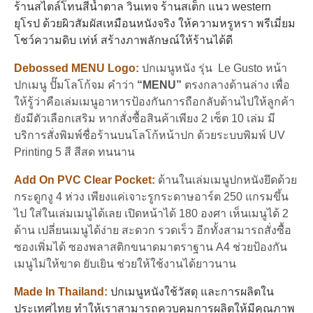
เซ
ร้านสไตล์โทนสีน้ำตาล วินเทจ ร้านสเต็ก แนว western
ลนัต
ยุโรป ด้วยผิวสัมผัสเหมือนหนังจริง ให้ความหรูหรา พรีเมี่ยม
Hazelnut
โชว์ความดิบ เท่ห์ สร้างภาพลักษณ์ให้ร้านได้ดี
Brown
(set
Debossed MENU Logo:
ปกเมนูหนัง รุ่น Le Gusto หน้า
5
ปกเมนู ปั๊มโลโก้จม คำว่า
“MENU”
ตรงกลางด้านล่าง เพื่อ
เล่ม)
ชิ้น
ให้รู้ว่าคือเล่มเมนูอาหารป้องกันการถือกลับด้านไปให้ลูกค้า
ยังมีตัวเลือกเสริม หากสั่งซื้อสินค้าเพียง 2 เซ็ต 10 เล่ม มี
บริการสั่งพิมพ์ชื่อร้านบนโลโก้หน้าปก ด้วยระบบพิมพ์ UV
Printing 5 สี สีสด ทนนาน
Add On PVC Clear Pocket:
ด้านในเล่มเมนูปกหนังยึดด้วย
กระดูกงู 4 ห่วง เพียงแค่เจาะรูกระดาษอาร์ต 250 แกรมขึ้น
ไป ใส่ในเล่มเมนูได้เลย เปิดหน้าได้ 180 องศา เห็นเมนูได้ 2
ด้าน เปลี่ยนเมนูได้ง่าย สะดวก รวดเร็ว อีกทั้งสามารถสั่งซื้อ
ซองเพิ่มได้ ซองพลาสติกขนาดมาตราฐาน A4 ช่วยป้องกัน
เมนูไม่ให้ขาด ยับเยิน ช่วยให้ใช้งานได้ยาวนาน
Made In Thailand:
ปกเมนูหนังใช้วัสดุ และการผลิตใน
ประเทศไทย ทำให้เราสามารถควบคุมการผลิตให้มีคุณภาพ