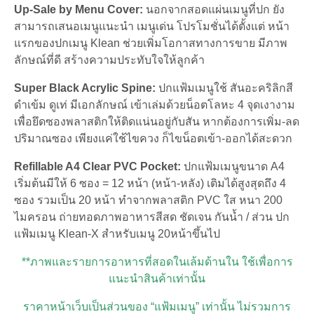
Up-Sale by Menu Cover:
นอกจากสอดแผ่นเมนูที่ปก ยัง
สามารถเสนอเมนูแนะนำ เมนูเด่น โปรโมชั่นได้ตั้งแต่ หน้า
แรกของปกเมนู Klean ช่วยเพิ่มโอกาสทางการขาย มีภาพ
ลักษณ์ที่ดี สร้างความประทับใจให้ลูกค้า
Super Black Acrylic Spine:
ปกแฟ้มเมนูใช้ สันอะคริลิกสี
ดำเข้ม ดูเท่ มีเอกลักษณ์ เข้าเล่มด้วยน็อตโลหะ 4 จุดเงางาม
เพื่อยึดซองพลาสติกให้ติดแน่นอยู่กับสัน หากต้องการเพิ่ม-ลด
ปริมาณซอง เพียงแค่ใช้ไขควง ก็ไขน็อตเข้า-ออกได้สะดวก
Refillable A4 Clear PVC Pocket:
ปกแฟ้มเมนูขนาด A4
เริ่มต้นมีให้ 6 ซอง = 12 หน้า (หน้า-หลัง) เติมได้สูงสุดถึง 4
ซอง รวมเป็น 20 หน้า ทำจากพลาสติก PVC ใส หนา 200
ไมครอน ถ่ายทอดภาพอาหารสีสด ชัดเจน กันน้ำ / ส่วน ปก
แฟ้มเมนู Klean-X สำหรับเมนู 20หน้าขึ้นไป
**ภาพและรายการอาหารที่สอดในเล้มด้านใน ใช้เพื่อการ
แนะนำสินค้าเท่านั้น
ราคาหน้าเว็บเป็นส่วนของ “แฟ้มเมนู” เท่านั้น ไม่รวมการ