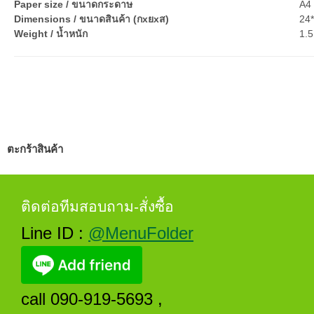
Paper size / ขนาดกระดาษ
A4 
Dimensions / ขนาดสินค้า (กxยxส)
24
Weight / น้ำหนัก
1.5
ตะกร้าสินค้า
ติดต่อทีมสอบถาม-สั่งซื้อ
Line ID :
@MenuFolder
call 090-919-5693 ,