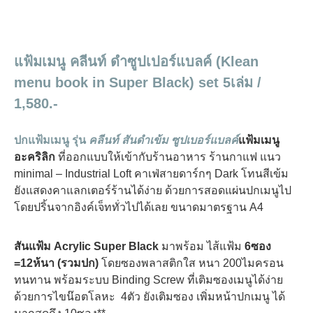
แฟ้มเมนู คลีนท์ ดำซูปเปอร์แบลค์ (Klean
menu book in Super Black) set 5เล่ม /
1,580.-
ปกแฟ้มเมนู รุ่น
คลีนท์ สันดำเข้ม ซูปเบอร์แบลค์
แฟ้มเมนู
อะคริลิก
ที่ออกแบบให้เข้ากับร้านอาหาร ร้านกาแฟ แนว
minimal – Industrial Loft คาเฟ่สายดาร์กๆ Dark โทนสีเข้ม
ยังแสดงคาแลกเตอร์ร้านได้ง่าย ด้วยการสอดแผ่นปกเมนูไป
โดยปริ้นจากอิงค์เจ็ททั่วไปได้เลย ขนาดมาตรฐาน A4
สันแฟ้ม Acrylic Super Black
มาพร้อม ไส้แฟ้ม
6ซอง
=12ห้นา (รวมปก)
โดยซองพลาสติกใส หนา 200ไมครอน
ทนทาน พร้อมระบบ Binding Screw ที่เติมซองเมนูได้ง่าย
ด้วยการไขน๊อตโลหะ 4ตัว ยังเติมซอง เพิ่มหน้าปกเมนู ได้