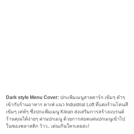
set
5เล่ม
ชิ้น
Dark style Menu Cover:
ปกแฟ้มเมนูสายดาร์ก เข้มๆ ดำๆ
เข้ากับร้านอาหาร คาเฟ่ แนว Industrial Loft ที่แต่งร้านโทนสี
เข้มๆ เท่ห์ๆ ซึ่งปกแฟ้มเมนู Klean ส่งเสริมการสร้างแบรนด์
ร้านคุณได้ง่ายๆ ผ่านปกเมนู ด้วยการสอดแผ่นปกเมนูเข้าไป
ในซองพลาสติก ว้าว.. เด่นเกินใครเลยล่ะ!