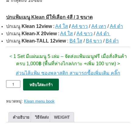
มากสุดถึง 10ซอง**
ปกแฟ้มเมนู Klean มีให้เลือก 4สี / 3 ขนาด
ปกเมนู
Klean 12view
:
A4 ใส
/
A4 ขาว
/
A4 เทา
/
A4 ดำ
ปกเมนุ
Klean-X 20view
:
A4 ใส
/
A4 ขาว
/
A4 ดำ
ปกเมนู
Klean-TALL 12view
:
B4 ใส
/
B4 ขาว
/
B4 ดำ
<
1 Set มีแผ่นเมนู 5 เล่ม – จัดส่งแฟ้มเมนูฟรี เมื่อสั่งสินค้า
ครบ 1,000฿ (พื้นที่ห่างไกล/เกาะ +เพิ่ม 100 บาท) >
ส่วนไส้แฟ้ม ซองพลาสติก สามารถซื้อเพิ่มเติม คลิ๊ก
จำนวน
หยิบใส่ตะกร้า
5x
แฟ้ม
เมนู
หมวดหมู่:
Klean menu book
Klean
สัน
ดำ
คำอธิบาย
วิธีจัดส่ง
WEIGHT
super
Black
(12views)