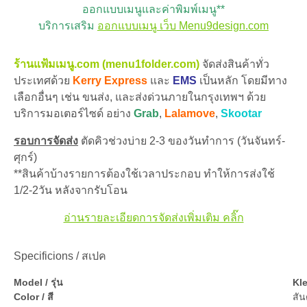
ออกแบบเมนูและค่าพิมพ์เมนู**
บริการเสริม
ออกแบบเมนู เว็บ Menu9design.com
ร้านแฟ้มเมนู.com (menu1folder.com)
จัดส่งสินค้าทั่ว
ประเทศด้วย
Kerry Express
และ
EMS
เป็นหลัก โดยมีทาง
เลือกอื่นๆ เช่น ขนส่ง, และส่งด่วนภายในกรุงเทพฯ ด้วย
บริการมอเตอร์ไซด์ อย่าง
Grab
,
Lalamove
,
Skootar
รอบการจัดส่ง
ตัดคิวช่วงบ่าย 2-3 ของวันทำการ (วันจันทร์-
ศุกร์)
**สินค้าบ้างรายการต้องใช้เวลาประกอบ ทำให้การส่งใช้
1/2-2วัน หลังจากรับโอน
อ่านรายละเอียดการจัดส่งเพิ่มเติม คลิ๊ก
Specificions / สเปค
Model / รุ่น
Kl
Color / สี
สัน