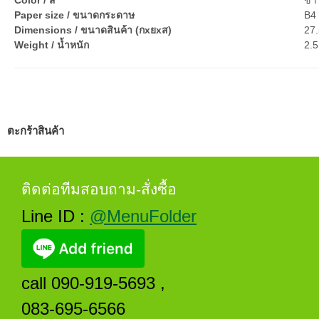
Color / สี
ขา
Paper size / ขนาดกระดาษ
B4 
Dimensions / ขนาดสินค้า (กxยxส)
27.
Weight / น้ำหนัก
2.5
ตะกร้าสินค้า
ติดต่อทีมสอบถาม-สั่งซื้อ
Line ID :
@MenuFolder
call 090-919-5693 ,
083-695-6566