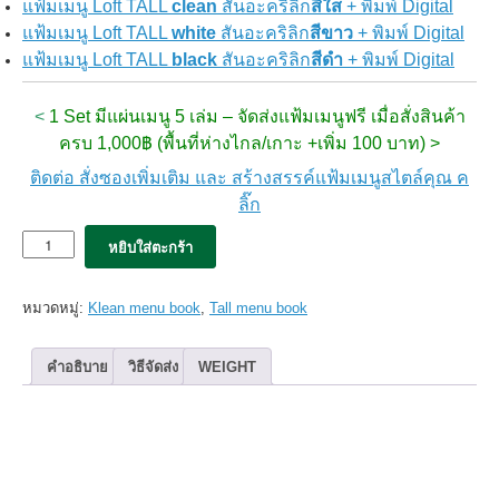
แฟ้มเมนู Loft TALL
clean
สันอะคริลิก
สีใส
+ พิมพ์ Digital
แฟ้มเมนู Loft TALL
white
สันอะคริลิก
สีขาว
+ พิมพ์ Digital
แฟ้มเมนู Loft TALL
black
สันอะคริลิก
สีดำ
+ พิมพ์ Digital
<
1 Set มีแผ่นเมนู 5 เล่ม – จัดส่งแฟ้มเมนูฟรี เมื่อสั่งสินค้า
ครบ 1,000฿ (พื้นที่ห่างไกล/เกาะ +เพิ่ม 100 บาท) >
ติดต่อ สั่งซองเพิ่มเติม และ สร้างสรรค์แฟ้มเมนูสไตล์คุณ ค
ลิ๊ก
จำนวน
หยิบใส่ตะกร้า
5x
แฟ้ม
เมนู
หมวดหมู่:
Klean menu book
,
Tall menu book
Klean
TALL
สัน
คำอธิบาย
วิธีจัดส่ง
WEIGHT
ขาว
white
B4
(12view)
set
5เล่ม