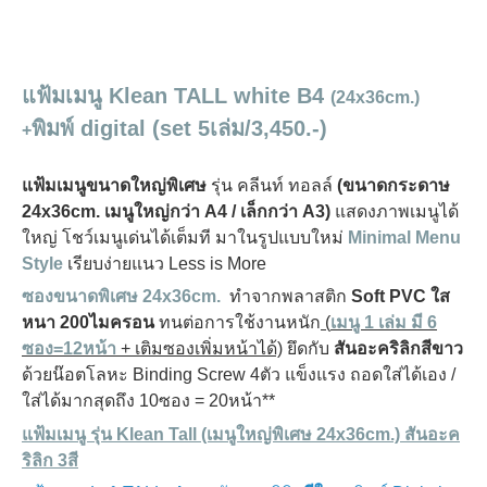
แฟ้มเมนู Klean TALL white B4
(24x36cm.)
พิมพ์ digital
(
set 5เล่ม/3,450.-)
+
แฟ้มเมนูขนาดใหญ่พิเศษ
รุ่น คลีนท์ ทอลล์
(ขนาดกระดาษ
24x36cm. เมนูใหญ่กว่า A4 / เล็กกว่า A3)
แสดงภาพเมนูได้
ใหญ่ โชว์เมนูเด่นได้เต็มที มาในรูปแบบใหม่
Minimal Menu
Style
เรียบง่ายแนว Less is More
ซองขนาดพิเศษ 24x36cm.
ทำจากพลาสติก
Soft PVC ใส
หนา 200ไมครอน
ทนต่อการใช้งานหนัก
(
เมนู 1 เล่ม มี 6
ซอง=12หน้า
+ เติมซองเพิ่มหน้าได้)
ยึดกับ
สันอะคริลิกสีขาว
ด้วยน๊อตโลหะ Binding Screw 4ตัว แข็งแรง ถอดใส่ได้เอง /
ใส่ได้มากสุดถึง 10ซอง = 20หน้า**
แฟ้มเมนู รุ่น Klean Tall (เมนูใหญ่พิเศษ 24x36cm.) สันอะค
ริลิก 3สี