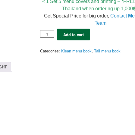
< 1 Set 5 menu covers and printing – *FREE
Thailand when ordering up 1,000
Get Special Price for big order,
Contact
Me
Team!
5x
Add to cart
KLEAN
Tall
menu
Categories:
Klean menu book
,
Tall menu book
cover
B4
Super
GHT
Black
(12view)+Digital
Printing
quantity