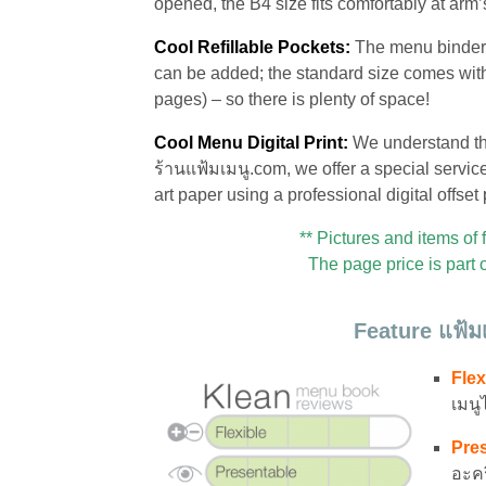
opened, the B4 size fits comfortably at arm
Cool Refillable Pockets:
The menu binder 
can be added; the standard size comes wit
pages) – so there is plenty of space!
Cool Menu Digital Print:
We understand tha
ร้านแฟ้มเมนู.com, we offer a special servic
art paper using a professional digital offset
** Pictures and items of 
The page price is part 
Feature แฟ้ม
Flex
เมนู
Pres
อะคร