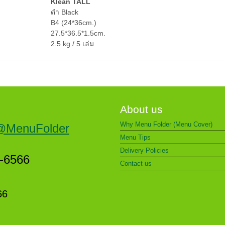
Klean TALL
ดำ Black
B4 (24*36cm.)
27.5*36.5*1.5cm.
2.5 kg / 5 เล่ม
About us
Why Menu Folder (Menu Cover)
@MenuFolder
Menu Tips
Delivery Policies
5-6566
Contact us
66