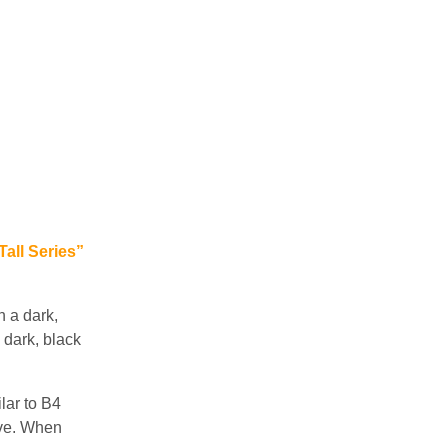
all Series”
h a dark,
 dark, black
lar to B4
ive. When