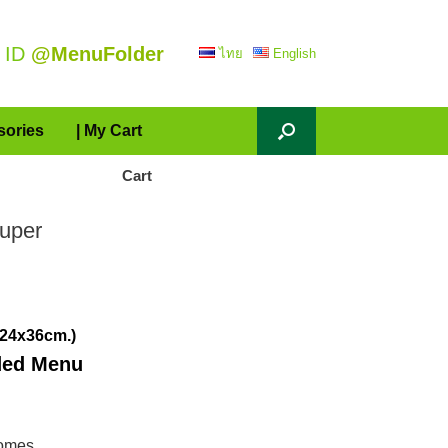
 ID
@MenuFolder
ไทย
English
sories
| My Cart
Cart
uper
24x36cm.)
uded Menu
omes