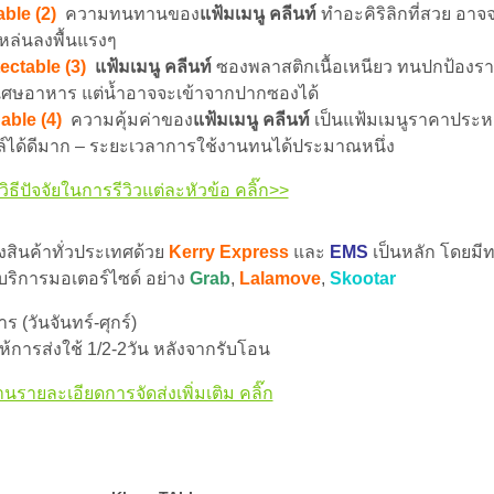
ble (2)
ความทนทานของ
แฟ้มเมนู คลีนท์
ทำอะคิริลิกที่สวย อาจ
หล่นลงพื้นแรงๆ
ectable (3)
แฟ้มเมนู คลีนท์
ซองพลาสติกเนื้อเหนียว ทนปกป้อง
เศษอาหาร แต่น้ำอาจจะเข้าจากปากซองได้
able (4)
ความคุ้มค่าของ
แฟ้มเมนู คลีนท์
เป็นแฟ้มเมนูราคาประหย
์ได้ดีมาก – ระยะเวลาการใช้งานทนได้ประมาณหนึ่ง
วิธีปัจจัยในการรีวิวแต่ละหัวข้อ คลิ๊ก>>
่งสินค้าทั่วประเทศด้วย
Kerry Express
และ
EMS
เป็นหลัก โดยมีท
 บริการมอเตอร์ไซด์ อย่าง
Grab
,
Lalamove
,
Skootar
 (วันจันทร์-ศุกร์)
้การส่งใช้ 1/2-2วัน หลังจากรับโอน
านรายละเอียดการจัดส่งเพิ่มเติม คลิ๊ก