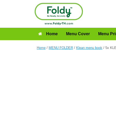
Home
Menu Cover
Menu Pri
Home
/
MENU FOLDER
/
Klean menu book
/ 5x KLE