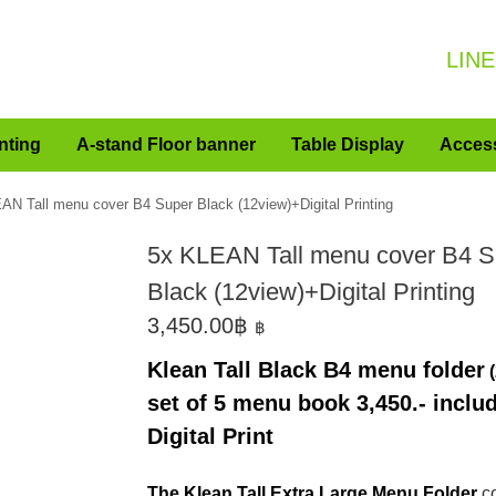
LINE
nting
A-stand Floor banner
Table Display
Acces
AN Tall menu cover B4 Super Black (12view)+Digital Printing
5x KLEAN Tall menu cover B4 S
Black (12view)+Digital Printing
3,450.00
฿
฿
Klean Tall Black B4 menu folder
(
set of 5 menu book 3,450.- incl
Digital Print
The Klean Tall Extra Large Menu Folder
c