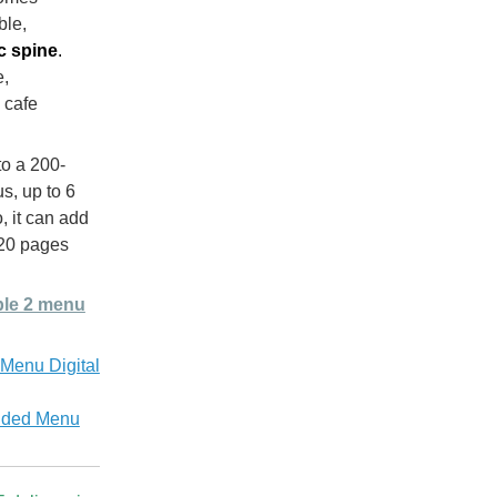
ble,
c spine
.
e,
 cafe
to a 200-
s, up to 6
, it can add
f 20 pages
able 2 menu
 Menu Digital
luded Menu