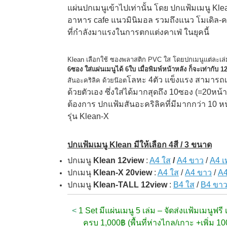
แผ่นปกเมนูเข้าไปเท่านั้น โดย ปกแฟ้มเมนู Kle
อาหาร cafe แนวมินิมอล รวมถึงแนว โมเดิล-ค
ที่กำลังมาแรงในการตกแต่งคาเฟ่ ในยุคนี้
Klean เลือกใช้ ซองพลาสติก PVC ใส โดยปกเมนูแต่ละเล
6ซอง ใส่แผ่นเมนูได้ 6ใบ เมื่อพิมพ์หน้าหลัง ก็จะเท่ากับ 1
โลหะ 4ตัว แข็งแรง สามารถเ
สันอะคริลิค ด้วยน๊อต
ด้วยตัวเอง ซึ่งใส่ได้มากสุดถึง 10ซอง (=20หน้า)
ต้องการ ปกแฟ้มสันอะคริลิคที่มีมากกว่า 10 หน
รุ่น Klean-X
ปกแฟ้มเมนู Klean มีให้เลือก 4สี / 3 ขนาด
ปกเมนู
Klean 12view
:
A4 ใส
/
A4 ขาว
/
A4 เ
ปกเมนุ
Klean-X 20view
:
A4 ใส
/
A4 ขาว
/
A
ปกเมนู
Klean-TALL 12view
:
B4 ใส
/
B4 ขา
<
1 Set มีแผ่นเมนู 5 เล่ม – จัดส่งแฟ้มเมนูฟรี เม
ครบ 1,000฿ (พื้นที่ห่างไกล/เกาะ +เพิ่ม 1