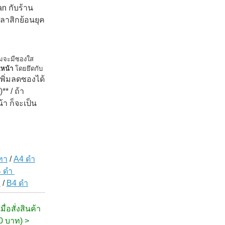
an กับร้าน
ลาสิกย้อนยุค
่มจะมีซองใส
2หน้า
โดยยึดกับ
พิ่มลดซองได้
** / ถ้า
้า ก็จะเป็น
ทา
/
A4 ดำ
4 ดำ
ว
/
B4 ดำ
ื่อสั่งสินค้า
00 บาท) >