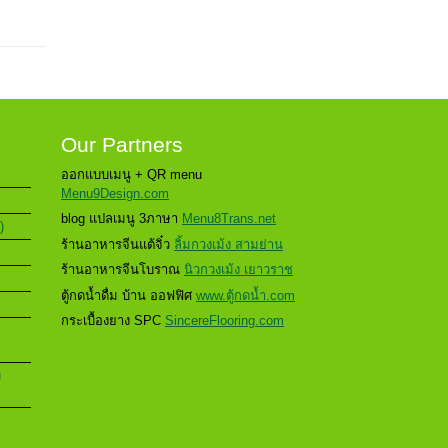
Our Partners
ออกแบบเมนู + QR menu
Menu9Design.com
blog แปลเมนู 3ภาษา
Menu8Trans.net
)
ร้านอาหารจีนแต้จิ๋ว
ลิ้มกวงเม้ง สามย่าน
ร้านอาหารจีนโบราณ
นิวกวงเม้ง เยาวราช
ตู้กดน้ำดื่ม บ้าน ออฟฟิศ
www.ตู้กดน้ำ.com
กระเบื้องยาง SPC
SincereFlooring.com
u