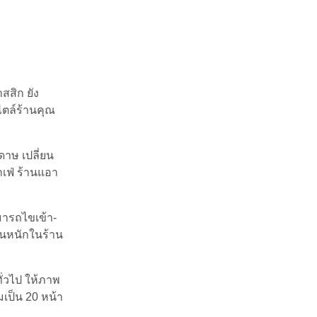
สสิก ยัง
ไตล์ร้านคุณ
ดาษ เปลี่ยน
เฟ่ ร้านแอา
มารถไขเข้า-
งานหนักในร้าน
่วไป ให้ภาพ
มเป็น 20 หน้า