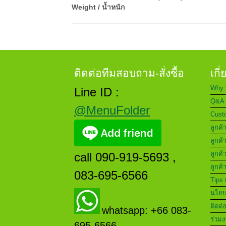
Weight / น้ำหนัก
ติดต่อทีมสอบถาม-สั่งซื้อ
เกี
Why 
Line ID :
Q&A 
@MenuFolder
Custo
ลูกค้
ลูกค้
ลูกค้
call 090-919-5693 ,
ลูกค้
083-695-6566
Tips 
นโยบา
ติดต่
whatsapp: +66 083-
ร่วมง
695-6566