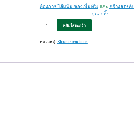
ต้องการ ไส้แฟ้ม ซองเพิ่มเติม
และ
สร้างสรรค์
คุณ คลิ๊ก
จำนวน
หยิบใส่ตะกร้า
5x
แฟ้ม
เมนู
หมวดหมู่:
Klean menu book
Klean
สัน
เทา
classic
Gray
(12views)
set
5เล่ม
ชิ้น