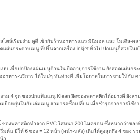
สไตล์เรียบง่าย ดูดี เข้ากับร้านอาหารแนว มินิมอล และ โมเดิล-คลา
่นกระดาษเมนู ที่ปริ้นจากเครื่อง inkjet ทั่วไป ปกเมนูก็สวยในส
แบบ เพื่อปกป้องแผ่นเมนูด้านใน ยืดอายุการใช้งาน ยังสอดแผ่นกระ
ออาหาร-บริการ ได้ใหม่ๆ ทันท่วงที เพิ่มโอกาสในการขายให้กับ คา
าม 4 จุด ของปกแฟ้มเมนู Klean ยึดซองพลาสติกได้อย่างดี ยังสา
ความยืดหยุ่นในกับเล่มเมนู สามารถซื้อเปลี่ยน เมื่อชำรุดจากการใช้
นนี้ ซองพลาสติกทำจาก PVC ใสหนา 200 ไมครอน ซึ่งหนากว่าซองทั
มต้น มีให้ 6 ซอง = 12 หน้า (หน้า-หลัง) เติมได้สูงสุดถึง 4 ซอง รว
น้า