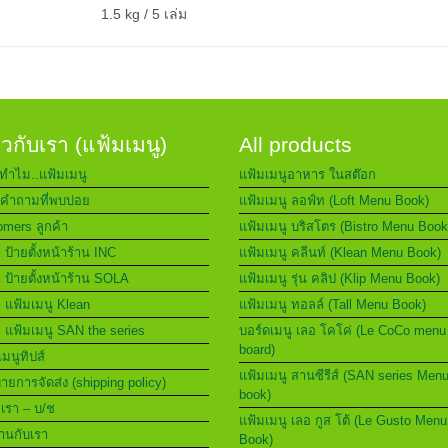
1.5 kg / 5 เล่ม
่ยวกับเรา (แฟ้มเมนู)
All products
ทำไม..แฟ้มเมนู
แฟ้มเมนูอาหาร ในสต๊อก
คำถามที่พบบ่อย
แฟ้มเมนู ลอฟ์ท (Loft Menu Book)
mers ลูกค้า
แฟ้มเมนู บริสโตร (Bistro Menu Book
า ป้ายตั้งหน้าร้าน INC
แฟ้มเมนู คลีนท์ (Klean Menu Book)
า ป้ายตั้งหน้าร้าน SOLA
แฟ้มเมนู รุ่น คลิป (Klip Menu Book)
า แฟ้มเมนู Klean
แฟ้มเมนู ทอลล์ (Tall Menu Book)
า แฟ้มเมนู SAN the series
บอร์ดเมนู เลอ โคโค่ (Le CoCo menu
board)
เมนูทิปส์
แฟ้มเมนู สานซีรีส์ (SAN series Men
ยการจัดส่ง (shipping policy)
book)
อเรา – บ/ช
แฟ้มเมนู เลอ กูส โต้ (Le Gusto Menu
านกับเรา
Book)