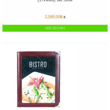
2,580.00
฿
฿
ADD TO CART