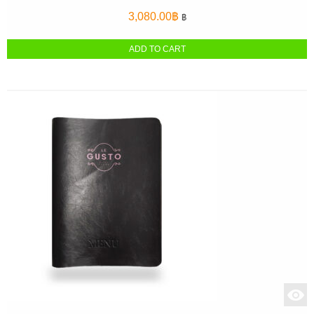
3,080.00
฿
฿
ADD TO CART