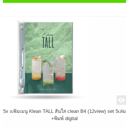
5x แฟ้มเมนู Klean TALL สันใส clean B4 (12view) set 5เล่ม
+พิมพ์ digital