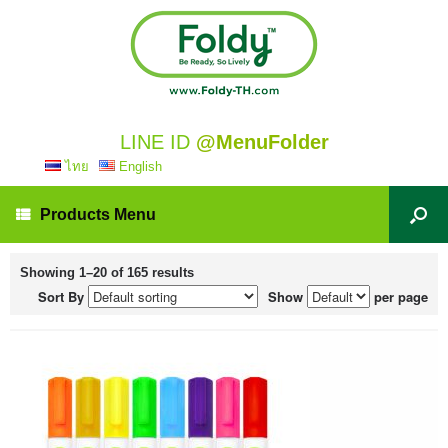
LINE ID
@MenuFolder
ไทย
English
Products Menu
Showing 1–20 of 165 results
Sort By
Show
per page