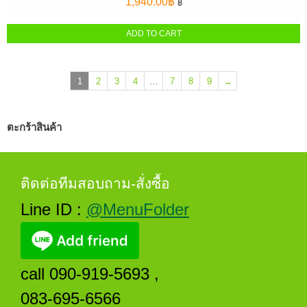
1,940.00
฿
฿
ADD TO CART
1
2
3
4
…
7
8
9
→
ตะกร้าสินค้า
ติดต่อทีมสอบถาม-สั่งซื้อ
Line ID :
@MenuFolder
call 090-919-5693 ,
083-695-6566