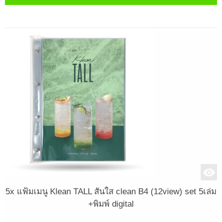
5x แฟ้มเมนู Klean TALL สันใส clean B4 (12view) set 5เล่ม
+พิมพ์ digital