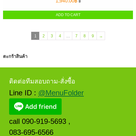
1,940.00
฿
฿
ADD TO CART
1
2
3
4
…
7
8
9
→
ตะกร้าสินค้า
ติดต่อทีมสอบถาม-สั่งซื้อ
Line ID :
@MenuFolder
call 090-919-5693 ,
083-695-6566