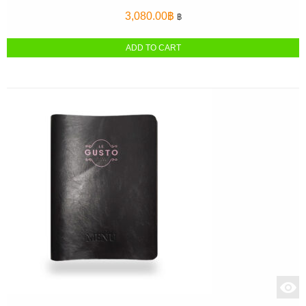
3,080.00
฿
฿
ADD TO CART