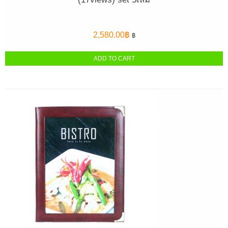
2,580.00
฿
฿
ADD TO CART