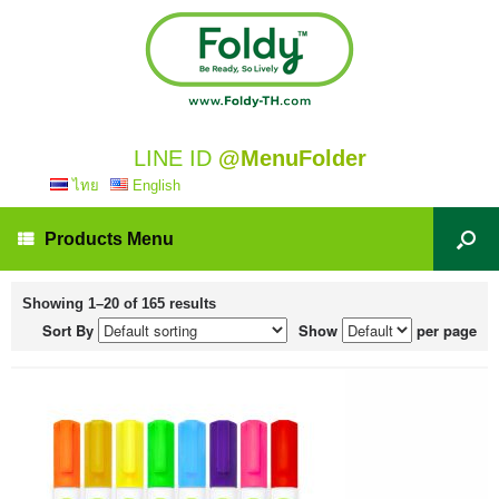
LINE ID
@MenuFolder
ไทย
English
Products Menu
Showing 1–20 of 165 results
Sort By
Show
per page