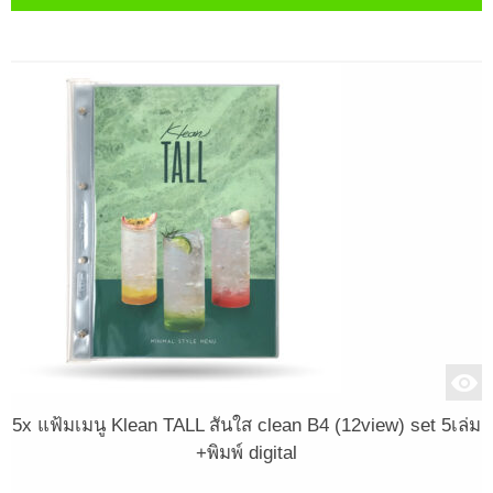
5x แฟ้มเมนู Klean TALL สันใส clean B4 (12view) set 5เล่ม
+พิมพ์ digital