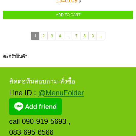
1,940.00
฿
฿
ADD TO CART
1
2
3
4
…
7
8
9
→
ตะกร้าสินค้า
ติดต่อทีมสอบถาม-สั่งซื้อ
Line ID :
@MenuFolder
call 090-919-5693 ,
083-695-6566