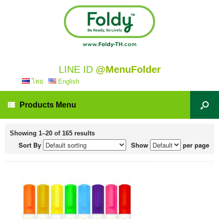
LINE ID
@MenuFolder
ไทย
English
Products Menu
Showing 1–20 of 165 results
Sort By
Show
per page