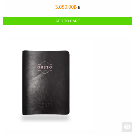
3,080.00
฿
฿
ADD TO CART