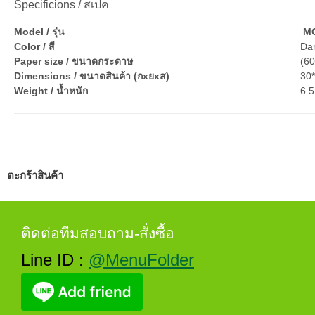
Specificions / สเปค
Model / รุ่น
M
Color / สี
Da
Paper size / ขนาดกระดาษ
(6
Dimensions / ขนาดสินค้า (กxยxส)
30
Weight / น้ำหนัก
6.5
ตะกร้าสินค้า
ติดต่อทีมสอบถาม-สั่งซื้อ
Line ID :
@MenuFolder