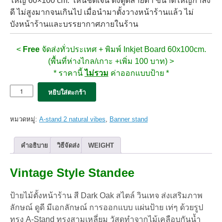
ใหญ่ 60×100 cm. เห็นชัดเจน ดึงดูดสายตา ขนาดใหญ่กำลัง
ดี ไม่สูงมากจนเกินไป เมื่อนำมาตั้งวางหน้าร้านแล้ว ไม่
บังหน้าร้านและบรรยากาศภายในร้าน
<
Free
จัดส่งทั่วประเทศ + พิมพ์ Inkjet Board 60x100cm.
(พื้นที่ห่างไกล/เกาะ +เพิ่ม 100 บาท) >
* ราคานี้
ไม่รวม
ค่าออกแบบป้าย *
จำนวน
หยิบใส่ตะกร้า
ป้าย
ตั้ง
หน้า
หมวดหมู่:
A-stand 2 natural vibes
,
Banner stand
ร้าน
MOKA
ป้าย
คำอธิบาย
วิธีจัดส่ง
WEIGHT
ไม้
หน้า
Vintage Style Standee
คู่
สี
Dark
ป้ายไม้ตั้งหน้าร้าน สี Dark Oak สไตล์ วินเทจ ส่งเสริมภาพ
Oak
ลักษณ์ ดูดี มีเอกลักษณ์ การออกแบบ แผ่นป้าย เท่ๆ ด้วยรูป
(60*100)
FREE
ทรง A-Stand ทรงสามเหลี่ยม วัสดุทำจากไม้เคลือบกันน้ำ