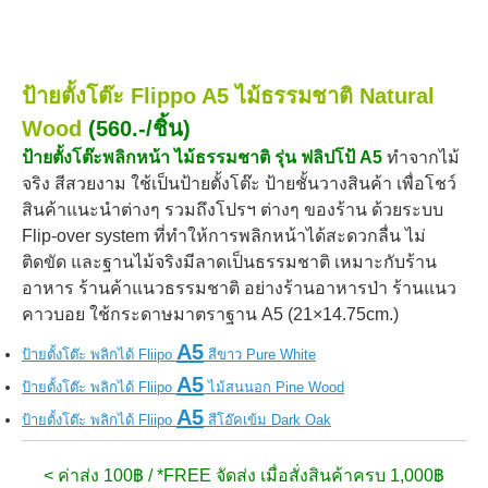
ป้ายตั้งโต๊ะ Flippo A5 ไม้ธรรมชาติ
Natural
Wood
(560.-/ชิ้น)
ป้ายตั้งโต๊ะพลิกหน้า ไม้ธรรมชาติ รุ่น ฟลิปโป้ A5
ทำจากไม้
จริง สีสวยงาม
ใช้เป็นป้ายตั้งโต๊ะ ป้ายชั้นวางสินค้า เพื่อโชว์
สินค้าแนะนำต่างๆ รวมถึงโปรฯ ต่างๆ ของร้าน ด้วยระบบ
Flip-over system ที่ทำให้การพลิกหน้าได้สะดวกลื่น ไม่
ติดขัด และฐานไม้จริงมีลาดเป็นธรรมชาติ เหมาะกับร้าน
อาหาร ร้านค้าแนวธรรมชาติ อย่างร้านอาหารป่า ร้านแนว
คาวบอย ใช้
กระดาษ
มาตราฐาน A5 (21×14.75cm.)
A5
ป้ายตั้งโต๊ะ พลิกได้ Fliipo
สีขาว Pure White
A5
ป้ายตั้งโต๊ะ พลิกได้ Fliipo
ไม้สนนอก Pine Wood
A5
ป้ายตั้งโต๊ะ พลิกได้ Fliipo
สีโอ๊คเข้ม Dark Oak
< ค่าส่ง 100฿ / *FREE จัดส่ง เมื่อสั่งสินค้าครบ 1,000฿