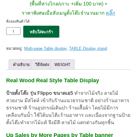
(พื้นที่ห่างไกล/เกาะ +เพิ่ม 100 บาท) >
ราคาพิเศษเมื่อสั่งเมนูตั้งโต๊ะจำนวนมาก
คลิ๊ก
สั่งจองสินค้าได้
จำนวน
หยิบใส่ตะกร้า
ป้าย
ตั้ง
โต๊ะ
หมวดหมู่:
Multi-page Table display
,
TABLE Display stand
Flippo
A5
Teak
คำอธิบาย
วิธีจัดส่ง
WEIGHT
wood
ลาย
Real Wood Real Style Table Display
สี
ไม้
สัก
ป้ายตั้งโต๊ะ รุ่น Flippo ขนาดเอ5
ทำจากไม้จริง ลายไม้
ชิ้น
สวยงาม มีสไตล์ เข้ากับร้านแนวธรรมชาติ อย่างร้านอาหาร
ธรรมชาติ ร้านอุปกรณ์เดินป่า ร้านเสื้อผ้า โดยไม้มีการ
เคลือบกันน้ำ ใช้ได้บนโตีะร้านอาหาร และเนื่องจากฐานป้าย
ตั้งโต๊ะทำจากไม้แท้ จึงมีสี-
ลายไม้ แตกต่างกันทุกชิ้น
Up Sales by More Pages by Table banner