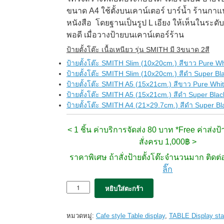
ขนาด A4 ใช้ตั้งบนเคาน์เตอร์ บาร์น้ำ ร้านกาแ
หนังสือ โดยฐานเป็นรูป L เอียง ให้เห็นในระดั
พอดี เมื่อวางป้ายบนเคาน์เตอร์ร้าน
ป้ายตั้งโต๊ะ เนื้อเหนียว รุ่น SMITH มี 3ขนาด 2สี
ป้ายตั้งโต๊ะ SMITH Slim (10x20cm.) สีขาว Pure Wh
ป้ายตั้งโต๊ะ SMITH Slim (10x20cm.) สีดำ Super Bl
ป้ายตั้งโต๊ะ SMITH A5 (15x21cm.) สีขาว Pure Whi
ป้ายตั้งโต๊ะ SMITH A5 (15x21cm.) สีดำ Super Blac
ป้ายตั้งโต๊ะ SMITH A4 (21×29.7cm.) สีดำ Super Bl
< 1 ชิ้น ค่าบริการจัดส่ง 80 บาท *Free ค่าส่งป้าย
สั่งครบ 1,000฿ >
ราคาพิเศษ ถ้าสั่งป้ายตั้งโต๊ะจำนวนมาก ติดต
ลิ๊ก
จำนวน
หยิบใส่ตะกร้า
ป้าย
ตั้ง
โต๊ะ
หมวดหมู่:
Cafe style Table display
,
TABLE Display st
Smith