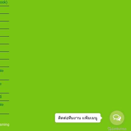
Book)
ble
e
ล์
ble
ติดต่อทีมงาน แฟ้มเมนู
aming