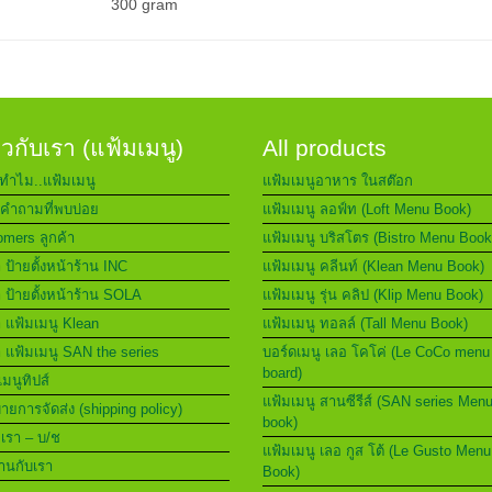
300 gram
่ยวกับเรา (แฟ้มเมนู)
All products
ทำไม..แฟ้มเมนู
แฟ้มเมนูอาหาร ในสต๊อก
คำถามที่พบบ่อย
แฟ้มเมนู ลอฟ์ท (Loft Menu Book)
mers ลูกค้า
แฟ้มเมนู บริสโตร (Bistro Menu Book
า ป้ายตั้งหน้าร้าน INC
แฟ้มเมนู คลีนท์ (Klean Menu Book)
า ป้ายตั้งหน้าร้าน SOLA
แฟ้มเมนู รุ่น คลิป (Klip Menu Book)
า แฟ้มเมนู Klean
แฟ้มเมนู ทอลล์ (Tall Menu Book)
า แฟ้มเมนู SAN the series
บอร์ดเมนู เลอ โคโค่ (Le CoCo menu
board)
เมนูทิปส์
แฟ้มเมนู สานซีรีส์ (SAN series Men
ยการจัดส่ง (shipping policy)
book)
อเรา – บ/ช
แฟ้มเมนู เลอ กูส โต้ (Le Gusto Menu
านกับเรา
Book)