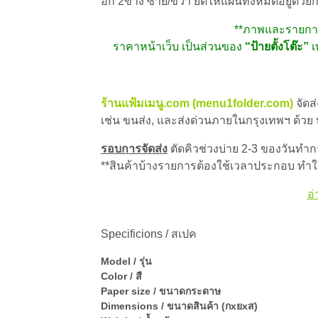
อก 2ข้าง ซ้าย/ขวา ยึดให้แผ่นทั้งหมดอยู่ด้วยก
**ภาพและรายการอ
ราคาหน้าเว็บ เป็นส่วนของ
“ป้ายตั้งโต๊ะ”
เ
ร้านแฟ้มเมนู.com (menu1folder.com)
จัดส
เช่น ขนส่ง, และส่งด่วนภายในกรุงเทพฯ ด้วย
รอบการจัดส่ง
ตัดคิวช่วงบ่าย 2-3 ของวันทำการ
**สินค้าบ้างรายการต้องใช้เวลาประกอบ ทำให
อ่
Specificions / สเปค
Model / รุ่น
Color / สี
Paper size / ขนาดกระดาษ
Dimensions / ขนาดสินค้า (กxยxส)