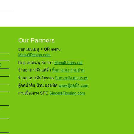
Our Partners
ออกแบบเมนู + QR menu
Menu9Design.com
blog แปลเมนู 3ภาษา
Menu8Trans.net
)
ร้านอาหารจีนแต้จิ๋ว
ลิ้มกวงเม้ง สามย่าน
ร้านอาหารจีนโบราณ
นิวกวงเม้ง เยาวราช
ตู้กดน้ำดื่ม บ้าน ออฟฟิศ
www.ตู้กดน้ำ.com
กระเบื้องยาง SPC
SincereFlooring.com
u