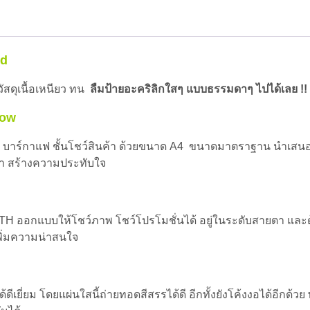
สี
ขาว
Pure
White-
nd
A4
(1
ชิ้น)
ัสดุเนื้อเหนียว ทน
ลืม
ป้ายอะคริลิกใสๆ แบบธรรมดาๆ ไปได้เลย !!
ชิ้น
how
ดเงิน บาร์กาแฟ ชั้นโชว์สินค้า ด้วยขนาด A4 ขนาดมาตราฐาน นำเสน
้า สร้างความประทับใจ
SMITH ออกแบบให้โชว์ภาพ โชว์โปรโมชั่นได้ อยู่ในระดับสายตา แล
พิ่มความน่าสนใจ
ีเยี่ยม โดยแผ่นใสนี้
ถ่ายทอดสีสรรได้ดี อีกทั้งยังโค้งงอได้อีกด้วย