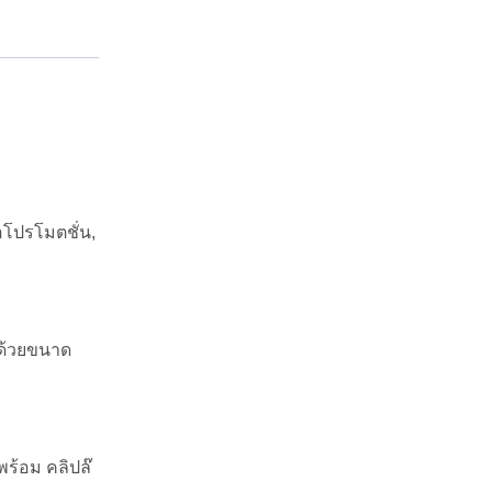
อโปรโมตชั่น,
ะด้วยขนาด
 พร้อม คลิปล๊