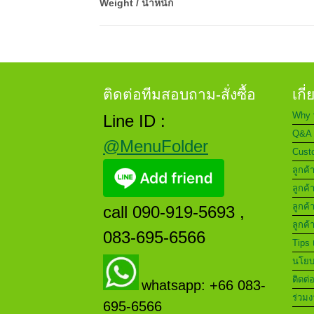
Weight / น้ำหนัก
ติดต่อทีมสอบถาม-สั่งซื้อ
เกี
Why 
Line ID :
Q&A 
@MenuFolder
Custo
ลูกค้
ลูกค้
ลูกค้
call 090-919-5693 ,
ลูกค้
083-695-6566
Tips 
นโยบา
ติดต่
whatsapp: +66 083-
ร่วมง
695-6566