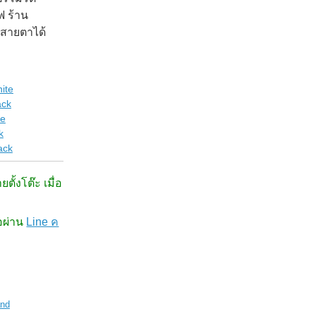
ฟ ร้าน
บสายตาได้
ite
ack
te
k
ack
ตั้งโต๊ะ เมื่อ
่อผ่าน
Line ค
and