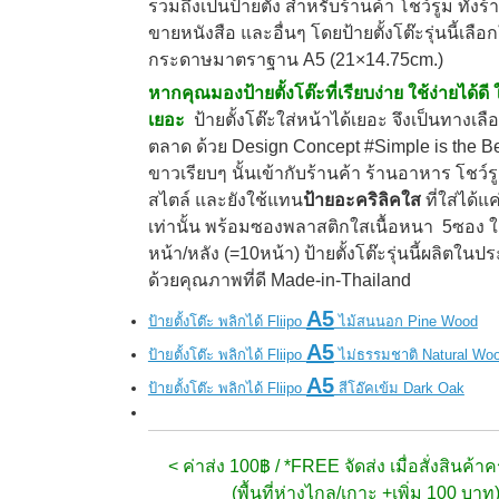
รวมถึงเป็นป้ายตั้ง สำหรับร้านค้า โชว์รูม ทั้งร้
ขายหนังสือ และอื่นๆ โดยป้ายตั้งโต๊ะรุ่นนี้เลื
กระดาษมาตราฐาน A5 (21×14.75cm.)
หากคุณมองป้ายตั้งโต๊ะที่เรียบง่าย ใช้ง่ายได้ดี 
เยอะ
ป้ายตั้งโต๊ะใส่หน้าได้เยอะ จึงเป็นทางเลือก
ตลาด ด้วย Design Concept
#Simple is the B
ขาวเรียบๆ นั้นเข้ากับร้านค้า ร้านอาหาร โชว์รู
สไตล์ และยังใช้แทน
ป้ายอะคริลิคใส
ที่ใส่ได้แ
เท่านั้น พร้อม
ซองพลาสติกใสเนื้อหนา 5ซอง 
หน้า/หลัง (=10หน้า) ป้ายตั้งโต๊ะรุ่นนี้ผลิตใน
ด้วยคุณภาพที่ดี Made-in-Thailand
A5
ป้ายตั้งโต๊ะ พลิกได้ Fliipo
ไม้สนนอก Pine Wood
A5
ป้ายตั้งโต๊ะ พลิกได้ Fliipo
ไม่ธรรมชาติ Natural Wo
A5
ป้ายตั้งโต๊ะ พลิกได้ Fliipo
สีโอ๊คเข้ม Dark Oak
< ค่าส่ง 100฿ / *FREE จัดส่ง เมื่อสั่งสินค้
(พื้นที่ห่างไกล/เกาะ +เพิ่ม 100 บาท