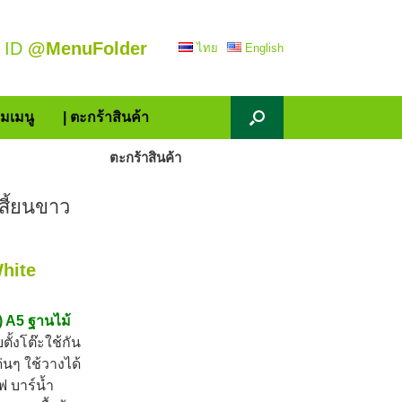
 ID
@MenuFolder
ไทย
English
้มเมนู
| ตะกร้าสินค้า
ตะกร้าสินค้า
เสี้ยนขาว
White
้) A5 ฐานไม้
ั้งโต๊ะใช้กัน
ด่นๆ ใช้วางได้
ฟ บาร์น้ำ