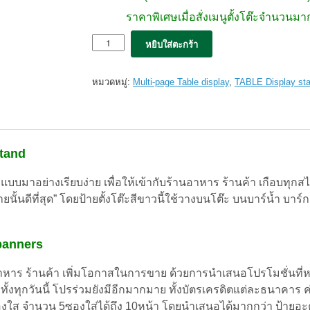
ราคาพิเศษเมื่อสั่งเมนูตั้งโต๊ะจำนวนม
จำนวน
หยิบใส่ตะกร้า
ป้าย
ตั้ง
โต๊ะ
หมวดหมู่:
Multi-page Table display
,
TABLE Display st
Flippo
A5
White
ลาย
เสี้ยน
stand
ขาว
ชิ้น
บบมาอย่างเรียบง่าย เพื่อให้เข้ากับร้านอาหาร ร้านค้า เกือบทุกส
ยนั้นดีที่สุด” โดยป้ายตั้งโต๊ะสีขาวนี้ใช้วางบนโต๊ะ บนบาร์น้ำ บาร์
banners
าหาร ร้านค้า เพิ่มโอกาสในการขาย ด้วยการนำเสนอโปรโมชั่นที
กทั้งทุกวันนี้ โปรร่วมยังมีอีกมากมาย ทั้งบัตรเครดิตแต่ละธนาคาร ค
งใส จำนวน 5ซองใส่ได้ถึง 10หน้า โดยนำเสนอได้มากกว่า ป้ายอะค