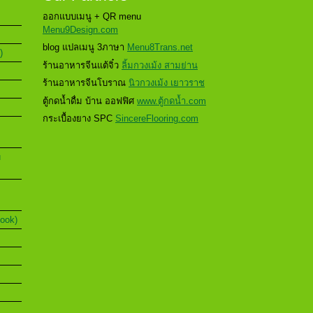
ออกแบบเมนู + QR menu
Menu9Design.com
blog แปลเมนู 3ภาษา
Menu8Trans.net
)
ร้านอาหารจีนแต้จิ๋ว
ลิ้มกวงเม้ง สามย่าน
ร้านอาหารจีนโบราณ
นิวกวงเม้ง เยาวราช
ตู้กดน้ำดื่ม บ้าน ออฟฟิศ
www.ตู้กดน้ำ.com
กระเบื้องยาง SPC
SincereFlooring.com
u
Book)