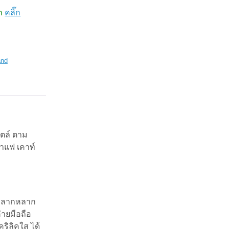
าก
คลิ๊ก
and
ไตล์ ตาม
กาแฟ เคาท์
่หลากหลาก
่ายมือถือ
ริลิคใส ได้