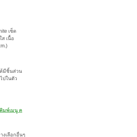
ite เช็ด
 เนื้อ
cm.)
มีชิ้นส่วน
ยไปในตัว
ิมพ์เมนู ค
างเลือกอื่นๆ