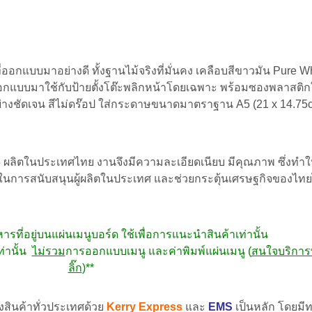
ที่ออกแบบมาอย่างดี ทั้งฐานไม้จริงที่มั่นคง เคลือบสีขาวมัน Pure Wh
กแบบมาใช้กับป้ายตั้งโต๊ะพลิกหน้าโดยเฉพาะ พร้อมซองพลาสติกใส
ย่างชัดเจน สีไม่ดร๊อป ใส่กระดาษขนาดมาตราฐาน A5 (21 x 14.75
ผลิตในประเทศไทย งานจึงมีความละเอียดเนียบ มีคุณภาพ ซึ่งทำให้
่งในการสนับสนุนผู้ผลิตในประเทศ และช่วยกระตุ้นเศรษฐกิจของไท
ี่อยู่บนแผ่นเมนูบอร์ด ใช้เพื่อการแนะนำสินค้าเท่านั้น
ท่านั้น
ไม่รวม
การออกแบบเมนู และค่าพิมพ์แผ่นเมนู (
สนใจบริการพ
ลิ๊ก
)**
่งสินค้าทั่วประเทศด้วย
Kerry Express
และ
EMS
เป็นหลัก โดยมีท