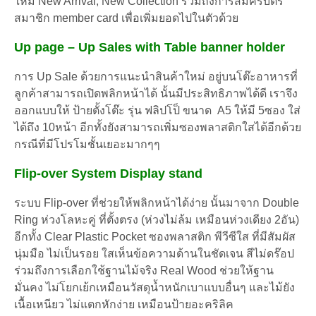
ใหม่ New Arrival, New Collection รวมถึงการสมัครบัตร
สมาชิก member card เพื่อเพิ่มยอดไปในตัวด้วย
Up page – Up Sales with Table banner holder
การ Up Sale ด้วยการแนะนำสินค้าใหม่ อยู่บนโต๊ะอาหารที่
ลูกค้าสามารถเปิดพลิกหน้าได้ นั้นมีประสิทธิภาพได้ดี เราจึง
ออกแบบให้
ป้ายตั้งโต๊ะ รุ่น ฟลิปโป็ ขนาด A5
ให้มี 5ซอง ใส่
ได้ถึง 10หน้า อีกทั้งยังสามารถเพิ่มซองพลาสติกใสได้อีกด้วย
กรณีที่มีโปรโมชั้นเยอะมากๆๆ
Flip-over System Display stand
ระบบ Flip-over ที่ช่วยให้พลิกหน้าได้ง่าย นั้นมาจาก Double
Ring ห่วงโลหะคู่ ที่ตั้งตรง (ห่วงไม่ล้ม เหมือนห่วงเดียง 2อัน)
อีกทั้ง Clear Plastic Pocket ซองพลาสติก พีวีซีใส ที่มีสัมผัส
นุ่มมือ ไม่เป็นรอย ใสเห็นข้อความด้านในชัดเจน สีไม่ดร๊อป
ร่วมถึงการเลือกใช้ฐานไม้จริง Real Wood ช่วยให้ฐาน
มั่นคง ไม่โยกเย้กเหมือนวัสดุน้ำหนักเบาแบบอื่นๆ และไม้ยัง
เนื้อเหนียว ไม่แตกหักง่าย เหมือนป้ายอะคริลิค