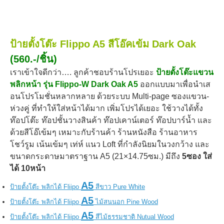
ป้ายตั้งโต๊ะ Flippo A5 สีโอ๊คเข้ม Dark Oak
(560.-/ชิ้น)
เราเข้าใจดีกว่า…. ลูกค้าชอบร้านโปรเยอะ
ป้ายตั้งโต๊ะแขวน
พลิกหน้า รุ่น Flippo-W Dark Oak A5
ออกแบบมาเพื่อนำเส
อนโปรโมชั่นหลากหลาย ด้วยระบบ Multi-page ซองแขวน-
ห่วงคู่ ที่ทำให้ใส่หน้าได้มาก เพิ่มโปรได้เยอะ ใช้วางได้ทั้ง
ท๊อปโต๊ะ ท๊อปชั้นวางสินค้า ท๊อปเคาน์เตอร์ ท๊อปบาร์น้ำ และ
ด้วยสีโอ๊เข้มๆ เหมาะกับ
ร้านค้า ร้านหนังสือ ร้านอาหาร
โชว์รูม เน้นเข้มๆ เท่ห์ แนว Loft ที่กำลังนิยมในวงกว้าง และ
ขนาดกระดาษ
มาตราฐาน A5 (21×14.75ซม.) มีถึง
5ซอง ใส่
ได้ 10หน้า
A5
ป้ายตั้งโต๊ะ พลิกได้ Fliipo
สีขาว Pure White
A5
ป้ายตั้งโต๊ะ พลิกได้ Fliipo
ไม้สนนอก Pine Wood
A5
ป้ายตั้งโต๊ะ พลิกได้ Fliipo
สีไม้ธรรมชาติ Nutual Wood