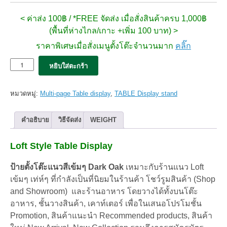
< ค่าส่ง 100฿ / *FREE จัดส่ง เมื่อสั่งสินค้าครบ 1,000฿
(พื้นที่ห่างไกล/เกาะ +เพิ่ม 100 บาท) >
ราคาพิเศษเมื่อสั่งเมนูตั้งโต๊ะจำนวนมาก
คลิ๊ก
จำนวน
หยิบใส่ตะกร้า
ป้าย
ตั้ง
โต๊ะ
หมวดหมู่:
Multi-page Table display
,
TABLE Display stand
Flippo
A5
Dark
คำอธิบาย
วิธีจัดส่ง
WEIGHT
Oak
ลาย
Loft Style Table Display
สี
โอ๊ค
เข้ม
ป้ายตั้งโต๊ะแนวสีเข้มๆ Dark Oak
เหมาะกับร้านแนว Loft
ชิ้น
เข้มๆ เท่ห์ๆ ที่กำลังเป็นที่นิยมในร้านค้า โชว์รูมสินค้า (Shop
and Showroom) และร้านอาหาร โดยวางได้ทั้งบนโต๊ะ
อาหาร, ชั้นวางสินค้า, เคาท์เตอร์ เพื่อในเสนอโปรโมชั้น
Promotion, สินค้าแนะนำ Recommended products, สินค้า