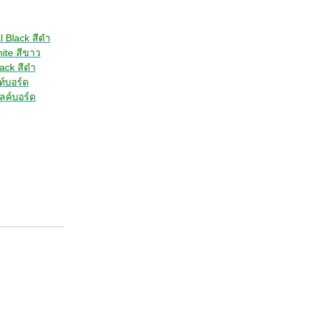
l Black สีดำ
hite สีขาว
lack สีดำ
ท์บอร์ด
ลค์บอร์ด