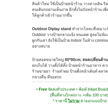
สินค้าใหม่ ใช้เป็น
ป้ายหน้าร้าน วางทางเดิน ริ
คนเดินรถผ่านเห็นง่าย อีกทั้งไม่บังหน้าร้าน เพิ
ให้ลูกค้าเข้าร้านมากขึ้น
Outdoor Diplay stand
ทำจากโลหะที่เหมาะก
Outdoor วางป้ายกลางแจ้ง ทนแดด ลู่ลมไม่ล้มง่
ผูกกับเสา ยังใช้เป็นป้าย Indoor ในห้าง commun
อย่างสบาย
ป้ายสอดขนาดใหญ่
60*90cm.
สอดเปลี่ยนด้า
ยกเก็บได้ วางตั้งได้ทั้ง ป้ายหน้าร้านอาหาร คาเ
ร้านขายยา ร้านทำผม ป้ายตั้งหน้าเต้นท์ ตลา
กลางคืน ที่จอดรถ
<
Free
จัดส่งทั่วประเทศ + พิมพ์ Inkjet Boa
(พื้นที่ห่างไกล/เกาะ +เพิ่ม 100 บาท
* ราคานี้
ไม่รวม
ค่าออกแบบป้าย 