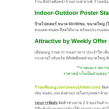
ร้าน ตั้งป้ายตั้งหน้าร้านกาแฟ คาเฟ่, ร้านหนั
Indoor-Outdoor Poster St
ป้ายโปสเตอร์ ขนาด 60×90ซม. ขนาดใหญ่ (ใกล
ทนแดด-ทนฝน สีสดได้นาน พร้อมประกบแผ่น P
Attractive by Weekly Offe
เขียนเมนู รายอาการออกาหาร ประจำวีค เพิ่
กระดาษไวท์บอร์ด WhiteBoard ขนาดใหญ่ 60×
**ภาพและรายการอาห
ราคาหน้าเว็บ
เป็นส่วนของ
ร้านแฟ้มเมนู.com (menu1folder.com)
จัดส
เช่น ขนส่ง, และส่งด่วนภายในกรุงเทพฯ ด้วย
รอบการจัดส่ง
ตัดคิวช่วงบ่าย 2-3 ของวันทำการ
**สินค้าบ้างรายการต้องใช้เวลาประกอบ ทำให