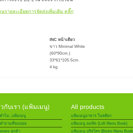
านรายละเอียดการจัดส่งเพิ่มเติม คลิ๊ก
INC หน้าเดียว
ขาว Minimal White
(60*90cm.)
33*61*105.5cm.
4 kg
่ยวกับเรา (แฟ้มเมนู)
All products
ทำไม..แฟ้มเมนู
แฟ้มเมนูอาหาร ในสต๊อก
คำถามที่พบบ่อย
แฟ้มเมนู ลอฟ์ท (Loft Menu Book)
mers ลูกค้า
แฟ้มเมนู บริสโตร (Bistro Menu Book