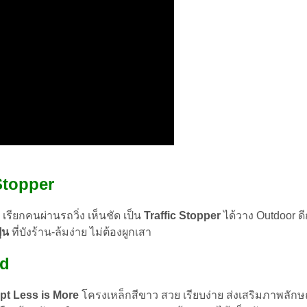
Free
พิมพ์
ชิ้น
 Stopper
รียกคนผ่านรถวิ่ง เห็นชัด เป็น
Traffic Stopper
ได้วาง Outdoor ดี
ุ่น
ที่บังร้าน-ล้มง่าย ไม่ต้องผูกเสา
nd
t Less is More
โครงเหล็กสีขาว สวย เรียบง่าย ส่งเสริมภาพลักษณ์