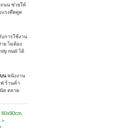
มถนน ช่วยให้
่มแรงดึดดูด
ับการใช้งาน
าย ไม่ต้อง
ity mall ได้
นบน
พนังงาน
ฟ่ ร้านค้า
ดนัด ตลาด
rd 60x90cm.
) >
*