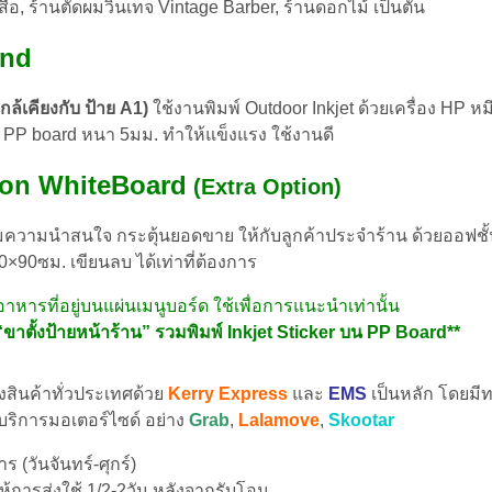
งสือ, ร้านตัดผมวินเทจ Vintage Barber, ร้านดอกไม้ เป็นตัน
and
้เคียงกับ ป้าย A1)
ใช้งานพิมพ์ Outdoor Inkjet ด้วยเครื่อง HP หม
P board หนา 5มม. ทำให้แข็งแรง ใช้งานดี
r on WhiteBoard
(Extra Option)
มความนำสนใจ กระตุ้นยอดขาย ให้กับลูกค้าประจำร้าน ด้วยออฟชั้
90ซม. เขียนลบ ได้เท่าที่ต้องการ
ารที่อยู่บนแผ่นเมนูบอร์ด ใช้เพื่อการแนะนำเท่านั้น
“ขาตั้งป้ายหน้าร้าน” รวมพิมพ์ Inkjet Sticker บน PP Board**
่งสินค้าทั่วประเทศด้วย
Kerry Express
และ
EMS
เป็นหลัก โดยมีท
 บริการมอเตอร์ไซด์ อย่าง
Grab
,
Lalamove
,
Skootar
 (วันจันทร์-ศุกร์)
้การส่งใช้ 1/2-2วัน หลังจากรับโอน