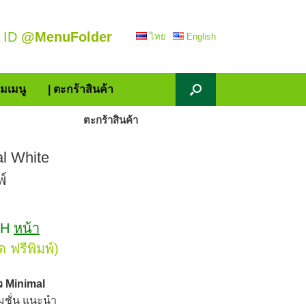
 ID
@MenuFolder
ไทย
English
้มเมนู
| ตะกร้าสินค้า
ตะกร้าสินค้า
al White
พ์
1WH
หน้า
ด ฟรีพิมพ์)
ว Minimal
ชั่น แนะนำ