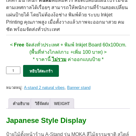
เหล็ก มีน้ำหนัก
ทนลม
พอสมควร สอดเปลี่ยนแผ่นโปรโมชั่น
ตามเทศกาลได้เรื่อยๆ สามารถให้พนักงานที่ร้านสอดเปลี่ยน
แผ่นป้ายได้ โดยไม่ต้องง้อช่าง พิมพ์ด้วย ระบบ Inkjet
Printing คุณภาพสูง เมื่อตั้งวางแล้วภาพจะออกมาสวย คม
ชัด พร้อมจัดส่งทั่วประเทศ
<
Free
จัดส่งทั่วประเทศ + พิมพ์ Inkjet Board 60x100cm.
(พื้นที่ห่างไกล/เกาะ +เพิ่ม 100 บาท) >
* ราคานี้
ไม่รวม
ค่าออกแบบป้าย *
จำนวน
หยิบใส่ตะกร้า
ป้าย
ตั้ง
หน้า
หมวดหมู่:
A-stand 2 natural vibes
,
Banner stand
ร้าน
MOKA
ป้าย
คำอธิบาย
วิธีจัดส่ง
WEIGHT
ไม้
หน้า
Japanese Style Display
คู่
สี
ธรรมชาติ
ป้ายไม้ตั้งหน้าร้าน A-Stand รุ่น MOKA สีไม้ธรรมชาติ สไตล์