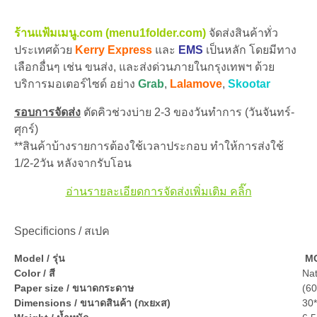
ร้านแฟ้มเมนู.com (menu1folder.com)
จัดส่งสินค้าทั่ว
ประเทศด้วย
Kerry Express
และ
EMS
เป็นหลัก โดยมีทาง
เลือกอื่นๆ เช่น ขนส่ง, และส่งด่วนภายในกรุงเทพฯ ด้วย
บริการมอเตอร์ไซด์ อย่าง
Grab
,
Lalamove
,
Skootar
รอบการจัดส่ง
ตัดคิวช่วงบ่าย 2-3 ของวันทำการ (วันจันทร์-
ศุกร์)
**สินค้าบ้างรายการต้องใช้เวลาประกอบ ทำให้การส่งใช้
1/2-2วัน หลังจากรับโอน
อ่านรายละเอียดการจัดส่งเพิ่มเติม คลิ๊ก
Specificions / สเปค
Model / รุ่น
M
Color / สี
Nat
Paper size / ขนาดกระดาษ
(6
Dimensions / ขนาดสินค้า (กxยxส)
30