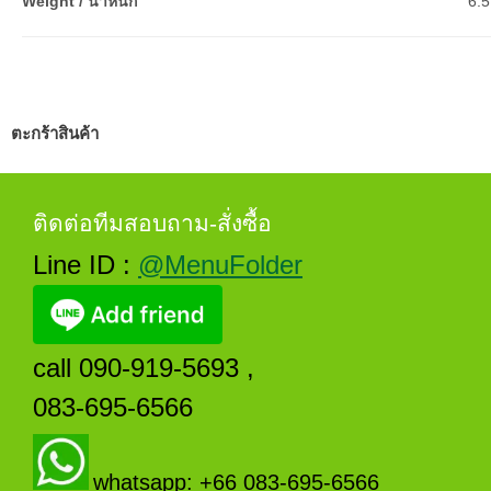
Weight / น้ำหนัก
6.5
ตะกร้าสินค้า
ติดต่อทีมสอบถาม-สั่งซื้อ
Line ID :
@MenuFolder
call 090-919-5693 ,
083-695-6566
whatsapp: +66 083-695-6566