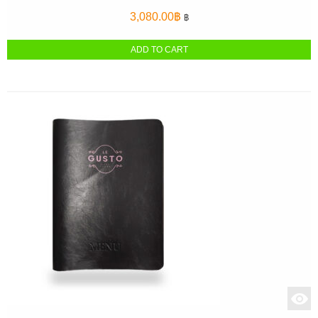
3,080.00
฿
฿
ADD TO CART