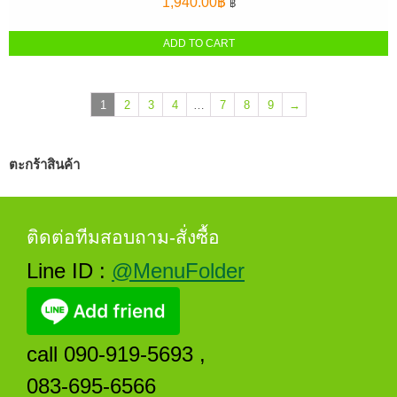
1,940.00
฿
฿
ADD TO CART
1
2
3
4
…
7
8
9
→
ตะกร้าสินค้า
ติดต่อทีมสอบถาม-สั่งซื้อ
Line ID :
@MenuFolder
call 090-919-5693 ,
083-695-6566