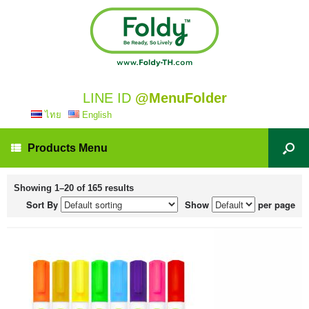
LINE ID
@MenuFolder
ไทย
English
Products Menu
Showing 1–20 of 165 results
Sort By
Show
per page