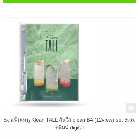
5x แฟ้มเมนู Klean TALL สันใส clean B4 (12view) set 5เล่ม
+พิมพ์ digital