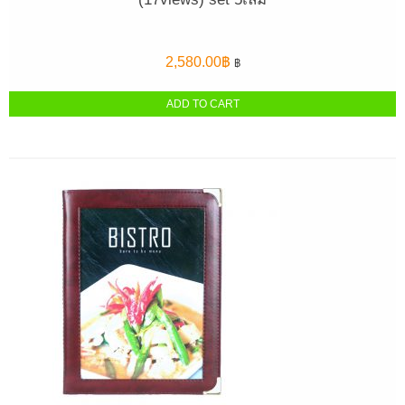
2,580.00
฿
฿
ADD TO CART