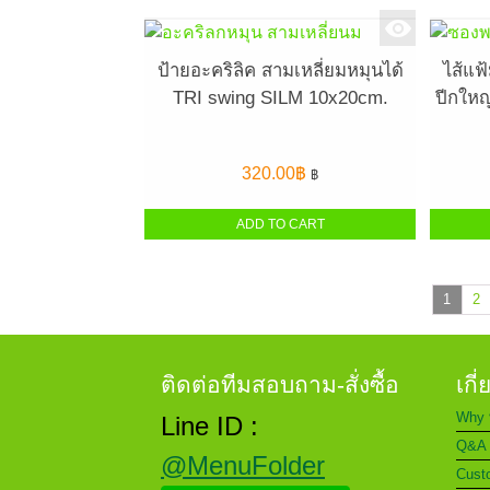
ป้ายอะคริลิค สามเหลี่ยมหมุนได้
ไส้แฟ
TRI swing SILM 10x20cm.
ปีกใหญ
320.00
฿
฿
ADD TO CART
1
2
ติดต่อทีมสอบถาม-สั่งซื้อ
เกี
Why 
Line ID :
Q&A 
@MenuFolder
Custo