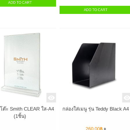
ADD TO CART
ADD TO CART
้งโต๊ะ Smith CLEAR ใส-A4
กล่องใส่เมนู รุ่น Teddy Black A4
(1ชิ้น)
260.00
฿
฿