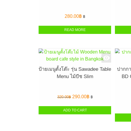
280.00
฿
฿
READ MORE
ป้ายเมนูตั้งโต๊ะ รุ่น Sawadee Table
ปากกา
Menu ไม้บีช Slim
BD 
Original
Current
290.00
฿
320.00
฿
฿
price
price
was:
is:
ADD TO CART
320.00฿.
290.00฿.