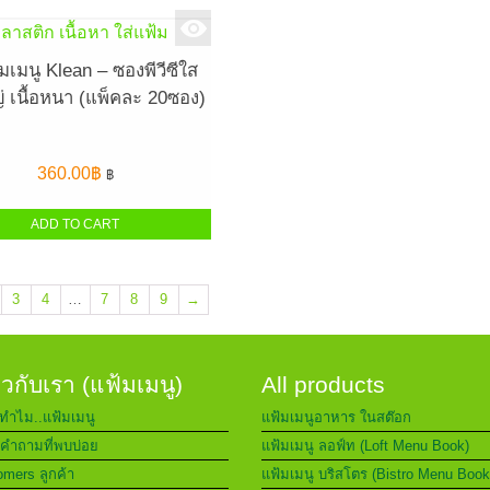
้มเมนู Klean – ซองพีวีซีใส
่ เนื้อหนา (แพ็คละ 20ซอง)
360.00
฿
฿
ADD TO CART
3
4
…
7
8
9
→
่ยวกับเรา (แฟ้มเมนู)
All products
ทำไม..แฟ้มเมนู
แฟ้มเมนูอาหาร ในสต๊อก
คำถามที่พบบ่อย
แฟ้มเมนู ลอฟ์ท (Loft Menu Book)
mers ลูกค้า
แฟ้มเมนู บริสโตร (Bistro Menu Book