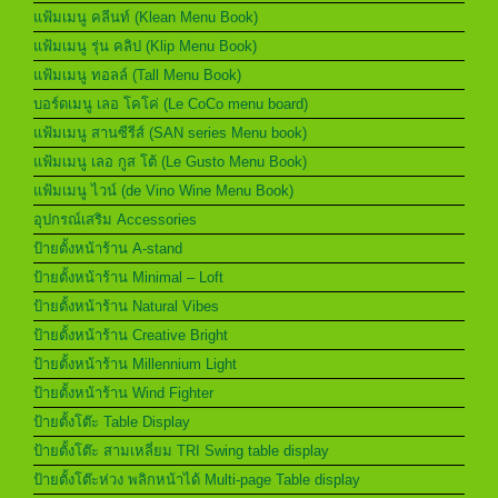
แฟ้มเมนู คลีนท์ (Klean Menu Book)
แฟ้มเมนู รุ่น คลิป (Klip Menu Book)
แฟ้มเมนู ทอลล์ (Tall Menu Book)
บอร์ดเมนู เลอ โคโค่ (Le CoCo menu board)
แฟ้มเมนู สานซีรีส์ (SAN series Menu book)
แฟ้มเมนู เลอ กูส โต้ (Le Gusto Menu Book)
แฟ้มเมนู ไวน์ (de Vino Wine Menu Book)
อุปกรณ์เสริม Accessories
ป้ายตั้งหน้าร้าน A-stand
ป้ายตั้งหน้าร้าน Minimal – Loft
ป้ายตั้งหน้าร้าน Natural Vibes
ป้ายตั้งหน้าร้าน Creative Bright
ป้ายตั้งหน้าร้าน Millennium Light
ป้ายตั้งหน้าร้าน Wind Fighter
ป้ายตั้งโต๊ะ Table Display
ป้ายตั้งโต๊ะ สามเหลี่ยม TRI Swing table display
ป้ายตั้งโต๊ะห่วง พลิกหน้าได้ Multi-page Table display