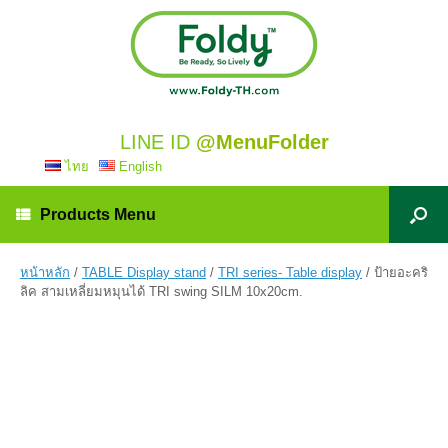
LINE ID
@MenuFolder
ไทย
English
Products Menu
หน้าหลัก
/
TABLE Display stand
/
TRI series- Table display
/ ป้ายอะคริ
ลิค สามเหลี่ยมหมุนได้ TRI swing SILM 10x20cm.