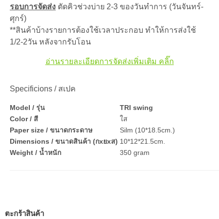
รอบการจัดส่ง
ตัดคิวช่วงบ่าย 2-3 ของวันทำการ (วันจันทร์-
ศุกร์)
**สินค้าบ้างรายการต้องใช้เวลาประกอบ ทำให้การส่งใช้
1/2-2วัน หลังจากรับโอน
อ่านรายละเอียดการจัดส่งเพิ่มเติม คลิ๊ก
Specificions / สเปค
Model / รุ่น
TRI swing
Color / สี
ใส
Paper size / ขนาดกระดาษ
Silm (10*18.5cm.)
Dimensions / ขนาดสินค้า (กxยxส)
10*12*21.5cm.
Weight / น้ำหนัก
350 gram
ตะกร้าสินค้า