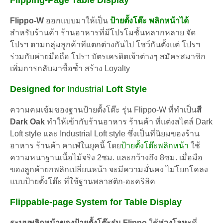
Flipping-Page
Table Display
สี
โอ๊ค
ชิ้น
Flippo-W
ออกแบบมาให้เป็น
ป้ายตั้งโต๊ะ พลิกหน้าได้
สำหรับร้านค้า ร้านอาหารที่มีโปรโมชั้นหลากหลาย จัด
โปรฯ ตามกลุ่มลูกค้าทีแตกต่างกันไป โชว์กันตั้งแต่ โปรฯ
ร่วมกับค่ายมือถือ โปรฯ บัตรเครดิตเจ้าต่างๆ สมัครสมาชิก
เพิ่มการกลับมาซื้อซ้ำ สร้าง Loyalty
Designed for
Industrial
Loft Style
ความคมเข้มของฐานป้ายตั้งโต๊ะ รุ่น Flippo-W ที่ทำเป็น
สี
Dark Oak
ทำให้เข้ากับร้านอาหาร ร้านค้า ที่แต่งสไตล์ Dark
Loft style และ Industrial Loft style ซึ่งเป็นที่นิยมของร้าน
อาหาร ร้านค้า คาเฟ่ในยุคนี้ โดย
ป้ายตั้งโต๊ะพลิกหน้า
ใช้
ความหนาฐานเนื้อไม้จริง 2ซม. และกว้างถึง 8ซม.
เมื่อมือ
ของลูกค้ายกพลิกเปลี่ยนหน้า จะมีความมั่นคง ไม่โยกโคลง
แบบ
ป้ายตั้งโต๊ะ ที่ใช้ฐานพลาสติก-อะคริลิค
Flippable-page System for Table Display
ระบบพลิกหน้าของป้ายตั้งโต๊ะรุ่น Flippo
ใช้
ห่วงโลหะ
ที่