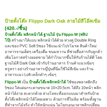
ป้ายตั้งโต๊ะ Flippo Dark Oak ลายไม้สีโอ๊คเข้ม
(420.-/ชิ้น)
ป้ายตั้งโต๊ะ พลิกหน้าได้ ฐานไม้ รุ่น Flippo-W (ฟลิป
โป้)
สร้างมาให้แบบ พลิกหน้าได้ด้วย ห่วงคู่ Double Ring
และซอง PVC Soft 5ซอง ใช้แนะนำโปรโมรต สินค้าใหม่
อาหารจานเด็ดๆ เครื่องดื่ม ขนมหวาน ที่ช่วยสื่อสารกับลูกค้า
เพิ่มโอกาสสร้างยอดขาย ได้กำไรมากขึ้นให้กับร้านได้ดี โดย
ฐานไม้สี Dark Oak เข้ากับร้านอาหาร ร้านค้าแนวเข้มๆ
หรูหรา อย่างร้านอาหารญึ่ปุ่นที่นิ่มใช้ไม้สีเข้ม และร้าน
อาหารแนว Loft เหล็กดำๆ เข้มๆ
Flippo-W
เป็น
ป้ายตั้งโต๊ะพลิกหน้าได้
ใช้ซองพลาสติกถึง
5ซอง ใส่แผ่นกระดาษขนาด 10×20.5cm. ได้ถึง 10หน้า พลิก
หน้าได้ง่าย สะดวกด้วย
ห่วงโลหะที่ออกแบบมาสำหรับป้าย
ตั้งโต๊ะพลิกหน้าได้โดยเฉพาะ ด้วยการที่ไม่ล้ม พร้อมทั้งฐาน
ที่ทำจากไม้จริง ทำให้หนักแน่น
ไม่โยกเอนเวลาพลิกเปลี่ยน