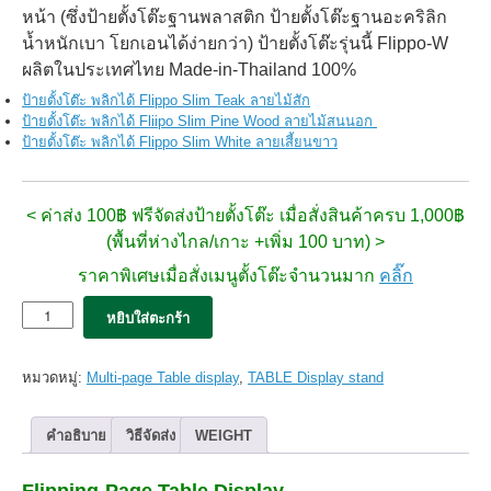
หน้า (ซึ่ง
ป้ายตั้งโต๊ะฐานพลาสติก ป้ายตั้งโต๊ะฐานอะคริลิก
น้ำหนักเบา โยกเอนได้ง่ายกว่า) ป้ายตั้งโต๊ะรุ่นนี้ Flippo-W
ผลิตในประเทศไทย Made-in-Thailand 100%
ป้ายตั้งโต๊ะ พลิกได้ Flippo Slim Teak ลายไม้สัก
ป้ายตั้งโต๊ะ พลิกได้ Fliipo Slim Pine Wood ลายไม้สนนอก
ป้ายตั้งโต๊ะ พลิกได้ Flippo Slim White ลายเสี้ยนขาว
< ค่าส่ง 100฿ ฟรีจัดส่งป้ายตั้งโต๊ะ เมื่อสั่งสินค้าครบ 1,000฿
(พื้นที่ห่างไกล/เกาะ +เพิ่ม 100 บาท) >
ราคาพิเศษเมื่อสั่งเมนูตั้งโต๊ะจำนวนมาก
คลิ๊ก
จำนวน
หยิบใส่ตะกร้า
ป้าย
ตั้ง
โต๊ะ
หมวดหมู่:
Multi-page Table display
,
TABLE Display stand
Flippo
Slim
Dark
คำอธิบาย
วิธีจัดส่ง
WEIGHT
Oak
ลายไม้