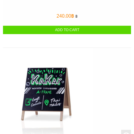
240.00
฿
฿
ADD TO CART