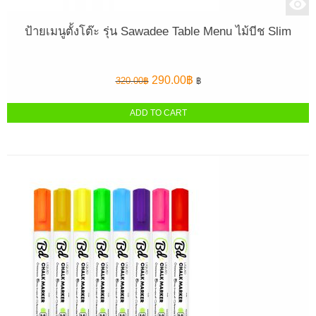
ป้ายเมนูตั้งโต๊ะ รุ่น Sawadee Table Menu ไม้บีช Slim
Original
Current
290.00
฿
320.00
฿
฿
price
price
was:
is:
ADD TO CART
320.00฿.
290.00฿.