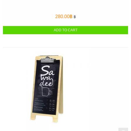
280.00
฿
฿
ADD TO CART