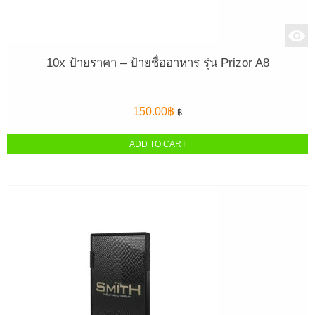
10x ป้ายราคา – ป้ายชื่ออาหาร รุ่น Prizor A8
150.00
฿
฿
ADD TO CART