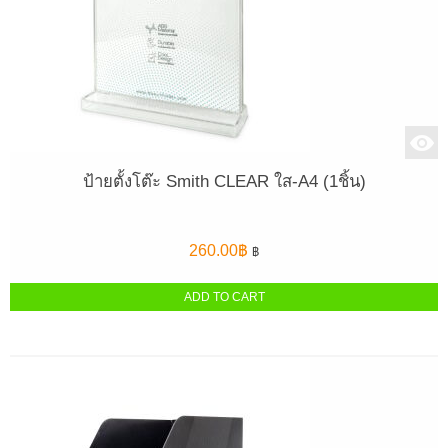
ป้ายตั้งโต๊ะ Smith CLEAR ใส-A4 (1ชิ้น)
260.00
฿
฿
ADD TO CART