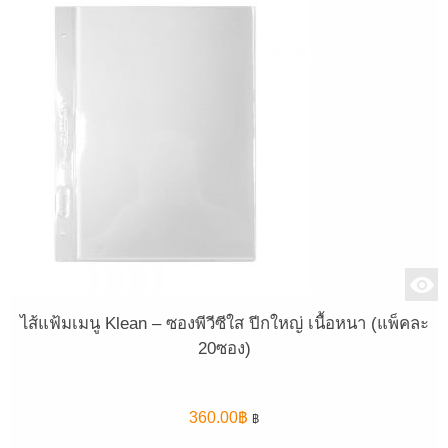
ไส้แฟ้มเมนู Klean – ซองพีวีซีใส ปีกใหญ่ เนื้อหนา (แพ็คละ
20ซอง)
360.00
฿
฿