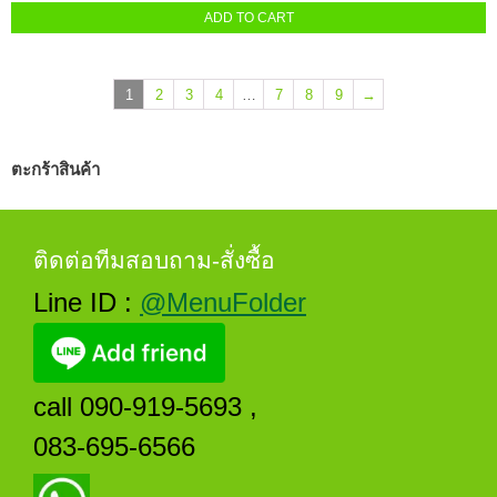
ADD TO CART
1
2
3
4
…
7
8
9
→
ตะกร้าสินค้า
ติดต่อทีมสอบถาม-สั่งซื้อ
Line ID :
@MenuFolder
call 090-919-5693 ,
083-695-6566