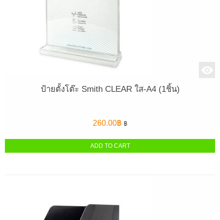
ป้ายตั้งโต๊ะ Smith CLEAR ใส-A4 (1ชิ้น)
260.00
฿
฿
ADD TO CART