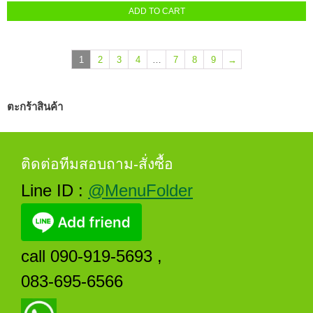
ADD TO CART
1
2
3
4
…
7
8
9
→
ตะกร้าสินค้า
ติดต่อทีมสอบถาม-สั่งซื้อ
Line ID :
@MenuFolder
call 090-919-5693 ,
083-695-6566