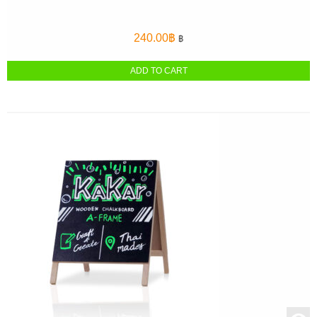
240.00
฿
฿
ADD TO CART