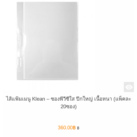
ไส้แฟ้มเมนู Klean – ซองพีวีซีใส ปีกใหญ่ เนื้อหนา (แพ็คละ
20ซอง)
360.00
฿
฿