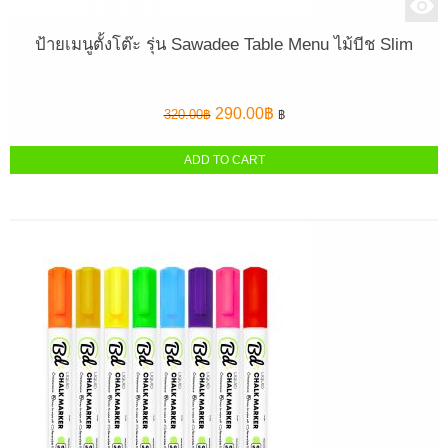
ป้ายเมนูตั้งโต๊ะ รุ่น Sawadee Table Menu ไม้บีช Slim
Original
Current
290.00
฿
320.00
฿
฿
price
price
was:
is:
ADD TO CART
320.00฿.
290.00฿.