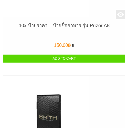
10x ป้ายราคา – ป้ายชื่ออาหาร รุ่น Prizor A8
150.00
฿
฿
ADD TO CART