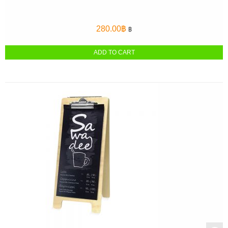
280.00
฿
฿
ADD TO CART