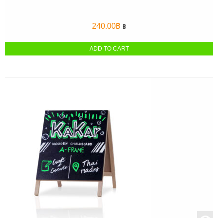
240.00
฿
฿
ADD TO CART