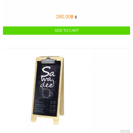
280.00
฿
฿
ADD TO CART