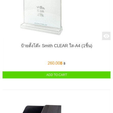
ป้ายตั้งโต๊ะ Smith CLEAR ใส-A4 (1ชิ้น)
260.00
฿
฿
ADD TO CART