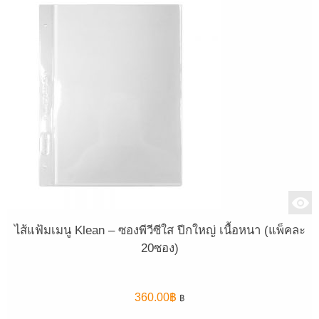
ไส้แฟ้มเมนู Klean – ซองพีวีซีใส ปีกใหญ่ เนื้อหนา (แพ็คละ
20ซอง)
360.00
฿
฿