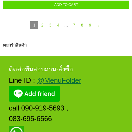
ADD TO CART
1
2
3
4
…
7
8
9
→
ตะกร้าสินค้า
ติดต่อทีมสอบถาม-สั่งซื้อ
Line ID :
@MenuFolder
call 090-919-5693 ,
083-695-6566