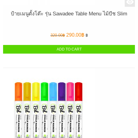
ป้ายเมนูตั้งโต๊ะ รุ่น Sawadee Table Menu ไม้บีช Slim
Original
Current
290.00
฿
320.00
฿
฿
price
price
was:
is:
ADD TO CART
320.00฿.
290.00฿.