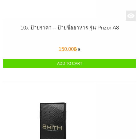
10x ป้ายราคา – ป้ายชื่ออาหาร รุ่น Prizor A8
150.00
฿
฿
ADD TO CART