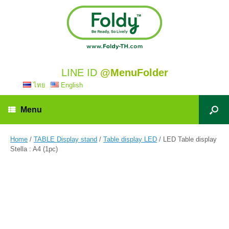
LINE ID
@MenuFolder
ไทย
English
Menu
Home
/
TABLE Display stand
/
Table display LED
/ LED Table display
Stella : A4 (1pc)