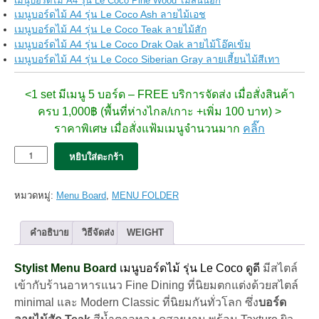
เมนูบอร์ดไม้ A4 รุ่น Le Coco Pine Wood ไม้สนนอก
เมนูบอร์ดไม้ A4 รุ่น Le Coco Ash ลายไม้เอช
เมนูบอร์ดไม้ A4 รุ่น Le Coco Teak ลายไม้สัก
เมนูบอร์ดไม้ A4 รุ่น Le Coco Drak Oak ลายไม้โอ๊คเข้ม
เมนูบอร์ดไม้ A4 รุ่น Le Coco Siberian Gray ลายเสี้ยนไม้สีเทา
<1 set มีเมนู 5 บอร์ด – FREE บริการจัดส่ง
เมื่อสั่งสินค้า
ครบ 1,000฿ (พื้นที่ห่างไกล/เกาะ +เพิ่ม 100 บาท) >
ราคาพิเศษ เมื่อสั่งแฟ้มเมนูจำนวนมาก
คลิ๊ก
จำนวน
หยิบใส่ตะกร้า
5x
เมนู
บอร์ด
หมวดหมู่:
Menu Board
,
MENU FOLDER
Le
Coco
–
คำอธิบาย
วิธีจัดส่ง
WEIGHT
Teak
ไม้
Stylist Menu Board
เมนูบอร์ดไม้ รุ่น Le Coco ดูดี
มีสไตล์
ลาย
สัก
เข้ากับร้านอาหารแนว Fine Dining ที่นิยมตกแต่งด้วยสไตล์
(8views)
minimal และ Modern Classic ที่นิยมกันทั่วโลก ซึ่ง
บอร์ด
set