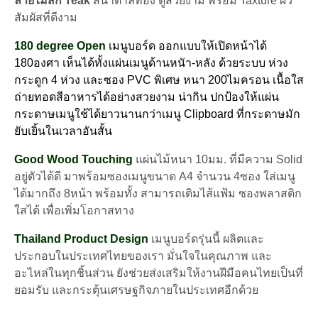
ลายไม้สัก Teak
สีน้ำตาลทอง ดูสวยงาม พร้อม Taxture ผิว
5บอร์ด
สัมผัสที่ดีงาม
ชิ้น
180 degree Open
เมนูบอร์ด ออกแบบให้เปิดหน้าได้
180องศา เห็นได้ทั้งแผ่นเมนูด้านหนัา-หลัง ด้วยระบบ ห่วง
กระดูก 4 ห่วง และซอง PVC พิเศษ หนา 200ไมครอน เนื้อใส
ถ่ายทอดสีอาหารได้อย่างสวยงาม น่ากิน ปกป้องให้แผ่น
กระดาษเมนูใช้ได้ยาวนานกว่าเมนู Clipboard ที่กระดาษมัก
ยับเยิ้นในเวลาอันสั้น
Good Wood Touching
แผ่นไม้หนา 10มม. ที่มีความ Solid
อยู่ตัวได้ดี มาพร้อมซองเมนูขนาด A4 จำนวน 4ซอง ใส่เมนู
ได้มากถึง 8หน้า พร้อมทั้ง สามารถเติมไส้แฟ้ม ซองพลาสติก
ใสได้ เพื่อเพิ่มโอกาสทาง
Thailand Product Design
เมนูบอร์ดรุ่นนี้ ผลิตและ
ประกอบในประเทศไทยของเรา มั่นใจในคุณภาพ และ
อะไหล่ในทุกชิ้นส่วน ยังช่วยส่งเสริมให้งานฝีมือคนไทยเป็นที่
ยอมรับ และกระตุ้นเศรษฐกิจภายในประเทศอีกด้วย