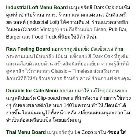
Oak
Industrial Loft Menu Board
เมนูบอร์ดสี Dark Oak คมเข้ม
สี
โอ๊ค
ดูเท่ห์ เข้ากับร้านอาหาร, ร้านกาแฟ ตกแต่งแนว อินดัสเทรี
เข้ม
ยล ลอฟต์ (Industrial Loft) ให้ความดิบเท่, ร้านแนวคลาสสิก
(8views)
วินเทจ
(Classic-V
intage) รวมถึงร้านแนว Bistro,
Pub Bar,
set
Burger และ Food Truck ที่นิยมใช้สีดำ สีเข้ม
5บอร์ด
ชิ้น
Raw Feeling Board
นอกจากดูเข้มแข็ง ยังแข็งแรง ด้วย
กระดานแผ่นไม้หนาถึง 10มม. แข็งแรง สี Dark Oak ที่ดูเข้ม
และเคลือบผิวแบบด้าน สร้างสัมผัสที่ยอดเยี่ยม ความรู้สึกที่ดี
ดูคลาสิก ไร้กาลเวลา Classic – Timeless ส่งเสริมภาพ
ลักษณ์ที่ดีให้กับร้านอาหาร ร้านค้า คาเฟ่ ร้านกาแฟ ของคุณ
Durable for Cafe Menu
ออกแบบมาให้ แก้ไขจุดอ่อนของ
เมนูคลิปบอร์ด Clip-board menu
ที่มักพังง่าย ด้วยการใช้ห่วง
4รู กับซองพลาสติกใส หนา 140ไมครอน ทำให้เปิดหน้าได้
ง่ายขึ้น ใส่แผ่นเมนูได้ทั้งหน้า-หลัง เปลี่ยนแผ่นเมนูสะดวก ไม่
จำเป็นต้องเคลือบแข็ง โดยบอร์ดเมนู
Thai Menu Board
เมนูบอร์ดรุ่น
Le Coco มาใน
4ซอง ใส่