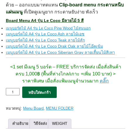
ด้วย –
ออกแบบมาทดแทน
Clip-board menu
กระดานหนีบ
แผ่นเมนู
ที่เปิดดูเมนูยาก กระดาษยับง่าย พังเร็ว
Board Menu A4 รุ่น Le Coco มีลายไม้ 5 สี
เมนูบอร์ดไม้ A4 รุ่น Le Coco Pine Wood ไม้สนนอก
เมนูบอร์ดไม้ A4 รุ่น Le Coco Ash ลายไม้เอช
เมนูบอร์ดไม้ A4 รุ่น Le Coco Teak ลายไม้สัก
เมนูบอร์ดไม้ A4 รุ่น Le Coco Drak Oak ลายไม้โอ๊คเข้ม
เมนูบอร์ดไม้ A4 รุ่น Le Coco Siberian Gray ลายเสี้ยนไม้สีเทา
<1 set มีเมนู 5 บอร์ด – FREE บริการจัดส่ง
เมื่อสั่งสินค้า
ครบ 1,000฿ (พื้นที่ห่างไกล/เกาะ +เพิ่ม 100 บาท) >
ราคาพิเศษ เมื่อสั่งแฟ้มเมนูจำนวนมาก
คลิ๊ก
จำนวน
หยิบใส่ตะกร้า
5x
เมนู
บอร์ด
หมวดหมู่:
Menu Board
,
MENU FOLDER
Le
Coco
-
คำอธิบาย
วิธีจัดส่ง
WEIGHT
Dark