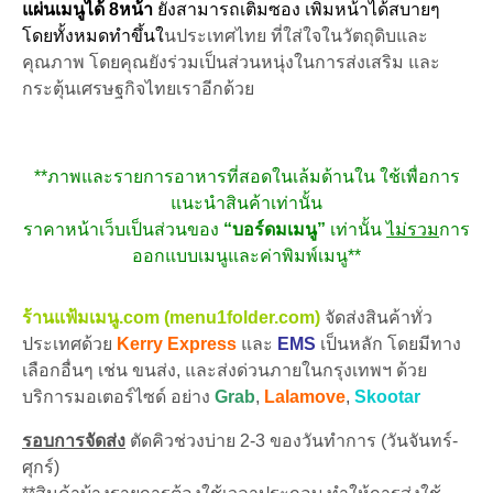
แผ่นเมนูได้ 8หน้า
ยังสามารถเติมซอง เพิ่มหน้าได้สบายๆ
โดยทั้งหมดทำขึ้นใ
นประเทศไทย ที่ใส่ใจในวัตถุดิบและ
คุณภาพ โดยคุณยังร่วมเป็นส่วนหนุ่งในการส่งเสริม และ
กระตุ้นเศรษฐกิจไทยเราอีกด้วย
**ภาพและรายการอาหารที่สอดในเล้มด้านใน ใช้เพื่อการ
แนะนำสินค้าเท่านั้น
ราคาหน้าเว็บเป็นส่วนของ
“บอร์ดมเมนู”
เท่านั้น
ไม่รวม
การ
ออกแบบเมนูและค่าพิมพ์เมนู**
ร้านแฟ้มเมนู.com (menu1folder.com)
จัดส่งสินค้าทั่ว
ประเทศด้วย
Kerry Express
และ
EMS
เป็นหลัก โดยมีทาง
เลือกอื่นๆ เช่น ขนส่ง, และส่งด่วนภายในกรุงเทพฯ ด้วย
บริการมอเตอร์ไซด์ อย่าง
Grab
,
Lalamove
,
Skootar
รอบการจัดส่ง
ตัดคิวช่วงบ่าย 2-3 ของวันทำการ (วันจันทร์-
ศุกร์)