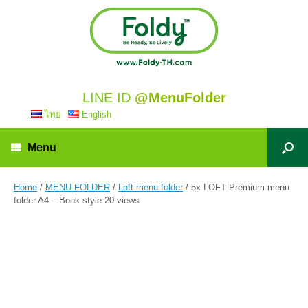
LINE ID
@MenuFolder
ไทย
English
Menu
Home
/
MENU FOLDER
/
Loft menu folder
/ 5x LOFT Premium menu
folder A4 – Book style 20 views