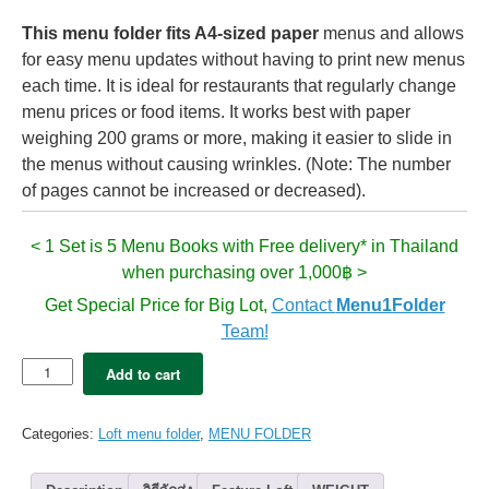
This menu folder fits A4-sized paper
menus and allows
for easy menu updates without having to print new menus
each time. It is ideal for restaurants that regularly change
menu prices or food items. It works best with paper
weighing 200 grams or more, making it easier to slide in
the menus without causing wrinkles. (Note: The number
of pages cannot be increased or decreased).
< 1 Set is 5 Menu Books with Free delivery* in Thailand
when purchasing over 1,000฿ >
Get Special Price for Big Lot,
Contact
Menu1Folder
Team!
5x
Add to cart
LOFT
Premium
menu
Categories:
Loft menu folder
,
MENU FOLDER
folder
A4
-