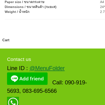
Paper size / ขนาดกระดาษ
A4 
Dimensions / ขนาดสินค้า (กxยxส)
24
Weight / น้ำหนัก
2.7
Cart
Contact us
Line ID :
@MenuFolder
Call: 090-919-
5693, 083-695-6566