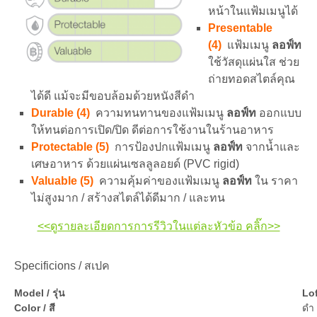
หน้าในแฟ้มเมนูได้
Presentable
(4)
แฟ้มเมนู
ลอฟ์ท
ใช้วัสดุแผ่นใส ช่วย
ถ่ายทอดสไตล์คุณ
ได้ดี แม้จะมีขอบล้อมด้วยหนังสีดำ
Durable (4)
ความทนทานของแฟ้มเมนู
ลอฟ์ท
ออกแบบ
ให้ทนต่อการเปิด/ปิด ดีต่อการใช้งานในร้านอาหาร
Protectable (5)
การป้องปกแฟ้มเมนู
ลอฟ์ท
จากน้ำและ
เศษอาหาร ด้วยแผ่นเซลลูลอยด์ (PVC rigid)
Valuable (5)
ความคุ้มค่าของแฟ้มเมนู
ลอฟ์ท
ใน ราคา
ไม่สูงมาก / สร้างสไตล์ได้ดีมาก / และทน
<<ดูรายละเอียดการการรีวิวในแต่ละหัวข้อ คลิ๊ก>>
Specificions / สเปค
Model / รุ่น
Lo
Color / สี
ดำ 