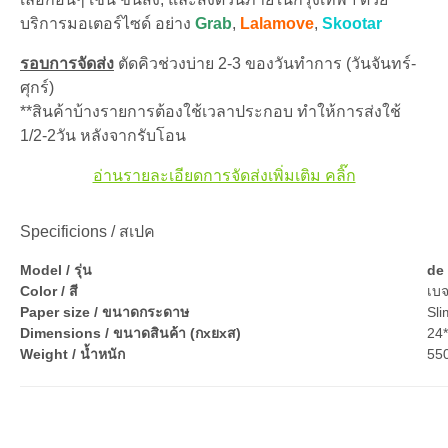
บริการมอเตอร์ไซด์ อย่าง
Grab
,
Lalamove
,
Skootar
รอบการจัดส่ง
ตัดคิวช่วงบ่าย 2-3 ของวันทำการ (วันจันทร์-
ศุกร์)
**สินค้าบ้างรายการต้องใช้เวลาประกอบ ทำให้การส่งใช้
1/2-2วัน หลังจากรับโอน
อ่านรายละเอียดการจัดส่งเพิ่มเติม คลิ๊ก
Specificions / สเปค
Model / รุ่น
de
Color / สี
เบ
Paper size / ขนาดกระดาษ
Sli
Dimensions / ขนาดสินค้า (กxยxส)
24
Weight / น้ำหนัก
550