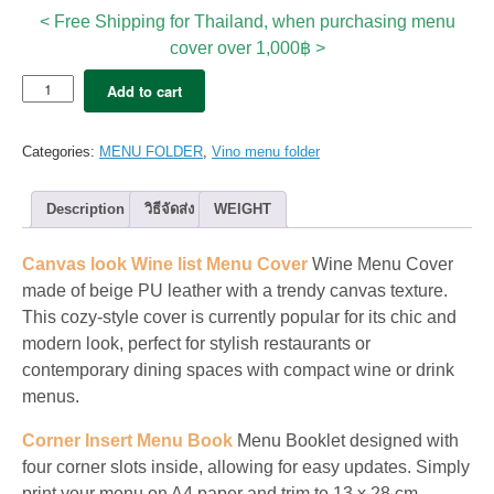
< Free Shipping for Thailand, when purchasing menu
cover over 1,000฿ >
5x
Add to cart
de
VINO
Menu
Categories:
MENU FOLDER
,
Vino menu folder
Cover
Lean
2
Description
วิธีจัดส่ง
WEIGHT
Pages
–
Canvas look Wine list Menu Cover
Wine Menu Cover
Cozy
Beige
made of beige PU leather with a trendy canvas texture.
quantity
This cozy-style cover is currently popular for its chic and
modern look, perfect for stylish restaurants or
contemporary dining spaces with compact wine or drink
menus.
Corner Insert Menu Book
Menu Booklet designed with
four corner slots inside, allowing for easy updates. Simply
print your menu on A4 paper and trim to 13 x 28 cm.