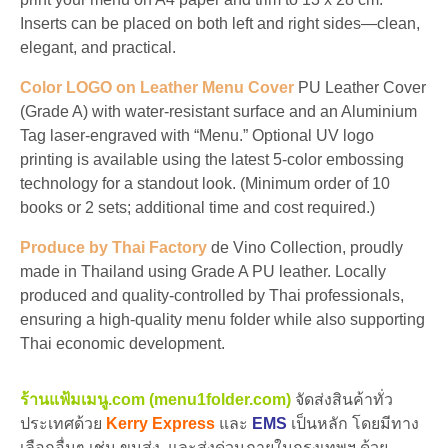
Inserts can be placed on both left and right sides—clean,
elegant, and practical.
Color LOGO on Leather Menu Cover
PU Leather Cover
(Grade A) with water-resistant surface and an Aluminium
Tag laser-engraved with “Menu.” Optional UV logo
printing is available using the latest 5-color embossing
technology for a standout look. (Minimum order of 10
books or 2 sets; additional time and cost required.)
Produce by Thai Factory
de Vino Collection, proudly
made in Thailand using Grade A PU leather. Locally
produced and quality-controlled by Thai professionals,
ensuring a high-quality menu folder while also supporting
Thai economic development.
ร้านแฟ้มเมนู.com (menu1folder.com)
จัดส่งสินค้าทั่ว
ประเทศด้วย
Kerry Express
และ
EMS
เป็นหลัก โดยมีทาง
เลือกอื่นๆ เช่น ขนส่ง, และส่งด่วนภายในกรุงเทพฯ ด้วย