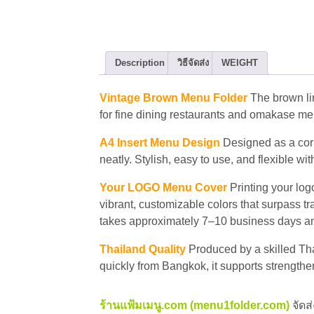
Description
วิธีจัดส่ง
WEIGHT
Vintage Brown Menu Folder
The brown lin
for fine dining restaurants and omakase 
A4 Insert Menu Design
Designed as a corn
neatly. Stylish, easy to use, and flexible wit
Your LOGO Menu Cover
Printing your log
vibrant, customizable colors that surpass t
takes approximately 7–10 business days and
Thailand Quality
Produced by a skilled Th
quickly from Bangkok, it supports strength
ร้านแฟ้มเมนู.com (menu1folder.com)
จัดส