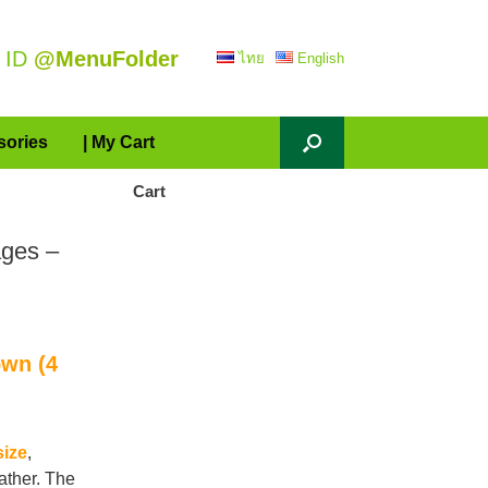
 ID
@MenuFolder
ไทย
English
sories
| My Cart
Cart
ges –
own (4
size
,
ather. The