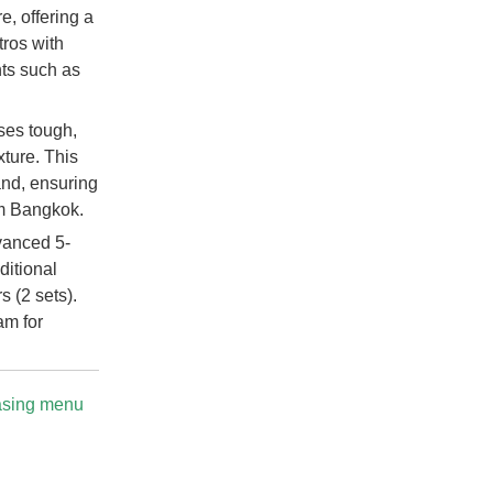
e, offering a
tros with
ts such as
ses tough,
xture. This
and, ensuring
om Bangkok.
anced 5-
ditional
 (2 sets).
am for
hasing menu