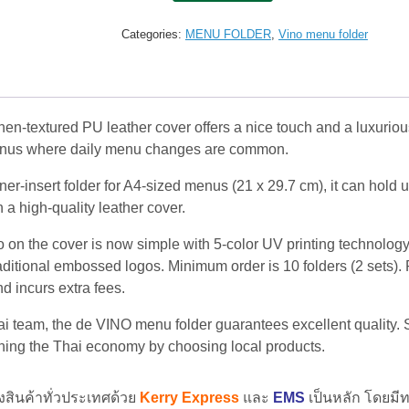
Cover
de
Categories:
MENU FOLDER
,
Vino menu folder
VINO
A4x4pages
–
Vintage
Brown
en-textured PU leather cover offers a nice touch and a luxurious
quantity
menus where daily menu changes are common.
er-insert folder for A4-sized menus (21 x 29.7 cm), it can hold 
h a high-quality leather cover.
o on the cover is now simple with 5-color UV printing technolog
raditional embossed logos. Minimum order is 10 folders (2 sets).
 incurs extra fees.
ai team, the de VINO menu folder guarantees excellent quality.
ening the Thai economy by choosing local products.
่งสินค้าทั่วประเทศด้วย
Kerry Express
และ
EMS
เป็นหลัก โดยมีท