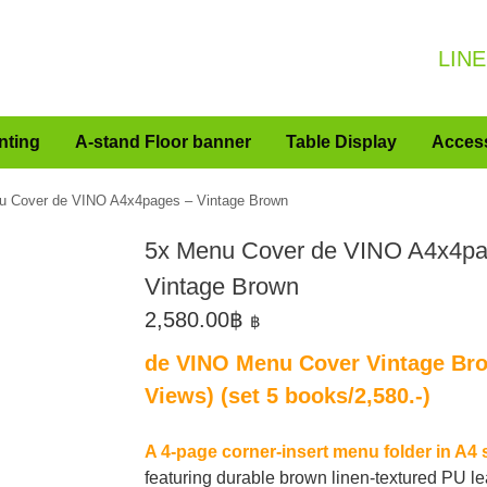
LINE
nting
A-stand Floor banner
Table Display
Acces
u Cover de VINO A4x4pages – Vintage Brown
5x Menu Cover de VINO A4x4pa
Vintage Brown
2,580.00
฿
฿
de VINO Menu Cover Vintage Br
Views) (set 5 books/2,580.-)
A 4-page corner-insert menu folder in A4 
featuring durable brown linen-textured PU le