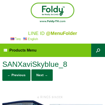
LINE ID
@MenuFolder
ไทย
English
Products Menu
SANXaviSkyblue_8
← Previous
Next →