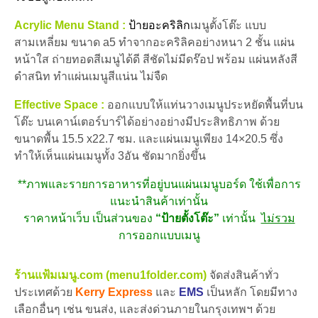
Acrylic Menu Stand :
ป้ายอะคริลิก
เมนูตั้งโต๊ะ แบบ
สามเหลี่ยม ขนาด a5 ทำจากอะคริลิคอย่างหนา 2 ชั้น แผ่น
หน้าใส ถ่ายทอดสีเมนูได้ดี สีชัดไม่มีดร๊อป พร้อม แผ่นหลังสี
ดำสนิท ทำแผ่นเมนูสีแน่น ไม่จืด
Effective Space :
ออกแบบให้แท่นวางเมนูประหยัดพื้นที่บน
โต๊ะ บนเคาน์เตอร์บาร์ได้อย่างอย่างมีประสิทธิภาพ ด้วย
ขนาดพื้น 15.5 x22.7 ซม. และแผ่นเมนูเพียง 14×20.5 ซึ่ง
ทำให้เห็นแผ่นเมนูทั้ง 3อัน ชัดมากยิ่งขึ้น
**ภาพและรายการอาหารที่อยู่บนแผ่นเมนูบอร์ด ใช้เพื่อการ
แนะนำสินค้าเท่านั้น
ราคาหน้าเว็บ เป็นส่วนของ
“ป้ายตั้งโต๊ะ”
เท่านั้น
ไม่รวม
การออกแบบเมนู
ร้านแฟ้มเมนู.com (menu1folder.com)
จัดส่งสินค้าทั่ว
ประเทศด้วย
Kerry Express
และ
EMS
เป็นหลัก โดยมีทาง
เลือกอื่นๆ เช่น ขนส่ง, และส่งด่วนภายในกรุงเทพฯ ด้วย