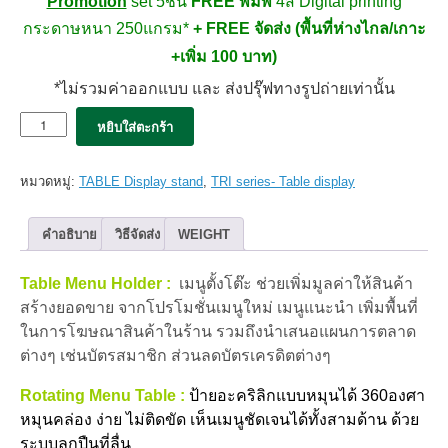
Promotion
set 5ชิ้น
FREE พิมพ์
4สี Digital printing
กระดาษหนา 250แกรม*
+ FREE จัดส่ง (พื้นที่ห่างไกล/เกาะ
+เพิ่ม 100 บาท)
*ไม่รวมค่าออกแบบ และ ส่งปรุ๊ฟทางรูปถ่ายเท่านั้น
จำนวน
หยิบใส่ตะกร้า
ป้า
ยอะค
ริ
หมวดหมู่:
TABLE Display stand
,
TRI series- Table display
ลิค
สามเหลี่ยม
หมุน
คำอธิบาย
วิธีจัดส่ง
WEIGHT
ได้
TRI
Table Menu Holder :
เมนูตั้งโต๊ะ ช่วยเพิ่มมูลค่าให้สินค้า
swing
A5
สร้างยอดขาย จากโปรโมชั่นเมนูใหม่ เมนูแนะนำ เพิ่มพื้นที่
*PROMO
ในการโฆษณาสินค้าในร้าน รวมถึงนำเสนอแผนการตลาด
5
ต่างๆ เช่นบัตรสมาชิก ส่วนลดบัตรเครดิตต่างๆ
ชิ้น
ชิ้น
Rotating Menu Table :
ป้ายอะคริลิก
แบบหมุนได้ 360องศา
หมุนคล่อง ง่าย ไม่ติดขัด เห็นเมนูชัดเจนได้ทั้งสามด้าน ด้วย
ระบบลูกปืนที่ลื่น