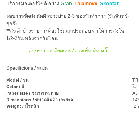
บริการมอเตอร์ไซด์ อย่าง
Grab
,
Lalamove
,
Skootar
รอบการจัดส่ง
ตัดคิวช่วงบ่าย 2-3 ของวันทำการ (วันจันทร์-
ศุกร์)
**สินค้าบ้างรายการต้องใช้เวลาประกอบ ทำให้การส่งใช้
1/2-2วัน หลังจากรับโอน
อ่านรายละเอียดการจัดส่งเพิ่มเติม คลิ๊ก
Specificions / สเปค
Model / รุ่น
TR
Color / สี
ใส
Paper size / ขนาดกระดาษ
A5 
Dimensions / ขนาดสินค้า (กxยxส)
14
Weight / น้ำหนัก
2.7