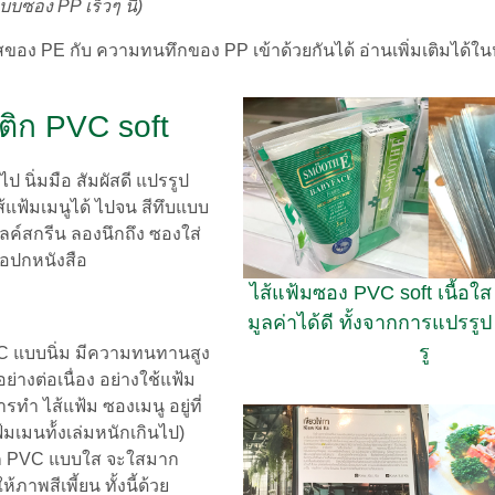
บบซอง PP เร็วๆ นี้)
อง PE กับ ความทนทึกของ PP เข้าด้วยกันได้ อ่านเพิ่มเติมได้ในห
ติก PVC soft
ป นิ่มมือ สัมผัสดี แปรรูป
้แฟ้มเมนูได้ ไปจน สีทึบแบบ
ิลค์สกรีน ลองนึกถึง ซองใส่
่อปกหนังสือ
ไส้แฟ้มซอง PVC soft เนื้อใส ส
มูลค่าได้ดี ทั้งจากการแปรรูป
รู
C แบบนิ่ม มีความทนทานสูง
่างต่อเนื่อง อย่างใช้แฟ้ม
ำ ไส้แฟ้ม ซองเมนู อยู่ที่
มเมนท้้งเล่มหนักเกินไป)
ิก PVC แบบใส จะใสมาก
ภาพสีเพี้ยน ทั้งนี้ด้วย