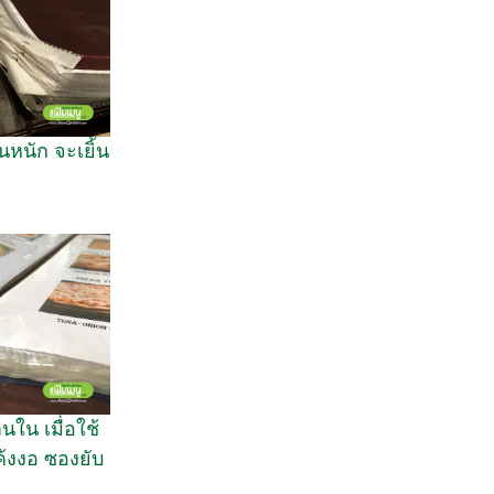
นหนัก จะเยิ้น
นใน เมื่อใช้
โค้งงอ ซองยับ