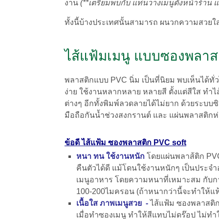
งาน
(**เตรียมพบกับ แท่นวางเมนูตั้งหน้าร้าน แ
ทั้งนี้บ้างประเทศนั้นสามารถ ผนวกความสวยใสข
ไส้แฟ้มเมนู แบบซองพลาส
พลาสติกแบบ PVC นิ่ม เป็นที่นิยม พบเห็นได้ทั่วไ
ง่าย ใช้งานหลากหลาย หลายสี ตั้งแต่สีใส ทำไส
ต่างๆ อีกทั้งพิมพ์ลวดลายได้ไม่ยาก ด้วยระบบซ
มือถือกันน้ำช่วงสงกรานต์ และ แผ่นพลาสติกห
ข้อดี ไส้แฟ้ม ซองพลาสติก PVC soft
หนา ทน ใช้งานหนัก
โดยแผ่นพลาส้ติก PV
คืนตัวได้ดี แม้โดนใช้งานหนักๆ เป็นประจำอย
เมนูอาหาร โดยความหนาที่เหมาะสม กับการท
100-200ไมครอน (ถ้าหนากว่านี้จะทำให้แฟ้
เนื้อใส ภาพเมนูสวย -
ไส้แฟ้ม ซองพลาสต
เมื่อทำซองเมนู ทำให้สีแทบไม่ดร๊อป ไม่ทำให้