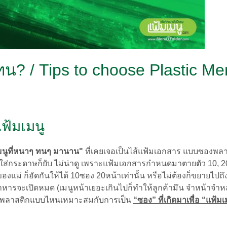
? / Tips to choose Plastic Me
ฟ้มเมนู
เมนูที่หนาๆ ทนๆ มานาน"
ที่เคยเจอเป็นไส้แฟ้มเอกสาร แบบซองพลา
ม่ใส่กระดาษก็ยับ ไม่น่าดู เพราะแฟ้มเอกสารกำหนดมาตายตัว 10, 2
องแม่ ก็อัดกันให้ได้ 10ซอง 20หน้าเท่านั้น หรือไม่ต้องก็ขยายไปถ
นอาหารจะเปิดหมด (เมนูหน้าเยอะเกินไปก็ทำให้ลูกค้ามึน จำหน้าจำหล
้ว่า พลาสติกแบบไหนเหมาะสมกับการเป็น
“ซอง” ที่เกิดมาเพื่อ “แฟ้มเ