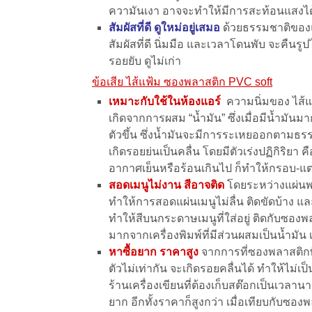
ความันเงา อาจจะทำให้มีการสะท้อนแสงไ
สัมผัสที่ดี ดูใหม่อยู่เสมอ
ด้วยธรรมชาติของแผ่
สัมผัสที่ดี นิ่มมือ และเวลาโดนพับ จะคืนรู
รอยยับ ดูไม่เก่า
ข้อเสีย ไส้แฟ้ม ซองพลาสติก PVC soft
เหมาะกับใช้ในห้องแอร์
ความนิ่มของ ไส้แ
เกิดจากการผสม “น้ำมัน” ซึ่งเมื่อมีน้ำมันมา
ตัวขึ้น ซึ่งน้ำมันจะมีการระเหยออกตามธร
เกิดรอยย่นเป็นคลื่น โดยมีตัวเร่งปฏิกิริยา คื
อากาศเย็นหรือร้อนเกินไป ก็ทำให้กรอบ-แต
สอดเมนูไม่งาน สีอาจติด
โดยระหว่างแผ่น
ทำให้การสอดแผ่นเมนูไม่ลื่น ติดขัดบ้าง 
ทำให้สีบนกระดาษเมนูที่ใส่อยู่ ติดกับซอง
มากจากเครื่องพิมพ์ที่มีส่วนผสมเป็นน้ำมัน เ
หาซื้อยาก ราคาสูง
จากการที่ซองพลาสติกพี
ตัวไม่เท่ากัน จะเกิดรอยคลื่นได้ ทำให้ไม่
ร้านเครื่องเขียนที่ต้องเก็บสต๊อกเป็นเวลานา
ยาก อีกทั้งราคาก็สูงกว่า เมื่อเทียบกับซ