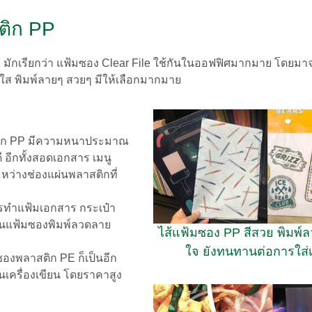
ติก PP
คย มักเรียกว่า แฟ้มซอง Clear File ใช้กันในออฟฟิศมากมาย โดยม
ันสดใส พิมพ์ลายๆ สวยๆ มีให้เลือกมากมาย
ิก PP มีความหนาประมาณ
 อีกทั้งสอดเอกสาร เมนู
ะหว่าง
ช่อง
แผ่นพลาสติกที่
การทำแฟ้มเอกสาร กระเป๋า
ป็นแฟ้มซองพิมพ์ลวดลาย
ไส้แฟ้มซอง PP สีสวย พิมพ์ล
ใจ ยังทนทานต่อการใส่
ซองพลาสติก PE ก็เป็นอีก
นเครื่องเขียน โดยราคาสูง