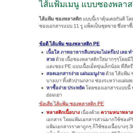
ไส้แฟ้มเมนู แบบซองพลาส
ไส้แฟ้ม ซองพลาสติก
แบบนี้เราคุ้นเคยกันดี โ
ซองเอกสารแบบ 11 รู แพ็คเป็นชุดขาย ซึ่งหาซื้
ข้อดี ไส้แฟ้ม ซองพลาสติก PE
เนื้อใส ภาพอาหารสีแทบจะไม่ดร๊อป เลย 
สวย
ด้วย เนื้อซองพลาสติกใสมากๆๆโดยมีให
และซอง PE แบบเนื้อเม็ดขุ่นเล็กน้อย ที่สีด
สอดเอกสารง่าย แผ่นเมนูง่าย
ด้วย ไส้แฟ้
บางเบา ทิ้งตัวปานกลาง ช่อง
ระหว่างแผ่นพล
หาซื้อง่าย ประหยัด
โดยซองเอกสารแบบนี้ 
ย่อมเยา
ข้อเสีย ไส้แฟ้ม ซองพลาสติก PE
พลาสติกเนื้อบาง
เนื่องด้วย
ความหนาพลาส
เอกสาร โดยแฟ้มเอกสารส่วนมากใช้ซองP
แฟ้มเอกสารราคาถูกๆ ก็ใช้ซองเนื้อบางๆ