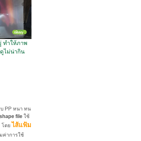
ยู่ ทำให้ภาพ
ูไม่น่ากิน
บ PP หนา ทน
shape file
ใช้
ไส้แฟ้ม
.. โดย
้มค่าการใช้