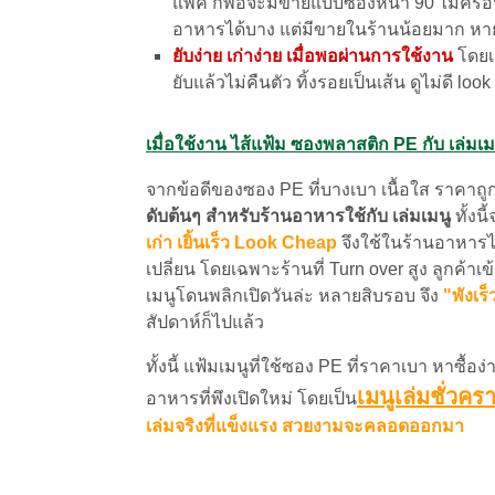
แพ็ค ก็พอจะมีขายแบบซองหนา 90 ไมครอน 
อาหารได้บาง แต่มีขายในร้านน้อยมาก ห
ยับง่าย เก่าง่าย เมื่อพอผ่านการใช้งาน
โดยเ
ยับแล้วไม่คืนตัว ทิ้งรอยเป็นเส้น ดูไม่ดี loo
เมื่อใช้งาน ไส้แฟ้ม ซองพลาสติก PE กับ เล่มเม
จากข้อดีของซอง PE ที่บางเบา เนื้อใส ราคาถูก 
ดับต้นๆ สำหรับร้านอาหารใช้กับ เล่มเมนู
ทั้งน
เก่า เยิ้นเร็ว Look Cheap
จึงใช้ในร้านอาหารได้
เปลี่ยน โดยเฉพาะร้านที่ Turn over สูง ลูกค้าเข้
เมนูโดนพลิกเปิดวันล่ะ หลายสิบรอบ จึง
"พังเ
สัปดาห์ก็ไปแล้ว
ทั้งนี้ แฟ้มเมนูที่ใช้ซอง PE ที่ราคาเบา หาซื้อ
เมนูเล่มชั่วคร
อาหารที่พึงเปิดใหม่ โดยเป็น
เล่มจริงที่แข็งแรง สวยงามจะคลอดออกมา