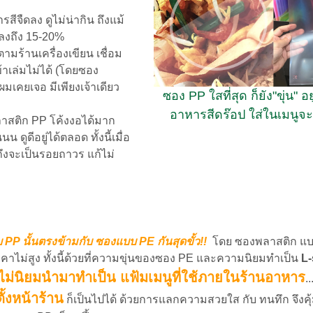
ีจืดลง ดูไม่น่ากิน ถึงแม้
ปลงถึง 15-20%
มร้านเครื่องเขียน เชื่อม
้าเล่มไม่ได้ (โดยซอง
ผมเคยเจอ มีเพียงเจ้าเดียว
ซอง PP ใสที่สุด ก็ยัง"ขุ่น" อ
อาหารสีดร๊อป ใส่ในเมนูจะด
ลาสติก PP โค้งงอได้มาก
ูดีอยู่ได้ตลอด ทั้งนี้เมื่อ
ึงจะเป็นรอยถาวร แก้ไม่
PP นั้นตรงข้ามกับ ซองแบบ PE กันสุดขั้ว!!
โดย
ซองพลาสติก แบ
งราคาไม่สูง ทั้งนี้ด้วยที่ความขุ่นของซอง PE และความนิยมทำเป็น
L-
งไม่นิยมนำมาทำเป็น แฟ้มเมนูที่ใช้ภายในร้านอาหาร
.
ั้งหน้าร้าน
ก็เป็นไปได้ ด้วยการแลกความสวยใส กับ ทนทึก จึงคุ