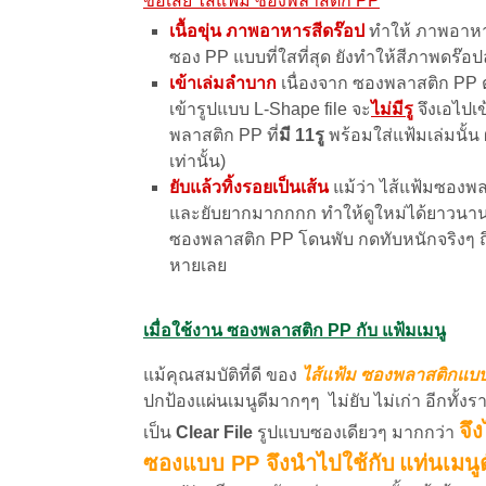
ข้อเสีย ไส้แฟ้ม ซองพลาสติก PP
เนื้อขุ่น
ภาพอาหารสีดร๊อป
ทำให้ ภาพอาหารส
ซอง PP แบบที่ใสที่สุด ยังทำให้สีภาพดร๊อ
เข้าเล่มลำบาก
เนื่องจาก ซองพลาสติก PP ตา
เข้ารูปแบบ L-Shape file จะ
ไม่มีรู
จึงเอไปเข
พลาสติก PP ที่
มี 11รู
พร้อมใส่แฟ้มเล่มนั้น 
เท่านั้น)
ยับแล้วทิ้งรอยเป็นเส้น
แม้ว่า ไส้แฟ้มซองพ
และยับยากมากกกก ทำให้ดูใหม่ได้ยาวนานนน ด
ซองพลาสติก PP โดนพับ กดทับหนักจริงๆ ถ
หายเลย
เมื่อใช้งาน ซองพลาสติก PP กับ แฟ้มเมนู
แม้คุณสมบัติที่ดี ของ
ไส้แฟ้ม ซองพลาสติกแบบ 
ปกป้องแผ่นเมนูดีมากๆๆ ไม่ยับ ไม่เก่า อีกทั้
จึ
เป็น
Clear File
รูปแบบซองเดียวๆ มากกว่า
ซองแบบ PP จึงนำไปใช้กับ
แท่นเมนูต