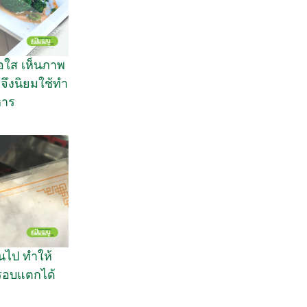
้อใส เห็นภาพ
จึงนิยมใช้ทำ
หาร
็นไป ทำให้
กรอบแตกได้