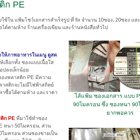
ติก PE
ดยใช้ใน แฟ้มโชว์เอกสารสำเร็จรูป ที่ fix จำนวน 10ซอง, 20ซอง แ
อได้ตามห้าง ร้านเครื่องเขียน และร้านหนังสือทั่วไป
ทำให้ภาพอาหารในเมนู ดูสด
้เลือกทั้ง ซองแบบเนื้อใส
ร๊อปลงเล็กน้อย
ม ซองพลาสติก PE มีความ
าสติกจะไม่มีไฟฟ้าสถิตย์
หาซื้อได้ตามห้าง และราคา
ไส้แฟ้ม ซองเอกสาร แบบ P
90ไมครอน ซึ่ง ซองหนา 9
ยากพอควร
ติก PE
ที่มาใช้ทำซอง
E หนา 50ไมครอน, ส่วน
 30ไมครอน ส่วนซองขายเป็น