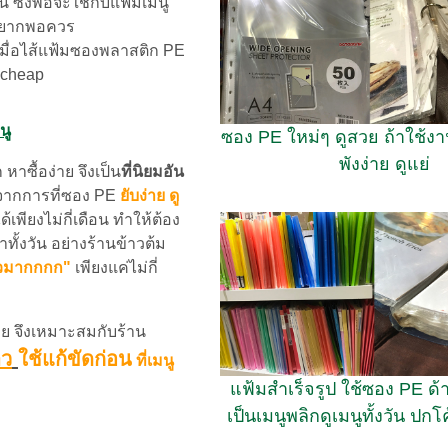
ซึ่งพอจะใช้กับแฟ้มเมนู
ายากพอควร
มื่อไส้แฟ้มซองพลาสติก PE
k cheap
นู
ซอง PE ใหม่ๆ ดูสวย ถ้าใช้งา
พังง่าย ดูแย่
หาซื้อง่าย จึงเป็น
ที่นิยมอัน
ี้จากการที่ซอง PE
ยับง่าย ดู
เพียงไม่กี่เดือน ทำให้ต้อง
าทั้งวัน อย่างร้านข้าวต้ม
ร็วมากกกก"
เพียงแค่ไม่กี่
ง่าย จึงเหมาะสมกับร้าน
าว
ใช้แก้ขัดก่อน
ที่เมนู
แฟ้มสำเร็จรูป ใช้ซอง PE ด้า
เป็นเมนูพลิกดูเมนูทั้งวัน ปก