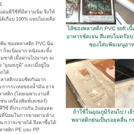
ด้
นพีวีซีที่มีความนิ่ม จึงให้
ปได้เกือบ 100% แทบไม่เหลือ
ไส้ซองพลาสติก PVC soft เนื
อาหารชัดเจน สีแทบไม่ดร๊อป 
ฟ้ม ซองพลาสติก PVC นิ่ม
ซองใส่แฟ้มเมนูอา
ก ก็จะนิ่มมาก หนังและทิ้ง
รมชาติ เมื่อผ่านไปนานๆ จะ
อ “อุณหภูมิ” และเมื่อยู่ใน
กได้
พลาสติกแนบชิดกันมาก
และการระเหยของน้ำมัน อาจ
พลาสติก (โดยเฉพาะงานที่
ช่น เครื่องพิมพ์เลเซอร์)
วีซี ที่ประกบกัน 2แผ่นหด
ถ้าใช้ในอุณภูมิร้อนไป / เย
เป็นที่นิยมในการขายตามห้าง
พลาสติกย่นเป็นรอยคลื่น 
น กว่าจะขายได้ จึงหาซื้อได้
องพลาสติก PE และ PP