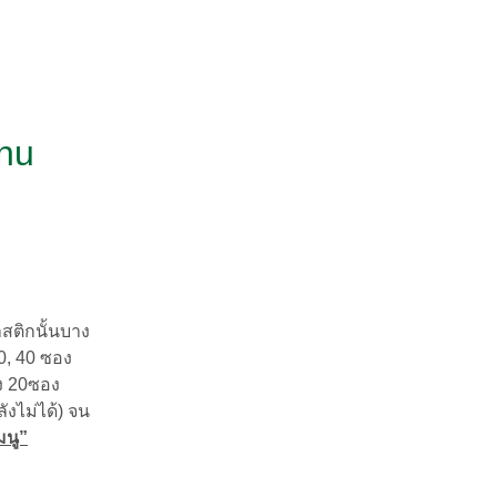
nu
สติกนั้นบาง
0, 40 ซอง
ึง 20ซอง
ังไม่ได้) จน
มนู”