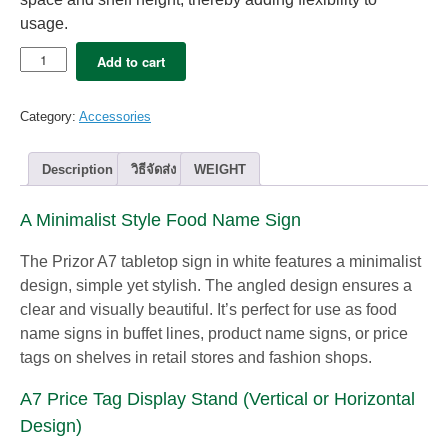
usage.
10x
Add to cart
Food
Name
Tags
Category:
Accessories
–
Price
Tags
Description
วิธีจัดส่ง
WEIGHT
Prizor
A7
A Minimalist Style Food Name Sign
quantity
The Prizor A7 tabletop sign in white features a minimalist
design, simple yet stylish. The angled design ensures a
clear and visually beautiful. It’s perfect for use as food
name signs in buffet lines, product name signs, or price
tags on shelves in retail stores and fashion shops.
A7 Price Tag Display Stand (Vertical or Horizontal
Design)