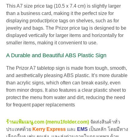
This A7 size price tag (10.5 x 7.4 cm) is slightly larger
than a business card, making it the perfect size for
displaying product/price tags on shelves, such as for
jewelry and bags. The Prizor price tag is designed to be
displayed vertically for larger items and horizontally for
smaller items, making it convenient to use.
A Durable and Beautiful ABS Plastic Sign
The Prizor A7 tabletop sign is made from tough, smooth,
and aesthetically pleasing ABS plastic. It’s more durable
than acrylic signs, which often can break easily, even
from minor drops. It also features a clear plastic sheet to
protect the menu from water and dirt, reducing the need
for frequent paper replacements
ร้านแฟ้มเมนู.com (menu1folder.com)
จัดส่งสินค้าทั่ว
ประเทศด้วย
Kerry Express
และ
EMS
เป็นหลัก โดยมีทาง
เลือกอื่นๆ เช่น ขนส่ง, และส่งด่วนภายในกรุงเทพฯ ด้วย