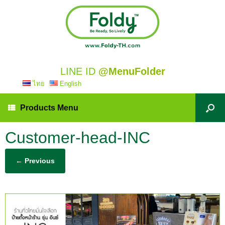
LINE ID
@MenuFolder
ไทย
English
Products Menu
Customer-head-INC
← Previous