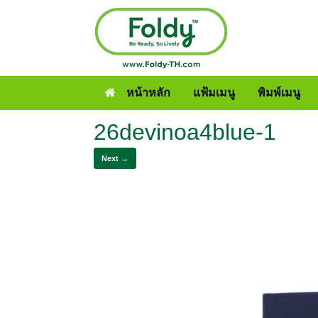
หน้าหลัก
แฟ้มเมนู
พิมพ์เมนู
26devinoa4blue-1
Next →