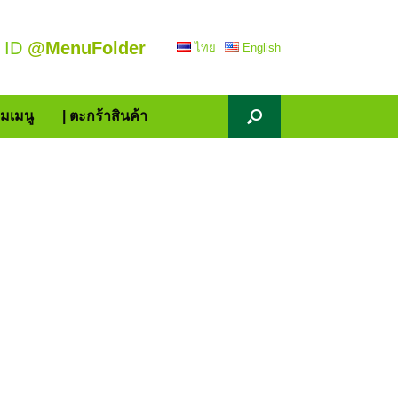
 ID
@MenuFolder
ไทย
English
้มเมนู
| ตะกร้าสินค้า