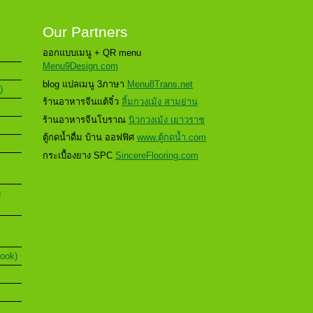
Our Partners
ออกแบบเมนู + QR menu
Menu9Design.com
blog แปลเมนู 3ภาษา
Menu8Trans.net
)
ร้านอาหารจีนแต้จิ๋ว
ลิ้มกวงเม้ง สามย่าน
ร้านอาหารจีนโบราณ
นิวกวงเม้ง เยาวราช
ตู้กดน้ำดื่ม บ้าน ออฟฟิศ
www.ตู้กดน้ำ.com
กระเบื้องยาง SPC
SincereFlooring.com
u
Book)