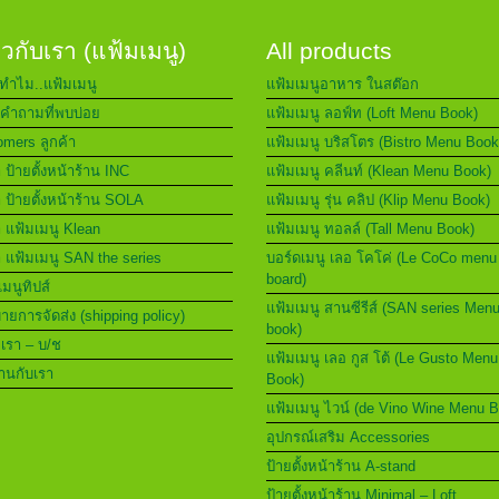
่ยวกับเรา (แฟ้มเมนู)
All products
ทำไม..แฟ้มเมนู
แฟ้มเมนูอาหาร ในสต๊อก
คำถามที่พบบ่อย
แฟ้มเมนู ลอฟ์ท (Loft Menu Book)
mers ลูกค้า
แฟ้มเมนู บริสโตร (Bistro Menu Book
า ป้ายตั้งหน้าร้าน INC
แฟ้มเมนู คลีนท์ (Klean Menu Book)
า ป้ายตั้งหน้าร้าน SOLA
แฟ้มเมนู รุ่น คลิป (Klip Menu Book)
า แฟ้มเมนู Klean
แฟ้มเมนู ทอลล์ (Tall Menu Book)
า แฟ้มเมนู SAN the series
บอร์ดเมนู เลอ โคโค่ (Le CoCo menu
board)
เมนูทิปส์
แฟ้มเมนู สานซีรีส์ (SAN series Men
ยการจัดส่ง (shipping policy)
book)
อเรา – บ/ช
แฟ้มเมนู เลอ กูส โต้ (Le Gusto Menu
านกับเรา
Book)
แฟ้มเมนู ไวน์ (de Vino Wine Menu 
อุปกรณ์เสริม Accessories
ป้ายตั้งหน้าร้าน A-stand
ป้ายตั้งหน้าร้าน Minimal – Loft