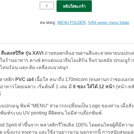
จำนวน
หยิบใส่ตะกร้า
5x
แฟ้ม
เมนู
หมวดหมู่:
MENU FOLDER
,
SAN series menu folder
san
XAVI
spirit
Red
สี
ีแดงสปิริต รุ่น XAVI
ถ่ายทอดกลิ่นอายผ่านสีและลวดลายบนปกเล่
แดง
สปิริต
ร้านอาหาร คาเฟ่ ตกแต่งแนวจีนโมเดิร์น จีนร่วมสมัย ปกเมนูร้
(12views)
ต่งโทนร้อน แดง-ส้ม-เหลืองแนวสนุก
set
5เล่ม
พลาสติก
PVC เอ4
เนื้อใส หนาถึง 170micorn (ทนทานกว่าซองเอกส
ชิ้น
าหารโดยเฉพาะ เริ่มต้นที่ 1 เล่ม มี
6 ซอง ใส่ได้ 12 หน้า
(หน้า-หล
้
นปกเมนู พิมพ์ “MENU” สามารถเปลี่ยนเป็น Logo ของท่าน เมื่อสั่งซ
ดยพิมพ์ระบบ UV printing สีติดทน ไม่มีค่าบล๊อกพิมพ์
Red Spirit ทำขึ้นจาก พลาสติกรีไซเคิล 100% โดยคนไทยผู้ที่มีความ
สวย แข็งแรง ทนทาน และใช้งานยาวนาน นอกจากนี้ การสนับสนุนเล