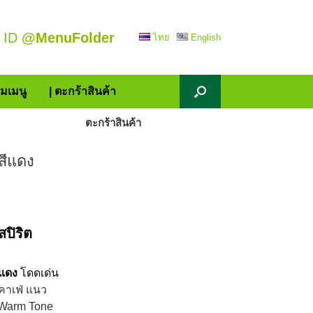
 ID
@MenuFolder
ไทย
English
้มเมนู
| ตะกร้าสินค้า
ตะกร้าสินค้า
สีแดง
ปิริต
ีแดง
โดดเด่น
คาเฟ่ แนว
Warm Tone