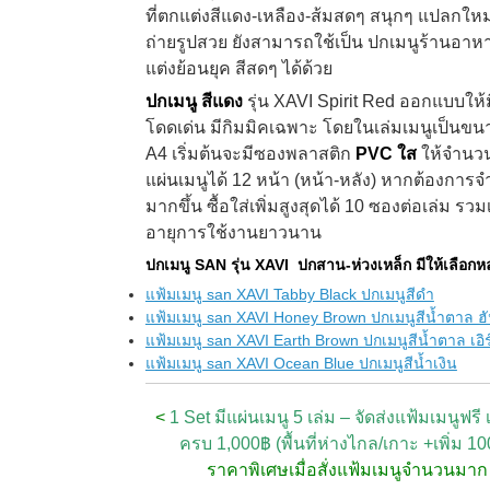
ที่ตกแต่งสีแดง-เหลือง-ส้มสดๆ สนุกๆ แปลกใหม่
ถ่ายรูปสวย ยังสามารถใช้เป็น ปกเมนูร้านอาหา
แต่งย้อนยุค สีสดๆ ได้ด้วย
ปกเมนู สีแดง
รุ่น XAVI Spirit Red ออกแบบ
ให้
โดดเด่น มีกิมมิคเฉพาะ โดยในเล่มเมนูเป็นข
A4
เริ่มต้นจะมีซองพลาสติก
PVC ใส
ให้จำนวน
แผ่นเมนูได้ 12 หน้า (หน้า-หลัง) หากต้องการ
มากขึ้น ซื้อใส่เพิ่มสูงสุดได้ 10 ซองต่อเล่ม รวม
อายุการใช้งานยาวนาน
ปกเมนู SAN รุ่น XAVI ปกสาน-ห่วงเหล็ก มีให้เลือกห
แฟ้มเมนู san XAVI Tabby Black ปกเมนูสีดำ
แฟ้มเมนู san XAVI Honey Brown ปกเมนูสีน้ำตาล ฮัน
แฟ้มเมนู san XAVI Earth Brown ปกเมนูสีน้ำตาล เอิร
แฟ้มเมนู san XAVI Ocean Blue ปกเมนูสีน้ำเงิน
<
1 Set มีแผ่นเมนู 5 เล่ม – จัดส่งแฟ้มเมนูฟรี เม
ครบ 1,000฿ (พื้นที่ห่างไกล/เกาะ +เพิ่ม 1
ราคาพิเศษเมื่อสั่งแฟ้มเมนูจำนวนมา