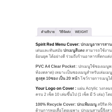
คำอธิบาย
วิธีจัดส่ง
WEIGHT
Spirit Red Menu Cover:
ปกเมนูอาหารสาน ส
เด่นและทันสมัย
ปกเมนูสีแดง
สามารถใช้งานใน
ย้อนยุค ได้อย่างดี ร่วมถึงร้านอาหารที่ตกแ
PVC A4 Clear Pocket
: ปกเมนูใช้ซองเมนู
ท้องตลาด) เหมาะเป็นซองเมนูสำหรับเล่มเมนูอ
สูงสุด 10ซอง เป็น 20 หน้า
โชว์รายการเมนูได
Your Logo on Cover :
แผ่น Acrylic วงกลมบ
ครบ 2 เซ็ต 10 เล่มขึ้นไป (1 เซ็ต มี 5 เล่ม) โ
100% Recycle Cover:
ปกแฟ้มเมนู
สปิริต 
ด้านการทอเสื่อโดยเฉพาะ ปกเมนูสานนี้จึง