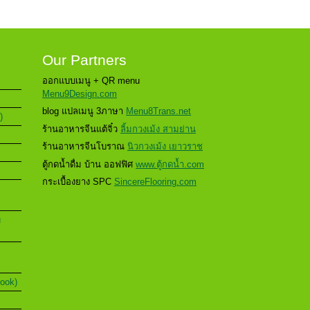
Our Partners
ออกแบบเมนู + QR menu
Menu9Design.com
blog แปลเมนู 3ภาษา
Menu8Trans.net
)
ร้านอาหารจีนแต้จิ๋ว
ลิ้มกวงเม้ง สามย่าน
ร้านอาหารจีนโบราณ
นิวกวงเม้ง เยาวราช
ตู้กดน้ำดื่ม บ้าน ออฟฟิศ
www.ตู้กดน้ำ.com
กระเบื้องยาง SPC
SincereFlooring.com
u
Book)