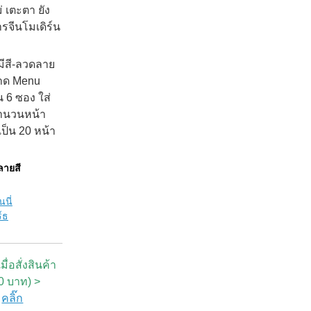
 เตะตา ยัง
รจีนโมเดิร์น
มีสี-ลวดลาย
นาด Menu
 6 ซอง ใส่
จำนวนหน้า
เป็น 20 หน้า
ลายสี
นี่
์ธ
ื่อสั่งสินค้า
00 บาท) >
ก
คลิ๊ก