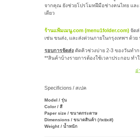
จากคุณ ยังช่วยโปรโมทฝีมือช่างคนไทย และอนุ
เดียว
ร้านแฟ้มเมนู.com (menu1folder.com)
จัดส
เช่น ขนส่ง, และส่งด่วนภายในกรุงเทพฯ ด้วย
รอบการจัดส่ง
ตัดคิวช่วงบ่าย 2-3 ของวันทำการ
**สินค้าบ้างรายการต้องใช้เวลาประกอบ ทำให
อ่
Specificions / สเปค
Model / รุ่น
Color / สี
Paper size / ขนาดกระดาษ
Dimensions / ขนาดสินค้า (กxยxส)
Weight / น้ำหนัก