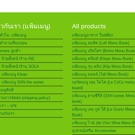
่ยวกับเรา (แฟ้มเมนู)
All products
ทำไม..แฟ้มเมนู
แฟ้มเมนูอาหาร ในสต๊อก
คำถามที่พบบ่อย
แฟ้มเมนู ลอฟ์ท (Loft Menu Book)
mers ลูกค้า
แฟ้มเมนู บริสโตร (Bistro Menu Book
า ป้ายตั้งหน้าร้าน INC
แฟ้มเมนู คลีนท์ (Klean Menu Book)
า ป้ายตั้งหน้าร้าน SOLA
แฟ้มเมนู รุ่น คลิป (Klip Menu Book)
า แฟ้มเมนู Klean
แฟ้มเมนู ทอลล์ (Tall Menu Book)
า แฟ้มเมนู SAN the series
บอร์ดเมนู เลอ โคโค่ (Le CoCo menu
board)
เมนูทิปส์
แฟ้มเมนู สานซีรีส์ (SAN series Men
ยการจัดส่ง (shipping policy)
book)
อเรา – บ/ช
แฟ้มเมนู เลอ กูส โต้ (Le Gusto Menu
านกับเรา
Book)
แฟ้มเมนู ไวน์ (de Vino Wine Menu 
อุปกรณ์เสริม Accessories