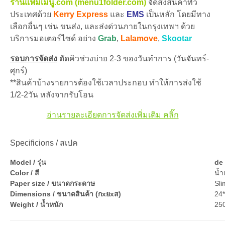
ร้านแฟ้มเมนู.com (menu1folder.com)
จัดส่งสินค้าทั่ว
ประเทศด้วย
Kerry Express
และ
EMS
เป็นหลัก โดยมีทาง
เลือกอื่นๆ เช่น ขนส่ง, และส่งด่วนภายในกรุงเทพฯ ด้วย
บริการมอเตอร์ไซด์ อย่าง
Grab
,
Lalamove
,
Skootar
รอบการจัดส่ง
ตัดคิวช่วงบ่าย 2-3 ของวันทำการ (วันจันทร์-
ศุกร์)
**สินค้าบ้างรายการต้องใช้เวลาประกอบ ทำให้การส่งใช้
1/2-2วัน หลังจากรับโอน
อ่านรายละเอียดการจัดส่งเพิ่มเติม คลิ๊ก
Specificions / สเปค
Model / รุ่น
de
Color / สี
น้ำ
Paper size / ขนาดกระดาษ
Sli
Dimensions / ขนาดสินค้า (กxยxส)
24
Weight / น้ำหนัก
250