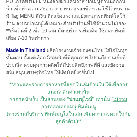
PU เกรดพรีเมียม หนังลายผ้าแคนวาส ปกเมนูด้านนอกกัน
น้ำ เช็ดทำความสะอาดง่าย ทนต่อรอยขีดขวน ใช้ได้ทนทาน
มี Tag MENU สีเงิน ติดแข็งแรง และยังสามารถพิมพ์โลโก้
ร้าน ลงบนปกเมนูได้ เหมาะสำหรับร้านที่ใช้จำนวนไม่เยอะ
**เริ่มต้นที่ 2 เซ็ต 10 เล่ม มีค่าบริการเพิ่มเติม ใช้เวลาพิมพ์
เพียง 7-10 วันทำการ
Made In Thailand
ผลิตโรงงานเจ้าของคนไทย ใส่ใจในทุก
ขั้นตอน ตั้งแต่เลือกวัสดุหนังที่มีคุณภาพ ไปจนถึงงานเย็บที่
ประณีต ควบคุมการผลิตให้มีประสิทธิภาพที่ดี และยังช่วย
สนับสนุนเศรษฐกิจไทย ให้เติบโตยิ่งๆขึ้นไป
**ภาพและรายการอาหารที่สอดในเล่มด้านใน ใช้เพื่อการ
แนะนำสินค้าเท่านั้น
ราคาหน้าเว็บ เป็นส่วนของ
“ปกเมนูไวน์”
เท่านั้น
ไม่รวม
การออกแบบเมนู พิมพ์เมนู
(ทางร้านมีบริการ พิมพ์เมนูใส่ในเล่ม เพิ่มความสะดวกให้กับ
ลูกค้าด้วย)**