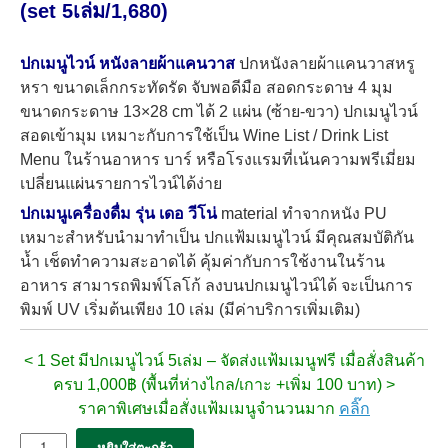
(set 5เล่ม/1,680)
ปกเมนูไวน์ หนังลายผ้าแคนวาส
ปกหนังลายผ้าแคนวาสหรู
หรา ขนาดเล็กกระทัดรัด จับพอดีมือ สอดกระดาษ 4 มุม
ขนาดกระดาษ 13×28 cm ได้ 2 แผ่น (ซ้าย-ขวา) ปกเมนูไวน์
สอดเข้ามุม เหมาะกับการใช้เป็น Wine List / Drink List
Menu ในร้านอาหาร บาร์ หรือโรงแรมที่เน้นความพรีเมี่ยม
เปลี่ยนแผ่นรายการไวน์ได้ง่าย
ปกเมนูเครื่องดื่ม รุ่น เดอ วีโน่
material ทำจากห
นัง
PU
เหมาะสำหรับนำมาทำเป็น ปกแฟ้มเมนูไวน์ มีคุณสมบัติกัน
น้ำ เช็ดทำความสะอาดได้ คุ้มค่ากับการใช้งานในร้าน
อาหาร สามารถพิมพ์โลโก้ ลงบนปกเมนูไวน์ได้ จะเป็นการ
พิมพ์ UV เริ่มต้นเพียง 10 เล่ม (มีค่าบริการเพิ่มเติม)
< 1 Set มีปกเมนูไวน์ 5เล่ม –
จัดส่งแฟ้มเมนูฟรี เมื่อสั่งสินค้า
ครบ 1,000฿ (พื้นที่ห่างไกล/เกาะ +เพิ่ม 100 บาท) >
ราคาพิเศษเมื่อสั่งแฟ้มเมนูจำนวนมาก
คลิ๊ก
จำนวน
หยิบใส่ตะกร้า