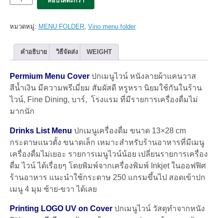
5x
แฟ้ม
เมนู
หมวดหมู่:
MENU FOLDER
,
Vino menu folder
de
Vino
LEAN
คำอธิบาย
วิธีจัดส่ง
WEIGHT
2pages
สีน้ำเงิน
Permium Menu Cover
ปกเมนูไวน์ หนังลายผ้าแคนวาส
navy
Blue
สีน้ำเงิน มีความพรีเมี่ยม สัมผัสดี หรูหรา นิยมใช้กันในร้าน
(set
ไวน์, Fine Dining, บาร์, โรงแรม ที่มีรายการเครื่องดื่มไม่
5
มากนัก
เล่ม)
ชิ้น
Drinks List Menu
ปกเมนูเครื่องดื่ม ขนาด 13×28 cm
กระดาษแนวตั้ง ขนาดเล็ก เหมาะสำหรับร้านอาหารที่มีเมนู
เครื่องดื่มไม่เยอะ รายการเมนูไวน์น้อย เปลี่ยนรายการเครื่อง
ดื่ม ไวน์ ได้เรื่อยๆ โดยพิมพ์จากเครื่องพิมพ์ Inkjet ในออฟฟิศ
ร้านอาหาร แนะนำใช้กระดาษ 250 แกรมขึ้นไป สอดเข้าปก
เมนู 4 มุม ซ้าย-ขวา ได้เลย
Printing LOGO UV on Cover
ปกเมนูไวน์ วัสดุทำจากหนัง