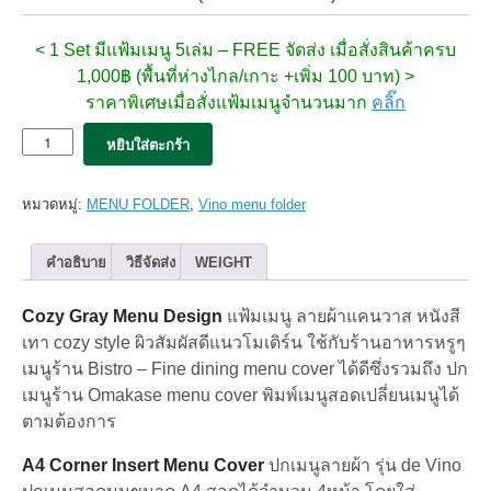
< 1 Set มีแฟ้มเมนู 5เล่ม – FREE จัดส่ง
เมื่อสั่งสินค้าครบ
1,000฿ (พื้นที่ห่างไกล/เกาะ +เพิ่ม 100 บาท) >
ราคาพิเศษเมื่อสั่งแฟ้มเมนูจำนวนมาก
คลิ๊ก
จำนวน
หยิบใส่ตะกร้า
5x
แฟ้ม
เมนูde
หมวดหมู่:
MENU FOLDER
,
Vino menu folder
Vino.
A4x4pages
สี
คำอธิบาย
วิธีจัดส่ง
WEIGHT
เทา
cozy
Cozy Gray Menu Design
แฟ้มเมนู ลายผ้าแคนวาส หนังสี
Gray
(set
เทา cozy style ผิวสัมผัสดีแนวโมเดิร์น ใช้กับร้านอาหารหรูๆ
5
เมนูร้าน Bistro – Fine dining menu cover ได้ดีซึ่งรวมถึง ปก
เล่ม)
เมนูร้าน Omakase menu cover พิมพ์เมนูสอดเปลี่ยนเมนูได้
ชิ้น
ตามต้องการ
A4 Corner Insert Menu Cover
ปกเมนูลายผ้า รุ่น de Vino