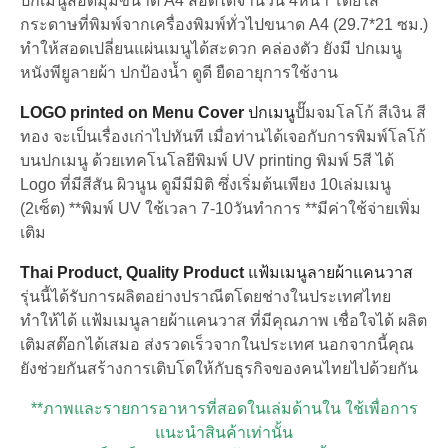
ปกเมนูสอดมุมขนาด A4 สอดได้จำนวน 4หน้า โดยใส่
กระดาษที่พิมพ์จากเครื่องพิมพ์ทั่วไปขนาด A4 (29.7*21 ซม.)
ทำให้สอดเปลี่ยนแผ่นเมนูได้สะดวก คล่องตัว ยังมี ปกเมนู
หนังพียูลายผ้า ปกป้องน้ำ ดูดี ยืดอายุการใช้งาน
LOGO printed on Menu Cover
ปกเมนู
ปั๊มจมโลโก้ สีเงิน สี
ทอง จะเป็นเรื่องเก่าไปทันที เมื่อท่านได้เจอกับการพิมพ์โลโก้
บนปกเมนู ด้วยเทคโนโลยีพิมพ์ UV printing พิมพ์ 5สี ได้
Logo ที่มีสีสัน ผิวนูน ดูมีมีมิติ ซึ่งเริ่มต้นเพียง 10เล่มเมนู
(2เซ็ต) **พิมพ์ UV ใช้เวลา 7-10วันทำการ **มีค่าใช้จ่ายเพิ่ม
เติม
Thai Product, Quality Product
แฟ้มเมนูลายผ้าแคนวาส
รุ่นนี้ได้รับการผลิตอย่างปราณีตโดยช่างในประเทศไทย
ทำให้ได้ แฟ้มเมนูลายผ้าแคนวาส ที่มีคุณภาพ เชื่อใจได้ ผลิต
เติมสต๊อกได้เสมอ ส่งรวดเร็วจากในประเทศ นอกจากนี้คุณ
ยังช่วยกันสร้างการเติบโตให้กับธุรกิจของคนไทยไปด้วยกัน
**ภาพและรายการอาหารที่สอดในเล่มด้านใน ใช้เพื่อการ
แนะนำสินค้าเท่านั้น