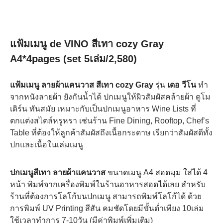
แฟ้มเมนู de VINO สีเทา cozy Gray
A4*4pages (set 5เล่ม/2,580)
แฟ้มเมนู ลายผ้าแคนวาส สีเทา coz
y Gray
รุ่น
เดอ วีโน
ทำ
จากหนังลายผ้า ยังกันน้ำได้ ปกเมนูให้ผิวสัมผัสคล้ายผ้า ดูโม
เดิร์น ทันสมัย เหมาะกับเป็นปกเมนูอาหาร Wine Lists ที่
ตกแต่งสไตล์หรูหรา เช่นร้าน Fine Dining, Rooftop, Chef’s
Table ที่ต้องให้ลูกค้าสัมผัสถึงเนื้อกระดาษ เรียกว่าสัมผัสดีทั้ง
ปกและเนื้อในเล่มเมนู
ปกเมนูสีเทา ลายผ้าแคนวาส
ขนาดเมนู A4 สอดมุม ใส่ได้ 4
หน้า พิมพ์จากเครื่องพิมพ์ในร้านอาหารสอดได้เลย สำหรับ
ร้านที่ต้องการโลโก้บนปกเมนู สามารถพิมพ์โลโก้ได้ ด้วย
การพิมพ์ UV Printing สีสัน คมชัด
โดยมีขั้นต่ำเพียง 10เล่ม
ใช้เวลาทำการ 7-10วัน (มีค่าพิมพ์เพิ่มเติม)