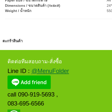
Paper size / ขนาดกระดาษ
A4 
Dimensions / ขนาดสินค้า (กxยxส)
24
Weight / น้ำหนัก
550
ตะกร้าสินค้า
ติดต่อทีมสอบถาม-สั่งซื้อ
Line ID :
@MenuFolder
call 090-919-5693 ,
083-695-6566