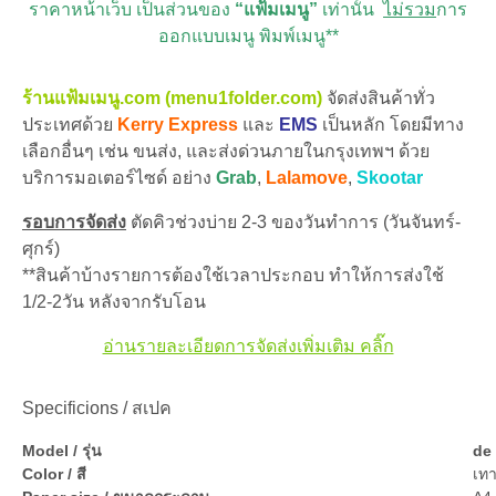
ราคาหน้าเว็บ เป็นส่วนของ
“แฟ้มเมนู”
เท่านั้น
ไม่รวม
การ
ออกแบบเมนู พิมพ์เมนู**
ร้านแฟ้มเมนู.com (menu1folder.com)
จัดส่งสินค้าทั่ว
ประเทศด้วย
Kerry Express
และ
EMS
เป็นหลัก โดยมีทาง
เลือกอื่นๆ เช่น ขนส่ง, และส่งด่วนภายในกรุงเทพฯ ด้วย
บริการมอเตอร์ไซด์ อย่าง
Grab
,
Lalamove
,
Skootar
รอบการจัดส่ง
ตัดคิวช่วงบ่าย 2-3 ของวันทำการ (วันจันทร์-
ศุกร์)
**สินค้าบ้างรายการต้องใช้เวลาประกอบ ทำให้การส่งใช้
1/2-2วัน หลังจากรับโอน
อ่านรายละเอียดการจัดส่งเพิ่มเติม คลิ๊ก
Specificions / สเปค
Model / รุ่น
de
Color / สี
เท