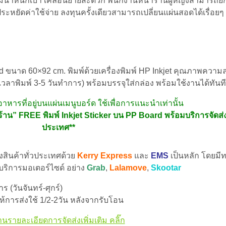
ห้มีน้ำหนักเบา เคลื่อนย้ายสะดวก พนักงานหน้าร้านผู้หญิงสามารถยก
ัดค่าใช้จ่าย ลงทุนครั้งเดียวสามารถเปลี่ยนแผ่นสอดได้เรื่อยๆ เ
rd ขนาด 60×92 cm. พิมพ์ด้วยเครื่องพิมพ์ HP Inkjet คุณภาพความล
เวลาพิมพ์ 3-5 วันทำการ) พร้อมบรรจุใส่กล่อง พร้อมใช้งานได้ทันที
ารที่อยู่บนแผ่นเมนูบอร์ด ใช้เพื่อการแนะนำเท่านั้น
าร้าน” FREE พิมพ์ Inkjet Sticker บน PP Board พร้อมบริการจัดส่
ประเทศ**
่งสินค้าทั่วประเทศด้วย
Kerry Express
และ
EMS
เป็นหลัก โดยมีท
 บริการมอเตอร์ไซด์ อย่าง
Grab
,
Lalamove
,
Skootar
 (วันจันทร์-ศุกร์)
้การส่งใช้ 1/2-2วัน หลังจากรับโอน
านรายละเอียดการจัดส่งเพิ่มเติม คลิ๊ก