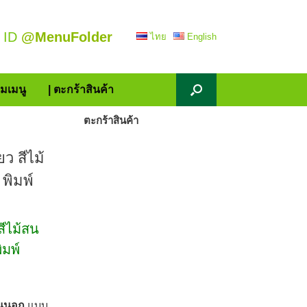
 ID
@MenuFolder
ไทย
English
้มเมนู
| ตะกร้าสินค้า
ตะกร้าสินค้า
ว สีไม้
พิมพ์
สีไม้สน
มพ์
สนนอก
แบบ