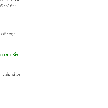
วาง-เก็บได้
รียกได้ว่า
ะเอียดสูง
ง FREE ทั่ว
างเลือกอื่นๆ