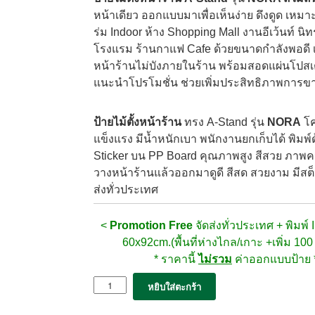
หน้าเดียว ออกแบบมาเพื่อเห็นง่าย ดึงดูด เหม
ร่ม Indoor ห้าง Shopping Mall งานอีเว้นท์ น
โรงแรม ร้านกาแฟ Cafe ด้วยขนาดกำลังพอดี เมื
หน้าร้านไม่บังภายในร้าน พร้อมสอดแผ่นโปสเต
แนะนำโปรโมชั่น ช่วยเพิ่มประสิทธิภาพการขา
ป้ายไม้ตั้งหน้าร้าน
ทรง A-Stand รุ่น
NORA
โค
แข็งแรง มีน้ำหนักเบา พนักงานยกเก็บได้ พิมพ์ด
Sticker บน PP Board คุณภาพสูง สีสวย ภาพคมชั
วางหน้าร้านแล้วออกมาดูดี สีสด สวยงาม มีสต
ส่งทั่วประเทศ
<
Promotion
Free
จัดส่งทั่วประเทศ + พิมพ์ 
60x92cm.(พื้นที่ห่างไกล/เกาะ +เพิ่ม 100
* ราคานี้
ไม่รวม
ค่าออกแบบป้าย 
จำนวน
หยิบใส่ตะกร้า
ป้าย
ไม้