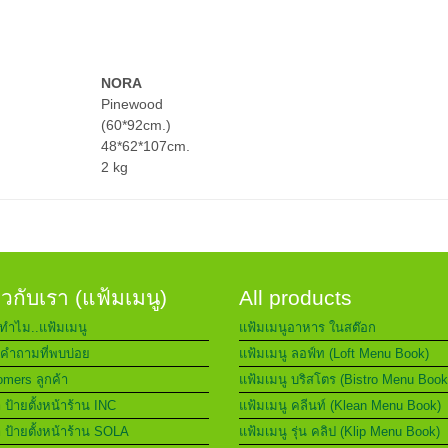
NORA
Pinewood
(60*92cm.)
48*62*107cm.
2 kg
่ยวกับเรา (แฟ้มเมนู)
All products
ทำไม..แฟ้มเมนู
แฟ้มเมนูอาหาร ในสต๊อก
คำถามที่พบบ่อย
แฟ้มเมนู ลอฟ์ท (Loft Menu Book)
mers ลูกค้า
แฟ้มเมนู บริสโตร (Bistro Menu Book
า ป้ายตั้งหน้าร้าน INC
แฟ้มเมนู คลีนท์ (Klean Menu Book)
า ป้ายตั้งหน้าร้าน SOLA
แฟ้มเมนู รุ่น คลิป (Klip Menu Book)