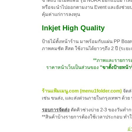
ขาตั้งป้ายไม้ตั้งพื้น รุ่น NORA ออกแบบมาใ
หรือจะนำไปออกตามงาน Event และยังช่วยประหย
คุ้มค่าแก่การลงทุน
Inkjet High Quality
ป้ายไม้ตั้งหน้าร้าน มาพร้อมกับแผ่น PP Boa
ภาพคมชัด สีสด ใช้งานได้ยาวๆถึง 2 ปี (ระยะ
**ภาพและรายการอาห
ราคาหน้าเว็บ
เป็นส่วนของ
“ขาตั้งป้ายหน้
ร้านแฟ้มเมนู.com (menu1folder.com)
จัดส
เช่น ขนส่ง, และส่งด่วนภายในกรุงเทพฯ ด้วย
รอบการจัดส่ง
ตัดคิวช่วงบ่าย 2-3 ของวันทำการ
**สินค้าบ้างรายการต้องใช้เวลาประกอบ ทำให
อ่