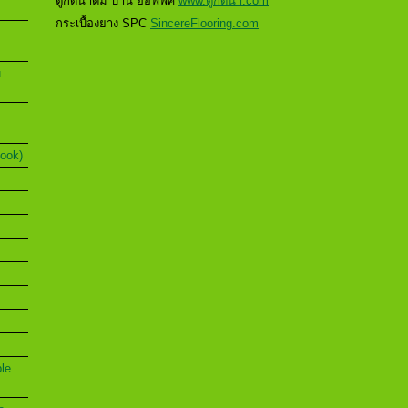
ตู้กดน้ำดื่ม บ้าน ออฟฟิศ
www.ตู้กดน้ำ.com
กระเบื้องยาง SPC
SincereFlooring.com
u
Book)
ble