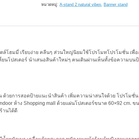
ตั้ง
หมวดหมู่:
A-stand 2 natural vibes
,
Banner stand
หน้า
ร้าน
NORA
หน้า
เดียว
สี
ไม้
สน
ไตล์โฮมมี่ เรียบง่าย คลีนๆ ส่วนใหญ่นิยมใช้โปรโมทโปรโมชั่น เพื่อ
นอก
ปลี่ยนโปสเตอร์ นำเสนอสินค้าใหม่ๆ คนเดินผ่านเห็นทั้งข้อความบนป
Pinewood
(60*92)
FREE
พิมพ์
ชิ้น
าร้าน ด้วยการสอดป้ายแนะนำสินค้า เพิ่มความน่าสนใจด้วย โปรโมชั่น
Indoor ห้าง Shopping mall ด้วยแผ่นโปสเตอร์ขนาด 60×92 cm. ข
้านได้ดี