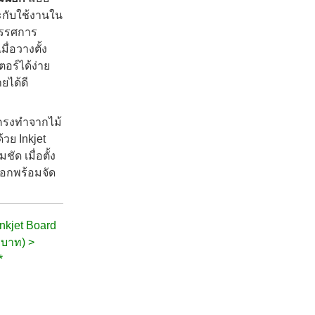
าะกับใช้งานใน
ิทรรศการ
่อวางตั้ง
อร์ได้ง่าย
ยได้ดี
รงทำจากไม้
้วย Inkjet
ด เมื่อตั้ง
็อกพร้อมจัด
Inkjet Board
 บาท) >
*