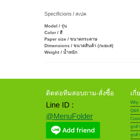
Specificions / สเปค
Model / รุ่น
Color / สี
Paper size / ขนาดกระดาษ
Dimensions / ขนาดสินค้า (กxยxส)
Weight / น้ำหนัก
ติดต่อทีมสอบถาม-สั่งซื้อ
เกี
Why 
Line ID :
Q&A 
@MenuFolder
Custo
ลูกค้
ลูกค้