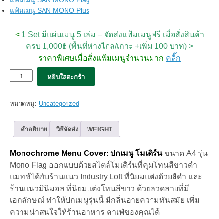
แฟ้มเมนู SAN MONO Plus
<
1 Set มีแผ่นเมนู 5 เล่ม – จัดส่งแฟ้มเมนูฟรี เมื่อสั่งสินค้า
ครบ 1,000฿ (พื้นที่ห่างไกล/เกาะ +เพิ่ม 100 บาท) >
ราคาพิเศษเมื่อสั่งแฟ้มเมนูจำนวนมาก
คลิ๊ก
จำนวน
หยิบใส่ตะกร้า
5x
แฟ้ม
เมนู
หมวดหมู่:
Uncategorized
san
MONO
Flag
คำอธิบาย
วิธีจัดส่ง
WEIGHT
ธง
ขาว-
Monochrome Menu Cover: ปกเมนู โมเดิร์น
ขนาด A4 รุ่น
ดำ
(12views)
Mono Flag ออกแบบด้วยสไตล์โมเดิร์นที่คุมโทนสีขาวดำ
set
แมทช์ได้กับร้านแนว Industry Loft ที่นิยมแต่งด้วยสีดำ และ
5เล่ม
ร้านแนวมินิมอล ที่นิยมแต่งโทนสีขาว ด้วยลวดลายที่มี
ชิ้น
เอกลักษณ์ ทำให้ปกเมนูรุ่นนี้ มีกลิ่นอายความทันสมัย เพิ่ม
ความน่าสนใจให้ร้านอาหาร คาเฟ่ของคุณได้