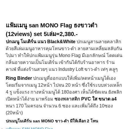
แฟ้มเมนู san MONO Flag ธงขาวดำ
(12views) set 5เล่ม=2,380.-
ปกเมนู โมเดิร์น แนว Black&White
ปกเมนูสานลายคลาสิก
ด้วยสีเล่มเมนูอาหารคุมโทนขาว-ดำ ลายสามเหลี่ยมสลับกัน
ไปมา ทำให้ปกแฟ้มเมนูรุ่น Mono Flag มีเอกลักษณ์ โดดเด่น
กลิ่นอายความเป็นโมเดิร์น เข้ากันได้กับร้านอาหาร ร้าน
คาเฟ่ ที่แต่งร้านสวยๆ แนว Industry Loft ขาว-ดำ เท่ๆ คลูๆ
Ring Binder
ปกเมนูที่ออกแบบให้เพิ่ม/ลดหน้าเมนูได้เอง
โดยเริ่มจากเมนู 12หน้า ไปจน 20 หน้า ซึ่งใช้ระบบห่วงเหล็ก
4 รู แข็งแรง กางหน้าเมนูได้ 180องศา เห็นได้ชัดเจน ยังพลิก
เปิดหน้าได้ง่าย มาพร้อม
ซองพลาสติก
PVC ใส ขนาด a4
หนา 170 ไมครอน จำนวน 6 ซอง และเพิ่มได้ถึง 10ซอง
(20หน้า)
ปกเมนูโมเดิร์น san MONO ขาว-ดำ มีให้เลือก 2 โทน
แฟ้มเมนู SAN MONO Flag