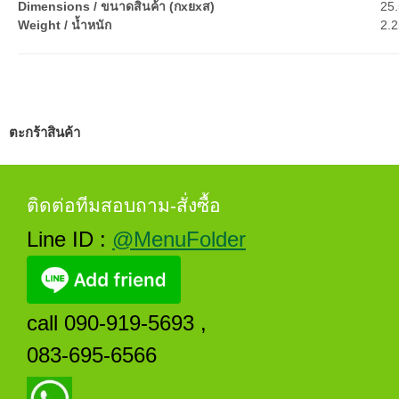
Dimensions / ขนาดสินค้า (กxยxส)
25.
Weight / น้ำหนัก
2.2
ตะกร้าสินค้า
ติดต่อทีมสอบถาม-สั่งซื้อ
Line ID :
@MenuFolder
call 090-919-5693 ,
083-695-6566