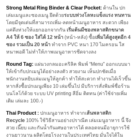
Strong Metal Ring Binder & Clear Pocket:
ด้านใน ปก
เล่มเมนูและซองเมนู ยึดด้วย
ระบบห่วงโลหะแข็งแรง ทนทาน
โดยมีจุดเด่นที่สามารถเพิ่ม-ลดหน้าเมนูอาหาร สะดวก เพียง
แค่ดึงห่วงให้แยกออกจากกัน
เริ่มต้นมีซองพลาสติกขนาด
A4 ให้ 6 ซอง ใส่ได้ 12 หน้า
(หน้า-หลัง) ซื้อ
เพิ่มได้สูงสุดอีก 4
ซอง รวมเป็น 20 หน้า
ทำจาก PVC หนา 170 ไมครอน ใส
หนาพอดี ไม่ทำให้ภาพเมนูอาหารซีดจางลง
Round Tag:
แผ่นวงกลมอะคริลิค พิมพ์ “Menu” ออกแบบมา
ให้เข้ากับปกเมนูได้อย่างลงตัว สวยงาม เห็นปกชัดเมื่อ
พนักงานหยิบเล่มเมนูให้ลูกค้า ทำให้สะดวก ทำงานได้เร็วขึ้น
หากสั่งซื้อปกเมนูเพียง 10 เล่มขึ้นไป มีบริการสั่งพิมพ์ชื่อร้าน
บนโลโก้ด้วย ระบบ UV printing สีอิ่ม ติดทน (ค่าใช้จ่ายเพิ่ม
เติม เล่มละ 100.-)
Thai Product :
ปกเมนูอาหาร ทำจากเ
ส้นพลาสติก
Recycle
100% ใช้วิธีสานอย่างปราณีต เล่มเมนูอาหาร นี้ จึง
สวย เนี๊ยบ และกันน้ำกันเศษอาหารได้ ตลอดจนมีอายุการใช้
งานยาวนาน ผลิตโดยโรงงานในประเทศไทย มั่นใจได้ใน