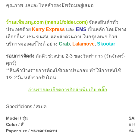
คุณภาพ และอะไหล่สำรองมีพร้อมอยู่เสมอ
ร้านแฟ้มเมนู.com (menu1folder.com)
จัดส่งสินค้าทั่ว
ประเทศด้วย
Kerry Express
และ
EMS
เป็นหลัก โดยมีทาง
เลือกอื่นๆ เช่น ขนส่ง, และส่งด่วนภายในกรุงเทพฯ ด้วย
บริการมอเตอร์ไซด์ อย่าง
Grab
,
Lalamove
,
Skootar
รอบการจัดส่ง
ตัดคิวช่วงบ่าย 2-3 ของวันทำการ (วันจันทร์-
ศุกร์)
**สินค้าบ้างรายการต้องใช้เวลาประกอบ ทำให้การส่งใช้
1/2-2วัน หลังจากรับโอน
อ่านรายละเอียดการจัดส่งเพิ่มเติม คลิ๊ก
Specificions / สเปค
Model / รุ่น
SA
Color / สี
ธง
Paper size / ขนาดกระดาษ
A4 