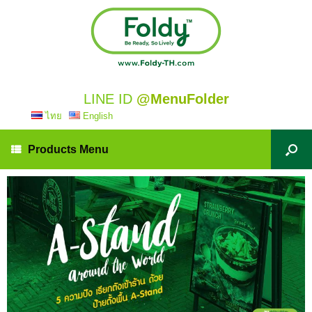
LINE ID
@MenuFolder
ไทย
English
Products Menu