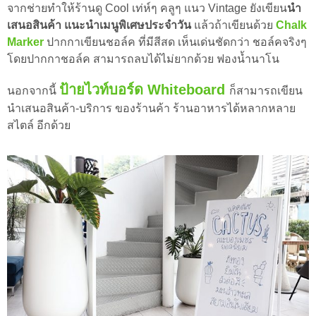
จากช่ายทำให้ร้านดู Cool เท่ห์ๆ คลูๆ แนว Vintage ยังเขียน
นำ
เสนอสินค้า แนะนำเมนูพิเศษประจำวัน
แล้วถ้าเขียนด้วย
Chalk
Marker
ปากกาเขียนชอล์ค ที่มีสีสด เห็นเด่นชัดกว่า ชอล์คจริงๆ
โดยปากกาชอล์ค สามารถลบได้ไม่ยากด้วย ฟองน้ำนาโน
ป้ายไวท์บอร์ด Whiteboard
นอกจากนี้
ก็สามารถเขียน
นำเสนอสินค้า-บริการ ของร้านค้า ร้านอาหารได้หลากหลาย
สไตล์ อีกด้วย