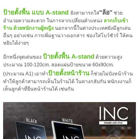
ป้ายตั้งพื้น แบบ A-stand
"ล้อ"
ยังสามารถใส่
ช่วย
อำนวยความสะดวก ในการลากเปลี่ยนตำแหน่ง
ลากเก็บเข้า
ร้าน ด้วยพนักงานผู้หญิง
นอกจากนี้ในต่างประเทศยังมีลูกเล่น
อื่นๆ อย่างเช่น การเพิ่มฐานวางเอกสาร ช่องใส่โบว์ชัวร์ ให้คน
หยิบได้ง่ายๆ
ป้ายตั้งพื้น A-stand
อีกหนึ่งจุดเด่นของ
ด้วยความสูง
ประมาณ 100-120cm. สอดแผ่นป้ายขนาด 60x90cm.
ป้ายตั้งหน้าร้าน
(ประมาณ A1) เอาทำ
ก็ช่วยไม่บังหน้าร้าน
ทำให้ลูกค้าสามารถเห็นในร้านได้ ในทางกลับกัน พนักงงานก็
เห็นลูกค้าที่ยืนหน้าร้านได้ เช่นกัน