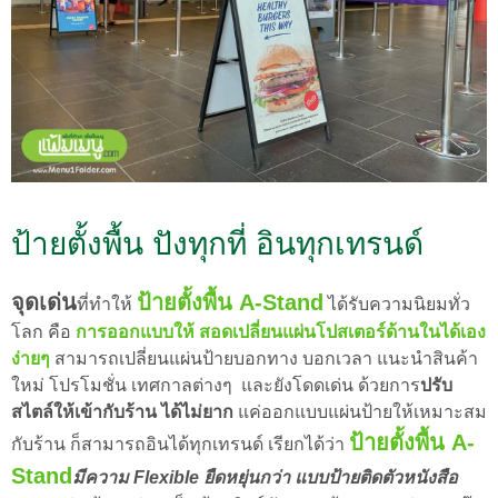
ป้ายตั้งพื้น ปังทุกที่ อินทุกเทรนด์
จุดเด่น
ป้ายตั้งพื้น A-Stand
ที่ทำให้
ได้รับความนิยมทั่ว
โลก คือ
การออกแบบให้ สอดเปลี่ยนแผ่นโปสเตอร์ด้านในได้เอง
ง่ายๆ
สามารถเปลี่ยนแผ่นป้ายบอกทาง บอกเวลา แนะนำสินค้า
ใหม่ โปรโมชั่น เทศกาลต่างๆ และยังโดดเด่น ด้วยการ
ปรับ
สไตล์ให้เข้ากับร้าน ได้ไม่ยาก
แค่ออกแบบแผ่นป้ายให้เหมาะสม
ป้ายตั้งพื้น A-
กับร้าน ก็สามารถอินได้ทุกเทรนด์ เรียกได้ว่า
Stand
มีความ Flexible ยืดหยุ่นกว่า แบบป้ายติดตัวหนังสือ