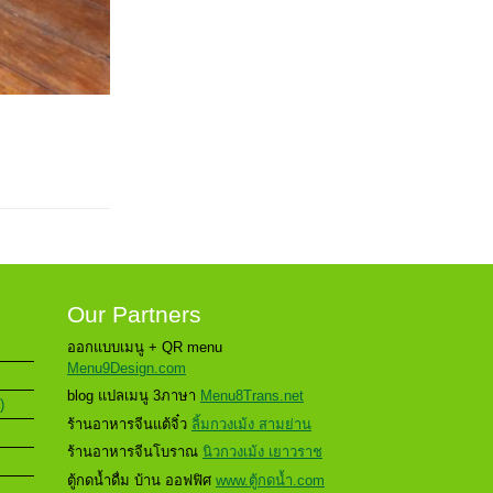
Our Partners
ออกแบบเมนู + QR menu
Menu9Design.com
blog แปลเมนู 3ภาษา
Menu8Trans.net
)
ร้านอาหารจีนแต้จิ๋ว
ลิ้มกวงเม้ง สามย่าน
ร้านอาหารจีนโบราณ
นิวกวงเม้ง เยาวราช
ตู้กดน้ำดื่ม บ้าน ออฟฟิศ
www.ตู้กดน้ำ.com