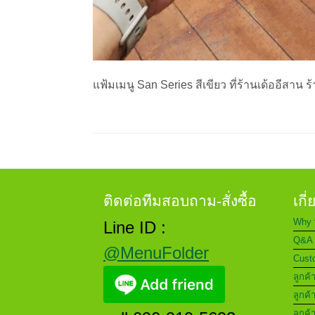
แฟ้มเมนู San Series สีเขียว ที่ร้านเด้ออีสาน
ติดต่อทีมสอบถาม-สั่งซื้อ
เกี
Why 
Line ID :
Q&A 
@MenuFolder
Custo
ลูกค้
ลูกค้
ลูกค้