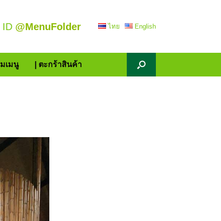
 ID
@MenuFolder
ไทย
English
้มเมนู
| ตะกร้าสินค้า