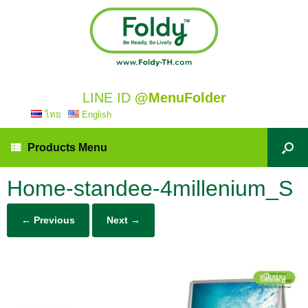
LINE ID
@MenuFolder
ไทย
English
Products Menu
Home-standee-4millenium_S
← Previous
Next →