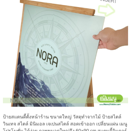
ป้ายสแตนดี้ตั้งหน้าร้าน ขนาดใหญ่ วัสดุทำจากไม้ ป้ายสไตล์
วินเทจ สไตล์ มินิมอล เจเปนสไตล์ สอดเข้าออก เปลี่ยนแผ่น เมนู
โปรโมชั่น ได้ง่าย ภาพขนาดใหญ่ถึง 60×90 cm สแตนดี้อินดอร์