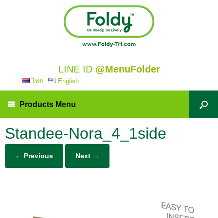
LINE ID
@MenuFolder
ไทย
English
Products Menu
Standee-Nora_4_1side
← Previous
Next →