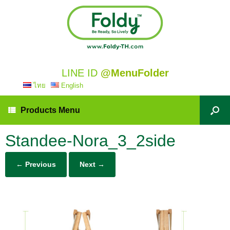
LINE ID
@MenuFolder
ไทย
English
Products Menu
Standee-Nora_3_2side
← Previous
Next →