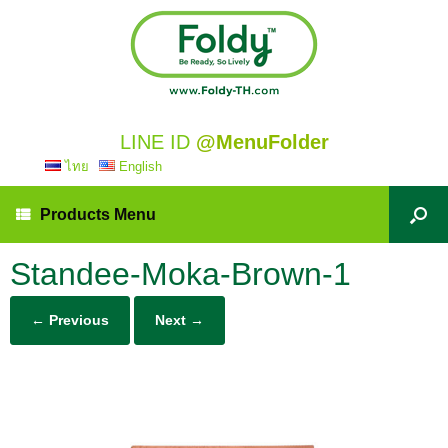
LINE ID
@MenuFolder
ไทย
English
Products Menu
Standee-Moka-Brown-1
← Previous
Next →